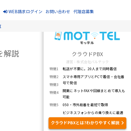
報
WEB請求ログイン
お問い合わせ
代理店募集
覧
を解説
クラウドPBX
運営：株式会社バルテック
特徴1
転送が不要に。20人まで同時着信
特徴2
スマホ専用アプリとPCで着信・会社番
号で発信
特徴3
開業にネットFAXや回線まとめて導入も
特徴4
可能
特徴5
050・市外局番を最短で取得
ビジネスフォンからの乗り換えに最適
クラウドPBXとは?わかりやすく解説