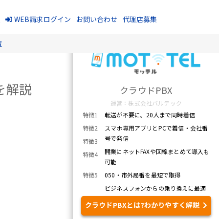
報
WEB請求ログイン
お問い合わせ
代理店募集
覧
を解説
クラウドPBX
運営：株式会社バルテック
特徴1
転送が不要に。20人まで同時着信
特徴2
スマホ専用アプリとPCで着信・会社番
号で発信
特徴3
開業にネットFAXや回線まとめて導入も
特徴4
可能
特徴5
050・市外局番を最短で取得
ビジネスフォンからの乗り換えに最適
クラウドPBXとは?わかりやすく解説