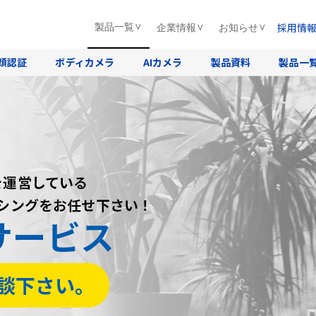
採用情
製品一覧
企業情報
お知らせ
顔認証
ボディカメラ
AIカメラ
製品資料
製品一
を運営している
を運営している
を運営している
ーシングをお任せ下さい！
ーシングをお任せ下さい！
ーシングをお任せ下さい！
サービス
サービス
サービス
談下さい。
談下さい。
談下さい。