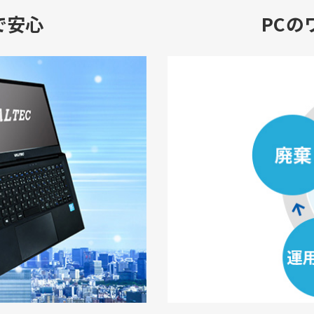
で安心
PCの