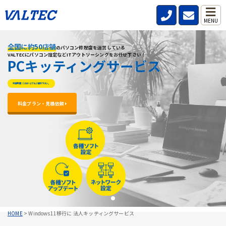
MENU
全国に約50店舗
全国に約50店舗
全国に約50店舗
のパソコン修理店を運営している
のパソコン修理店を運営している
のパソコン修理店を運営している
VALTECにパソコン設定などITアウトソーシングをお任せ下さい！
VALTECにパソコン設定などITアウトソーシングをお任せ下さい！
VALTECにパソコン設定などITアウトソーシングをお任せ下さい！
PCキッティングサービス
PCキッティングサービス
PCキッティングサービス
料金明朗！1台からでもご相談下さい。
料金明朗！1台からでもご相談下さい。
料金明朗！1台からでもご相談下さい。
料金プラン・見積依頼 
料金プラン・見積依頼 
料金プラン・見積依頼 
HOME
>
Windows11移行に 法人キッティングサービス