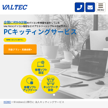
MENU
全国に約50店舗
全国に約50店舗
全国に約50店舗
のパソコン修理店を運営している
のパソコン修理店を運営している
のパソコン修理店を運営している
VALTECにパソコン設定などITアウトソーシングをお任せ下さい！
VALTECにパソコン設定などITアウトソーシングをお任せ下さい！
VALTECにパソコン設定などITアウトソーシングをお任せ下さい！
PCキッティングサービス
PCキッティングサービス
PCキッティングサービス
料金明朗！1台からでもご相談下さい。
料金明朗！1台からでもご相談下さい。
料金明朗！1台からでもご相談下さい。
料金プラン・見積依頼 
料金プラン・見積依頼 
料金プラン・見積依頼 
HOME
>
Windows11移行に 法人キッティングサービス