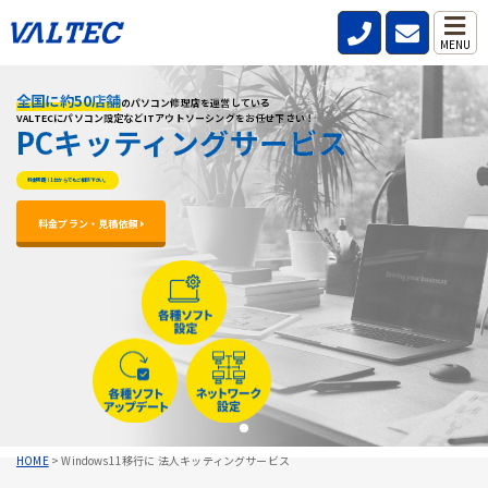
MENU
全国に約50店舗
全国に約50店舗
全国に約50店舗
のパソコン修理店を運営している
のパソコン修理店を運営している
のパソコン修理店を運営している
VALTECにパソコン設定などITアウトソーシングをお任せ下さい！
VALTECにパソコン設定などITアウトソーシングをお任せ下さい！
VALTECにパソコン設定などITアウトソーシングをお任せ下さい！
PCキッティングサービス
PCキッティングサービス
PCキッティングサービス
料金明朗！1台からでもご相談下さい。
料金明朗！1台からでもご相談下さい。
料金明朗！1台からでもご相談下さい。
料金プラン・見積依頼 
料金プラン・見積依頼 
料金プラン・見積依頼 
HOME
>
Windows11移行に 法人キッティングサービス