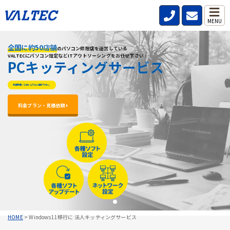
MENU
全国に約50店舗
全国に約50店舗
全国に約50店舗
のパソコン修理店を運営している
のパソコン修理店を運営している
のパソコン修理店を運営している
VALTECにパソコン設定などITアウトソーシングをお任せ下さい！
VALTECにパソコン設定などITアウトソーシングをお任せ下さい！
VALTECにパソコン設定などITアウトソーシングをお任せ下さい！
PCキッティングサービス
PCキッティングサービス
PCキッティングサービス
料金明朗！1台からでもご相談下さい。
料金明朗！1台からでもご相談下さい。
料金明朗！1台からでもご相談下さい。
料金プラン・見積依頼 
料金プラン・見積依頼 
料金プラン・見積依頼 
HOME
>
Windows11移行に 法人キッティングサービス