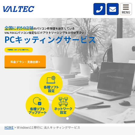
MENU
全国に約50店舗
全国に約50店舗
全国に約50店舗
のパソコン修理店を運営している
のパソコン修理店を運営している
のパソコン修理店を運営している
VALTECにパソコン設定などITアウトソーシングをお任せ下さい！
VALTECにパソコン設定などITアウトソーシングをお任せ下さい！
VALTECにパソコン設定などITアウトソーシングをお任せ下さい！
PCキッティングサービス
PCキッティングサービス
PCキッティングサービス
料金明朗！1台からでもご相談下さい。
料金明朗！1台からでもご相談下さい。
料金明朗！1台からでもご相談下さい。
料金プラン・見積依頼 
料金プラン・見積依頼 
料金プラン・見積依頼 
HOME
>
Windows11移行に 法人キッティングサービス