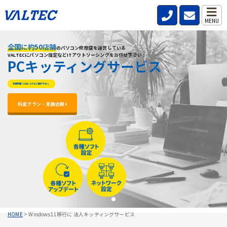
MENU
全国に約50店舗
全国に約50店舗
全国に約50店舗
のパソコン修理店を運営している
のパソコン修理店を運営している
のパソコン修理店を運営している
VALTECにパソコン設定などITアウトソーシングをお任せ下さい！
VALTECにパソコン設定などITアウトソーシングをお任せ下さい！
VALTECにパソコン設定などITアウトソーシングをお任せ下さい！
PCキッティングサービス
PCキッティングサービス
PCキッティングサービス
料金明朗！1台からでもご相談下さい。
料金明朗！1台からでもご相談下さい。
料金明朗！1台からでもご相談下さい。
料金プラン・見積依頼 
料金プラン・見積依頼 
料金プラン・見積依頼 
HOME
>
Windows11移行に 法人キッティングサービス