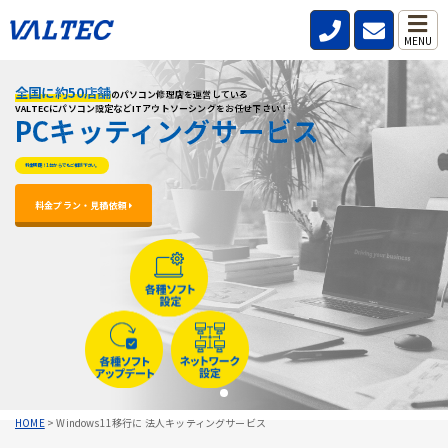
MENU
全国に約50店舗
全国に約50店舗
全国に約50店舗
のパソコン修理店を運営している
のパソコン修理店を運営している
のパソコン修理店を運営している
VALTECにパソコン設定などITアウトソーシングをお任せ下さい！
VALTECにパソコン設定などITアウトソーシングをお任せ下さい！
VALTECにパソコン設定などITアウトソーシングをお任せ下さい！
PCキッティングサービス
PCキッティングサービス
PCキッティングサービス
料金明朗！1台からでもご相談下さい。
料金明朗！1台からでもご相談下さい。
料金明朗！1台からでもご相談下さい。
料金プラン・見積依頼 
料金プラン・見積依頼 
料金プラン・見積依頼 
HOME
>
Windows11移行に 法人キッティングサービス