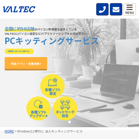
MENU
全国に約50店舗
全国に約50店舗
全国に約50店舗
のパソコン修理店を運営している
のパソコン修理店を運営している
のパソコン修理店を運営している
VALTECにパソコン設定などITアウトソーシングをお任せ下さい！
VALTECにパソコン設定などITアウトソーシングをお任せ下さい！
VALTECにパソコン設定などITアウトソーシングをお任せ下さい！
PCキッティングサービス
PCキッティングサービス
PCキッティングサービス
料金明朗！1台からでもご相談下さい。
料金明朗！1台からでもご相談下さい。
料金明朗！1台からでもご相談下さい。
料金プラン・見積依頼 
料金プラン・見積依頼 
料金プラン・見積依頼 
HOME
>
Windows11移行に 法人キッティングサービス