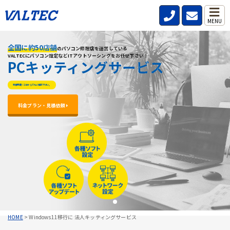
MENU
全国に約50店舗
全国に約50店舗
全国に約50店舗
のパソコン修理店を運営している
のパソコン修理店を運営している
のパソコン修理店を運営している
VALTECにパソコン設定などITアウトソーシングをお任せ下さい！
VALTECにパソコン設定などITアウトソーシングをお任せ下さい！
VALTECにパソコン設定などITアウトソーシングをお任せ下さい！
PCキッティングサービス
PCキッティングサービス
PCキッティングサービス
料金明朗！1台からでもご相談下さい。
料金明朗！1台からでもご相談下さい。
料金明朗！1台からでもご相談下さい。
料金プラン・見積依頼 
料金プラン・見積依頼 
料金プラン・見積依頼 
HOME
>
Windows11移行に 法人キッティングサービス