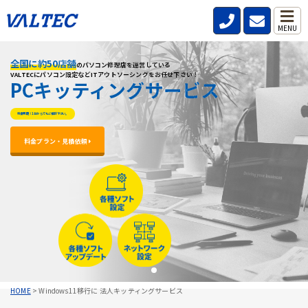
MENU
全国に約50店舗
全国に約50店舗
全国に約50店舗
のパソコン修理店を運営している
のパソコン修理店を運営している
のパソコン修理店を運営している
VALTECにパソコン設定などITアウトソーシングをお任せ下さい！
VALTECにパソコン設定などITアウトソーシングをお任せ下さい！
VALTECにパソコン設定などITアウトソーシングをお任せ下さい！
PCキッティングサービス
PCキッティングサービス
PCキッティングサービス
料金明朗！1台からでもご相談下さい。
料金明朗！1台からでもご相談下さい。
料金明朗！1台からでもご相談下さい。
料金プラン・見積依頼 
料金プラン・見積依頼 
料金プラン・見積依頼 
HOME
>
Windows11移行に 法人キッティングサービス