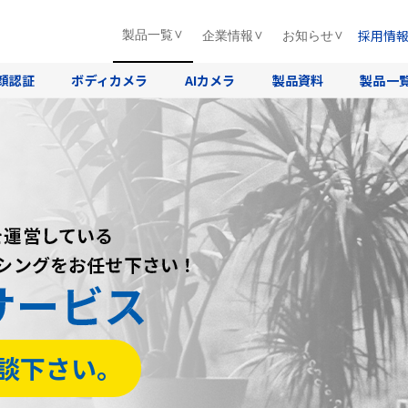
採用情
製品一覧
企業情報
お知らせ
顔認証
ボディカメラ
AIカメラ
製品資料
製品一
を運営している
を運営している
を運営している
ーシングをお任せ下さい！
ーシングをお任せ下さい！
ーシングをお任せ下さい！
サービス
サービス
サービス
談下さい。
談下さい。
談下さい。