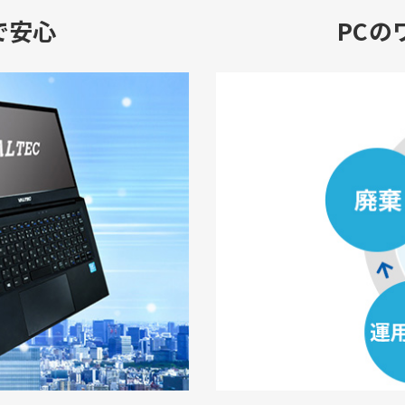
で安心
PCの