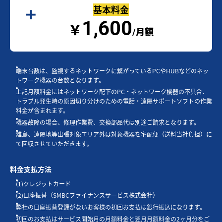
基本料金
1,600
￥
/月額
端末台数は、監視するネットワークに繋がっているPCやHUBなどのネッ
トワーク機器の台数となります。
上記月額料金にはネットワーク配下のPC・ネットワーク機器の不具合、
トラブル発生時の原因切り分けのための電話・遠隔サポートソフトの作業
料金が含まれます。
機器故障の場合、修理作業費、交換部品代は別途ご請求となります。
離島、遠隔地等出張対象エリア外は対象機器を宅配便（送料当社負担）に
て回収させていただきます。
料金支払方法
(1)クレジットカード
(2)口座振替（SMBCファイナンスサービス株式会社）
弊社の口座振替登録がないお客様の初回お支払は銀行振込になります。
初回のお支払はサービス開始月の月額料金と翌月月額料金の2ヶ月分をご