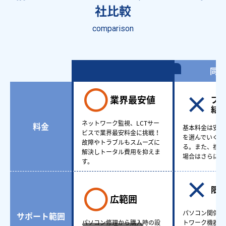
社比較
comparison
情シスアウトソーシング
同業
業界最安値
プ
結
ネットワーク監視、LCTサー
料金
基本料金は安い
ビスで業界最安料金に挑戦！
を選んでいくと
故障やトラブルもスムーズに
る。また、複数
解決しトータル費用を抑えま
場合はさらに費
す。
限
広範囲
パソコン関係も
サポート範囲
パソコン修理から購入時の設
トワーク機器ど