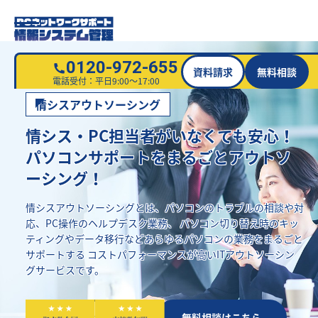
0120-972-655
資料請求
無料相談
電話受付：平日9:00～17:00
情シスアウトソーシング
情シス・PC担当者がいなくても安心！
パソコンサポートをまるごとアウトソ
ーシング！
情シスアウトソーシングとは、パソコンのトラブルの相談や対
応、PC操作のヘルプデスク業務、
パソコン切り替え時のキッ
ティングやデータ移行などあらゆるパソコンの業務をまるごと
サポートする
コストパフォーマンスが高いITアウトソーシン
グサービスです。
資料請求はこちら
無料相談はこちら