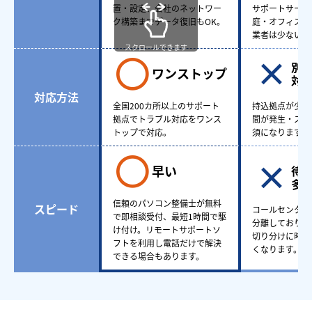
置・設定、会社のネットワー
サポートサービ
ク構築までデータ復旧もOK。
庭・オフィスど
業者は少ない。
スクロールできます
別
ワンストップ
対
対応方法
全国200カ所以上のサポート
持込拠点が少な
拠点でトラブル対応をワンス
間が発生・スケ
トップで対応。
須になります。
早い
待
多
信頼のパソコン整備士が無料
スピード
コールセンター
で即相談受付、最短1時間で駆
分離しており、
け付け。リモートサポートソ
切り分けに時間
フトを利用し電話だけで解決
くなります。
できる場合もあります。