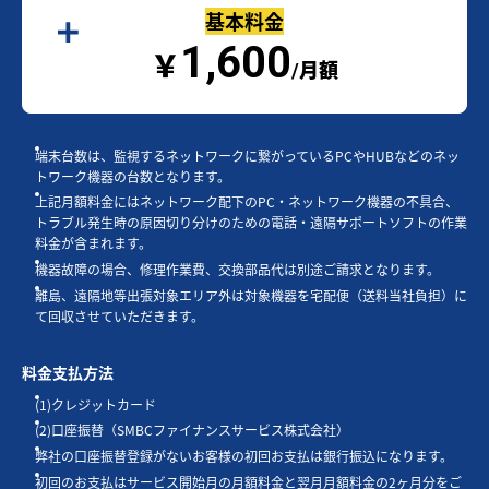
基本料金
1,600
￥
/月額
端末台数は、監視するネットワークに繋がっているPCやHUBなどのネッ
トワーク機器の台数となります。
上記月額料金にはネットワーク配下のPC・ネットワーク機器の不具合、
トラブル発生時の原因切り分けのための電話・遠隔サポートソフトの作業
料金が含まれます。
機器故障の場合、修理作業費、交換部品代は別途ご請求となります。
離島、遠隔地等出張対象エリア外は対象機器を宅配便（送料当社負担）に
て回収させていただきます。
料金支払方法
(1)クレジットカード
(2)口座振替（SMBCファイナンスサービス株式会社）
弊社の口座振替登録がないお客様の初回お支払は銀行振込になります。
初回のお支払はサービス開始月の月額料金と翌月月額料金の2ヶ月分をご