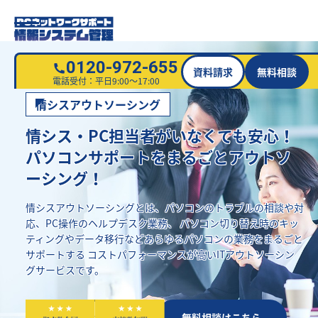
0120-972-655
資料請求
無料相談
電話受付：平日9:00～17:00
情シスアウトソーシング
情シス・PC担当者がいなくても安心！
パソコンサポートをまるごとアウトソ
ーシング！
情シスアウトソーシングとは、パソコンのトラブルの相談や対
応、PC操作のヘルプデスク業務、
パソコン切り替え時のキッ
ティングやデータ移行などあらゆるパソコンの業務をまるごと
サポートする
コストパフォーマンスが高いITアウトソーシン
グサービスです。
資料請求はこちら
無料相談はこちら