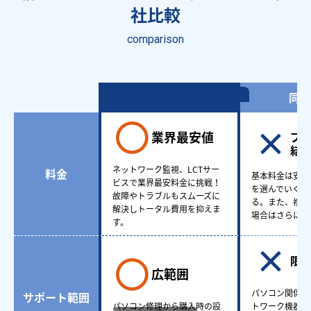
社比較
comparison
情シスアウトソーシング
同業
業界最安値
プ
結
ネットワーク監視、LCTサー
料金
基本料金は安い
ビスで業界最安料金に挑戦！
を選んでいくと
故障やトラブルもスムーズに
る。また、複数
解決しトータル費用を抑えま
場合はさらに費
す。
限
広範囲
パソコン関係も
サポート範囲
パソコン修理から購入時の設
トワーク機器ど