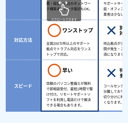
置・設定、会社のネットワー
サポートサービ
ク構築までデータ復旧もOK。
庭・オフィスど
業者は少ない。
スクロールできます
別
ワンストップ
対
対応方法
全国200カ所以上のサポート
持込拠点が少な
拠点でトラブル対応をワンス
間が発生・スケ
トップで対応。
須になります。
早い
待
多
信頼のパソコン整備士が無料
スピード
コールセンター
で即相談受付、最短1時間で駆
分離しており、
け付け。リモートサポートソ
切り分けに時間
フトを利用し電話だけで解決
くなります。
できる場合もあります。