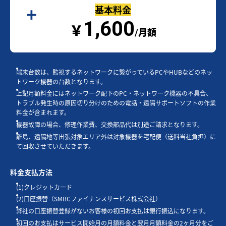
基本料金
1,600
￥
/月額
端末台数は、監視するネットワークに繋がっているPCやHUBなどのネッ
トワーク機器の台数となります。
上記月額料金にはネットワーク配下のPC・ネットワーク機器の不具合、
トラブル発生時の原因切り分けのための電話・遠隔サポートソフトの作業
料金が含まれます。
機器故障の場合、修理作業費、交換部品代は別途ご請求となります。
離島、遠隔地等出張対象エリア外は対象機器を宅配便（送料当社負担）に
て回収させていただきます。
料金支払方法
(1)クレジットカード
(2)口座振替（SMBCファイナンスサービス株式会社）
弊社の口座振替登録がないお客様の初回お支払は銀行振込になります。
初回のお支払はサービス開始月の月額料金と翌月月額料金の2ヶ月分をご