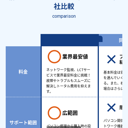
社比較
comparison
情シスアウトソーシング
同業
業界最安値
プ
結
ネットワーク監視、LCTサー
料金
基本料金は安い
ビスで業界最安料金に挑戦！
を選んでいくと
故障やトラブルもスムーズに
る。また、複数
解決しトータル費用を抑えま
場合はさらに費
す。
限
広範囲
パソコン関係も
サポート範囲
パソコン修理から購入時の設
トワーク機器ど