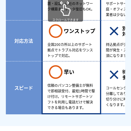
置・設定、会社のネットワー
サポートサービ
ク構築までデータ復旧もOK。
庭・オフィスど
業者は少ない。
スクロールできます
別
ワンストップ
対
対応方法
全国200カ所以上のサポート
持込拠点が少な
拠点でトラブル対応をワンス
間が発生・スケ
トップで対応。
須になります。
早い
待
多
信頼のパソコン整備士が無料
スピード
コールセンター
で即相談受付、最短1時間で駆
分離しており、
け付け。リモートサポートソ
切り分けに時間
フトを利用し電話だけで解決
くなります。
できる場合もあります。