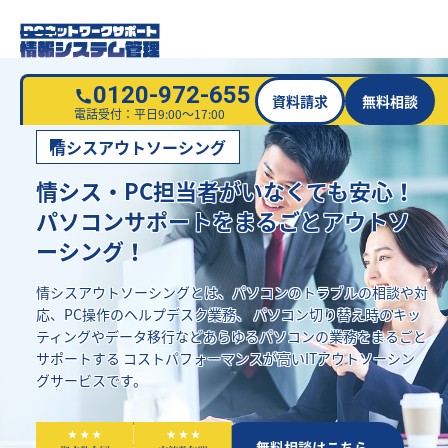
0120-972-655
資料請求
無料相談
電話受付：平日9:00～17:00
情シスアウトソーシング
情シス・PC担当者がいなくても安心！
パソコンサポートをまるごとアウトソ
ーシング！
情シスアウトソーシングとは、パソコンのトラブルの相談や対
応、PC操作のヘルプデスク業務、
パソコン切り替え時のキッ
ティングやデータ移行などあらゆるパソコンの業務をまるごと
サポートする
コストパフォーマンスが高いITアウトソーシン
グサービスです。
資料請求はこちら
無料相談はこちら