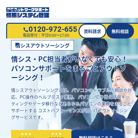
0120-972-655
資料請求
無料相談
電話受付：平日9:00～17:00
情シスアウトソーシング
情シス・PC担当者がいなくても安心！
パソコンサポートをまるごとアウトソ
ーシング！
情シスアウトソーシングとは、パソコンのトラブルの相談や対
応、PC操作のヘルプデスク業務、
パソコン切り替え時のキッ
ティングやデータ移行などあらゆるパソコンの業務をまるごと
サポートする
コストパフォーマンスが高いITアウトソーシン
グサービスです。
資料請求はこちら
無料相談はこちら