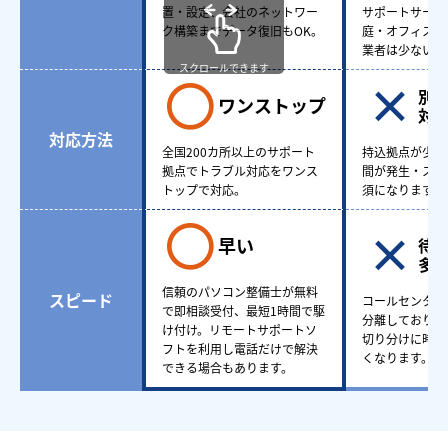
置・設定、会社のネットワー
サポートサービ
ク構築までデータ復旧もOK。
庭・オフィスど
業者は少ない。
スクロールできます
別
ワンストップ
対
対応方法
全国200カ所以上のサポート
持込拠点が少な
拠点でトラブル対応をワンス
間が発生・スケ
トップで対応。
須になります。
早い
待
多
信頼のパソコン整備士が無料
スピード
コールセンター
で即相談受付、最短1時間で駆
分離しており、
け付け。リモートサポートソ
切り分けに時間
フトを利用し電話だけで解決
くなります。
できる場合もあります。