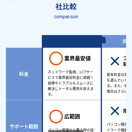
社比較
comparison
情シスアウトソーシング
同業
業界最安値
プ
結
ネットワーク監視、LCTサー
料金
基本料金は安い
ビスで業界最安料金に挑戦！
を選んでいくと
故障やトラブルもスムーズに
る。また、複数
解決しトータル費用を抑えま
場合はさらに費
す。
限
広範囲
パソコン関係も
サポート範囲
パソコン修理から購入時の設
トワーク機器ど