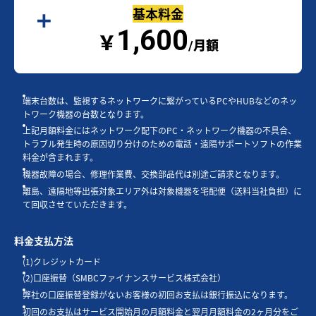
基本料金
1,600
￥
/月額
端末台数は、監視するネットワークに繋がっているPCやHUBなどのネッ
トワーク機器の台数となります。
上記月額料金にはネットワーク配下のPC・ネットワーク機器の不具合、
トラブル発生時の原因切り分けのための電話・遠隔サポートソフトの作業
料金が含まれます。
機器故障の場合、修理作業費、交換部品代は別途ご請求となります。
離島、遠隔地等出張対象エリア外は対象機器を宅配便（送料当社負担）に
て回収させていただきます。
料金支払方法
(1)クレジットカード
(2)口座振替（SMBCファイナンスサービス株式会社）
弊社の口座振替登録がないお客様の初回お支払は銀行振込になります。
初回のお支払はサービス開始月の月額料金と翌月月額料金の2ヶ月分をご