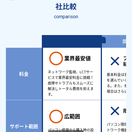
社比較
comparison
情シスアウトソーシング
同業
業界最安値
プ
結
ネットワーク監視、LCTサー
料金
基本料金は安い
ビスで業界最安料金に挑戦！
を選んでいくと
故障やトラブルもスムーズに
る。また、複数
解決しトータル費用を抑えま
場合はさらに費
す。
限
広範囲
パソコン関係も
サポート範囲
パソコン修理から購入時の設
トワーク機器ど