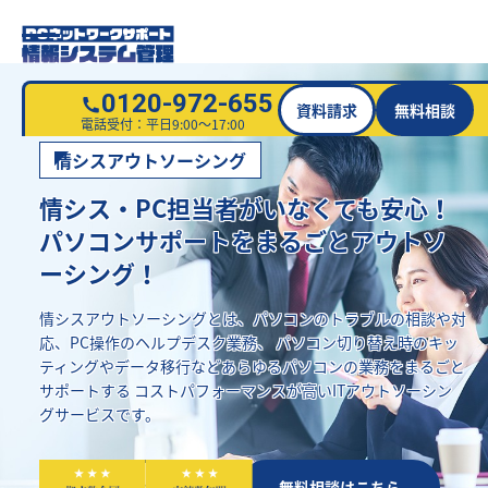
0120-972-655
資料請求
無料相談
電話受付：平日9:00～17:00
情シスアウトソーシング
情シス・PC担当者がいなくても安心！
パソコンサポートをまるごとアウトソ
ーシング！
情シスアウトソーシングとは、パソコンのトラブルの相談や対
応、PC操作のヘルプデスク業務、
パソコン切り替え時のキッ
ティングやデータ移行などあらゆるパソコンの業務をまるごと
サポートする
コストパフォーマンスが高いITアウトソーシン
グサービスです。
資料請求はこちら
無料相談はこちら