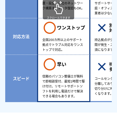
置・設定、会社のネットワー
サポートサービ
ク構築までデータ復旧もOK。
庭・オフィスど
業者は少ない。
スクロールできます
別
ワンストップ
対
対応方法
全国200カ所以上のサポート
持込拠点が少な
拠点でトラブル対応をワンス
間が発生・スケ
トップで対応。
須になります。
早い
待
多
信頼のパソコン整備士が無料
スピード
コールセンター
で即相談受付、最短1時間で駆
分離しており、
け付け。リモートサポートソ
切り分けに時間
フトを利用し電話だけで解決
くなります。
できる場合もあります。