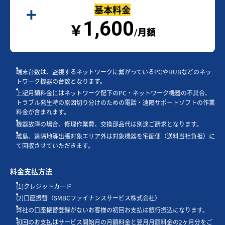
基本料金
1,600
￥
/月額
端末台数は、監視するネットワークに繋がっているPCやHUBなどのネッ
トワーク機器の台数となります。
上記月額料金にはネットワーク配下のPC・ネットワーク機器の不具合、
トラブル発生時の原因切り分けのための電話・遠隔サポートソフトの作業
料金が含まれます。
機器故障の場合、修理作業費、交換部品代は別途ご請求となります。
離島、遠隔地等出張対象エリア外は対象機器を宅配便（送料当社負担）に
て回収させていただきます。
料金支払方法
(1)クレジットカード
(2)口座振替（SMBCファイナンスサービス株式会社）
弊社の口座振替登録がないお客様の初回お支払は銀行振込になります。
初回のお支払はサービス開始月の月額料金と翌月月額料金の2ヶ月分をご