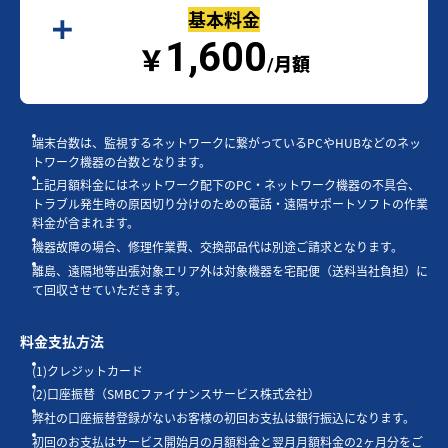
基本料金
1,600
￥
/月額
端末台数は、監視するネットワークに繋がっているPCやHUBなどのネッ
トワーク機器の台数となります。
上記月額料金にはネットワーク配下のPC・ネットワーク機器の不具合、
トラブル発生時の原因切り分けのための電話・遠隔サポートソフトの作業
料金が含まれます。
機器故障の場合、修理作業費、交換部品代は別途ご請求となります。
離島、遠隔地等出張対象エリア外は対象機器を宅配便（送料当社負担）に
て回収させていただきます。
料金支払方法
(1)クレジットカード
(2)口座振替（SMBCファイナンスサービス株式会社）
弊社の口座振替登録がないお客様の初回お支払は銀行振込になります。
初回のお支払はサービス開始月の月額料金と翌月月額料金の2ヶ月分をご