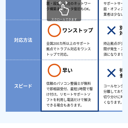
置・設定、会社のネットワー
サポートサービ
ク構築までデータ復旧もOK。
庭・オフィスど
業者は少ない。
スクロールできます
別
ワンストップ
対
対応方法
全国200カ所以上のサポート
持込拠点が少な
拠点でトラブル対応をワンス
間が発生・スケ
トップで対応。
須になります。
早い
待
多
信頼のパソコン整備士が無料
スピード
コールセンター
で即相談受付、最短1時間で駆
分離しており、
け付け。リモートサポートソ
切り分けに時間
フトを利用し電話だけで解決
くなります。
できる場合もあります。