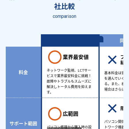
社比較
comparison
情シスアウトソーシング
同業
業界最安値
プ
結
ネットワーク監視、LCTサー
料金
基本料金は安い
ビスで業界最安料金に挑戦！
を選んでいくと
故障やトラブルもスムーズに
る。また、複数
解決しトータル費用を抑えま
場合はさらに費
す。
限
広範囲
パソコン関係も
サポート範囲
パソコン修理から購入時の設
トワーク機器ど