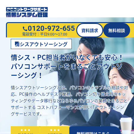
0120-972-655
資料請求
無料相談
電話受付：平日9:00～17:00
情シスアウトソーシング
情シス・PC担当者がいなくても安心！
パソコンサポートをまるごとアウトソ
ーシング！
情シスアウトソーシングとは、パソコンのトラブルの相談や対
応、PC操作のヘルプデスク業務、
パソコン切り替え時のキッ
ティングやデータ移行などあらゆるパソコンの業務をまるごと
サポートする
コストパフォーマンスが高いITアウトソーシン
グサービスです。
資料請求はこちら
無料相談はこちら