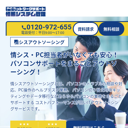
0120-972-655
資料請求
無料相談
電話受付：平日9:00～17:00
情シスアウトソーシング
情シス・PC担当者がいなくても安心！
パソコンサポートをまるごとアウトソ
ーシング！
情シスアウトソーシングとは、パソコンのトラブルの相談や対
応、PC操作のヘルプデスク業務、
パソコン切り替え時のキッ
ティングやデータ移行などあらゆるパソコンの業務をまるごと
サポートする
コストパフォーマンスが高いITアウトソーシン
グサービスです。
資料請求はこちら
無料相談はこちら