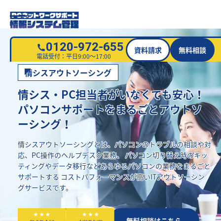
0120-972-655
資料請求
無料相談
電話受付：平日9:00～17:00
情シスアウトソーシング
情シス・PC担当者がいなくても安心！
パソコンサポートをまるごとアウトソ
ーシング！
情シスアウトソーシングとは、パソコンのトラブルの相談や対
応、PC操作のヘルプデスク業務、
パソコン切り替え時のキッ
ティングやデータ移行などあらゆるパソコンの業務をまるごと
サポートする
コストパフォーマンスが高いITアウトソーシン
グサービスです。
資料請求はこちら
無料相談はこちら