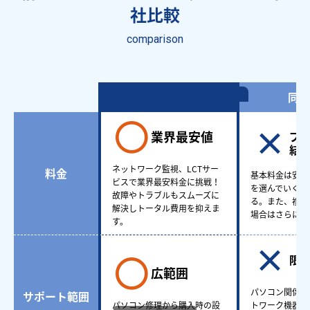
社比較
comparison
情シスアウトソーシング
同業
業界最安値
プ
結
ネットワーク監視、LCTサー
料金
基本料金は安い
ビスで業界最安料金に挑戦！
を選んでいくと
故障やトラブルもスムーズに
る。また、複数
解決しトータル費用を抑えま
場合はさらに費
す。
限
広範囲
パソコン関係も
サポート範囲
パソコン修理から購入時の設
トワーク機器ど