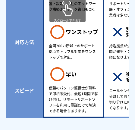
置・設定、会社のネットワー
サポートサービ
ク構築までデータ復旧もOK。
庭・オフィスど
業者は少ない。
スクロールできます
別
ワンストップ
対
対応方法
全国200カ所以上のサポート
持込拠点が少な
拠点でトラブル対応をワンス
間が発生・スケ
トップで対応。
須になります。
早い
待
多
信頼のパソコン整備士が無料
スピード
コールセンター
で即相談受付、最短1時間で駆
分離しており、
け付け。リモートサポートソ
切り分けに時間
フトを利用し電話だけで解決
くなります。
できる場合もあります。