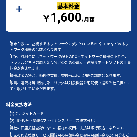
基本料金
1,600
￥
/月額
端末台数は、監視するネットワークに繋がっているPCやHUBなどのネッ
トワーク機器の台数となります。
上記月額料金にはネットワーク配下のPC・ネットワーク機器の不具合、
トラブル発生時の原因切り分けのための電話・遠隔サポートソフトの作業
料金が含まれます。
機器故障の場合、修理作業費、交換部品代は別途ご請求となります。
離島、遠隔地等出張対象エリア外は対象機器を宅配便（送料当社負担）に
て回収させていただきます。
料金支払方法
(1)クレジットカード
(2)口座振替（SMBCファイナンスサービス株式会社）
弊社の口座振替登録がないお客様の初回お支払は銀行振込になります。
初回のお支払はサービス開始月の月額料金と翌月月額料金の2ヶ月分をご