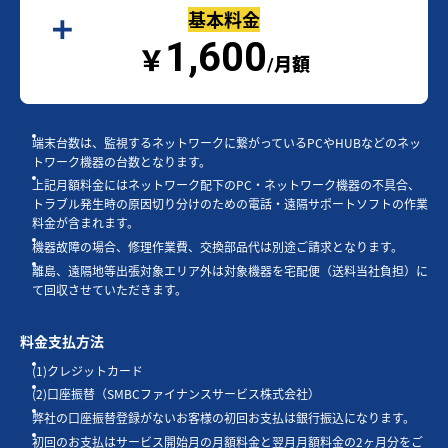
基本料金
1,600
￥
/月額
端末台数は、監視するネットワークに繋がっているPCやHUBなどのネッ
トワーク機器の台数となります。
上記月額料金にはネットワーク配下のPC・ネットワーク機器の不具合、
トラブル発生時の原因切り分けのための電話・遠隔サポートソフトの作業
料金が含まれます。
機器故障の場合、修理作業費、交換部品代は別途ご請求となります。
離島、遠隔地等出張対象エリア外は対象機器を宅配便（送料当社負担）に
て回収させていただきます。
料金支払方法
(1)クレジットカード
(2)口座振替（SMBCファイナンスサービス株式会社）
弊社の口座振替登録がないお客様の初回お支払は銀行振込になります。
初回のお支払はサービス開始月の月額料金と翌月月額料金の2ヶ月分をご