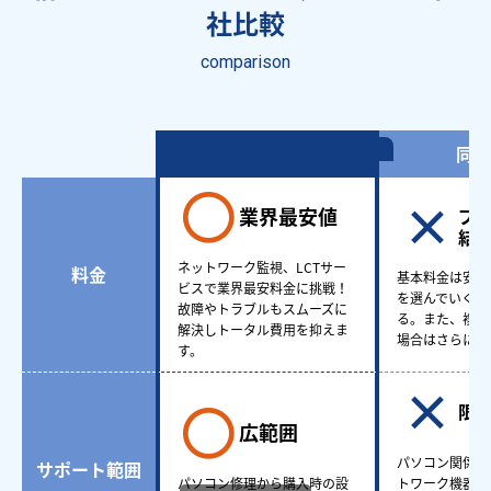
社比較
comparison
情シスアウトソーシング
同業
業界最安値
プ
結
ネットワーク監視、LCTサー
料金
基本料金は安い
ビスで業界最安料金に挑戦！
を選んでいくと
故障やトラブルもスムーズに
る。また、複数
解決しトータル費用を抑えま
場合はさらに費
す。
限
広範囲
パソコン関係も
サポート範囲
パソコン修理から購入時の設
トワーク機器ど