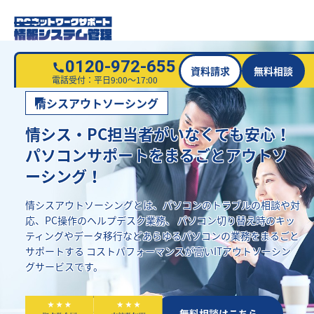
0120-972-655
資料請求
無料相談
電話受付：平日9:00～17:00
情シスアウトソーシング
情シス・PC担当者がいなくても安心！
パソコンサポートをまるごとアウトソ
ーシング！
情シスアウトソーシングとは、パソコンのトラブルの相談や対
応、PC操作のヘルプデスク業務、
パソコン切り替え時のキッ
ティングやデータ移行などあらゆるパソコンの業務をまるごと
サポートする
コストパフォーマンスが高いITアウトソーシン
グサービスです。
資料請求はこちら
無料相談はこちら