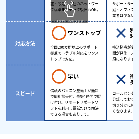
置・設定、会社のネットワー
サポートサービ
ク構築までデータ復旧もOK。
庭・オフィスど
業者は少ない。
スクロールできます
別
ワンストップ
対
対応方法
全国200カ所以上のサポート
持込拠点が少な
拠点でトラブル対応をワンス
間が発生・スケ
トップで対応。
須になります。
早い
待
多
信頼のパソコン整備士が無料
スピード
コールセンター
で即相談受付、最短1時間で駆
分離しており、
け付け。リモートサポートソ
切り分けに時間
フトを利用し電話だけで解決
くなります。
できる場合もあります。