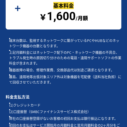
基本料金
1,600
￥
/月額
端末台数は、監視するネットワークに繋がっているPCやHUBなどのネッ
トワーク機器の台数となります。
上記月額料金にはネットワーク配下のPC・ネットワーク機器の不具合、
トラブル発生時の原因切り分けのための電話・遠隔サポートソフトの作業
料金が含まれます。
機器故障の場合、修理作業費、交換部品代は別途ご請求となります。
離島、遠隔地等出張対象エリア外は対象機器を宅配便（送料当社負担）に
て回収させていただきます。
料金支払方法
(1)クレジットカード
(2)口座振替（SMBCファイナンスサービス株式会社）
弊社の口座振替登録がないお客様の初回お支払は銀行振込になります。
初回のお支払はサービス開始月の月額料金と翌月月額料金の2ヶ月分をご