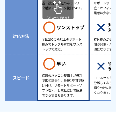
置・設定、会社のネットワー
サポートサービ
ク構築までデータ復旧もOK。
庭・オフィスど
業者は少ない。
スクロールできます
別
ワンストップ
対
対応方法
全国200カ所以上のサポート
持込拠点が少な
拠点でトラブル対応をワンス
間が発生・スケ
トップで対応。
須になります。
早い
待
多
信頼のパソコン整備士が無料
スピード
コールセンター
で即相談受付、最短1時間で駆
分離しており、
け付け。リモートサポートソ
切り分けに時間
フトを利用し電話だけで解決
くなります。
できる場合もあります。