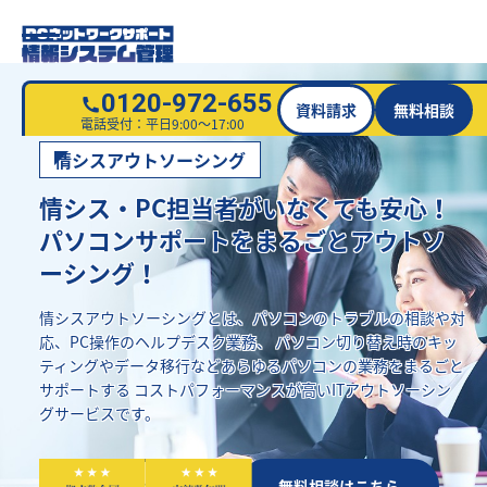
0120-972-655
資料請求
無料相談
電話受付：平日9:00～17:00
情シスアウトソーシング
情シス・PC担当者がいなくても安心！
パソコンサポートをまるごとアウトソ
ーシング！
情シスアウトソーシングとは、パソコンのトラブルの相談や対
応、PC操作のヘルプデスク業務、
パソコン切り替え時のキッ
ティングやデータ移行などあらゆるパソコンの業務をまるごと
サポートする
コストパフォーマンスが高いITアウトソーシン
グサービスです。
資料請求はこちら
無料相談はこちら