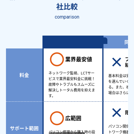
社比較
comparison
情シスアウトソーシング
同業
業界最安値
プ
結
ネットワーク監視、LCTサー
料金
基本料金は安い
ビスで業界最安料金に挑戦！
を選んでいくと
故障やトラブルもスムーズに
る。また、複数
解決しトータル費用を抑えま
場合はさらに費
す。
限
広範囲
パソコン関係も
サポート範囲
パソコン修理から購入時の設
トワーク機器ど