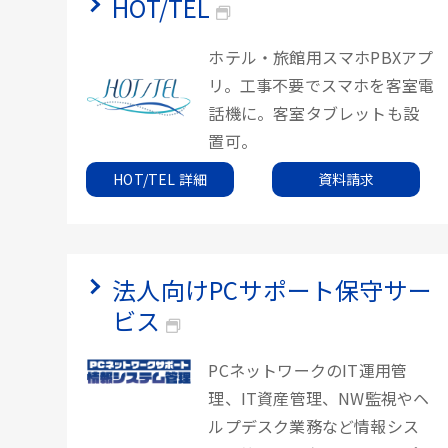
HOT/TEL
ホテル・旅館用スマホPBXアプ
リ。工事不要でスマホを客室電
話機に。客室タブレットも設
置可。
HOT/TEL 詳細
資料請求
法人向けPCサポート保守サー
ビス
PCネットワークのIT運用管
理、IT資産管理、NW監視やヘ
ルプデスク業務など情報シス