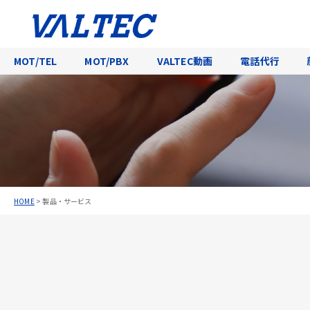
MOT/TEL
MOT/PBX
VALTEC動画
電話代行
HOME
>
製品・サービス