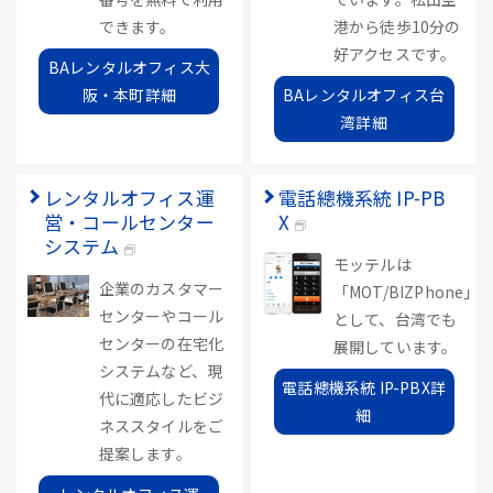
できます。
港から徒歩10分の
好アクセスです。
BAレンタルオフィス大
阪・本町詳細
BAレンタルオフィス台
湾詳細
レンタルオフィス運
電話總機系統 IP-PB
営・コールセンター
X
システム
モッテルは
企業のカスタマー
「MOT/BIZPhone」
センターやコール
として、台湾でも
センターの在宅化
展開しています。
システムなど、現
電話總機系統 IP-PBX詳
代に適応したビジ
細
ネススタイルをご
提案します。