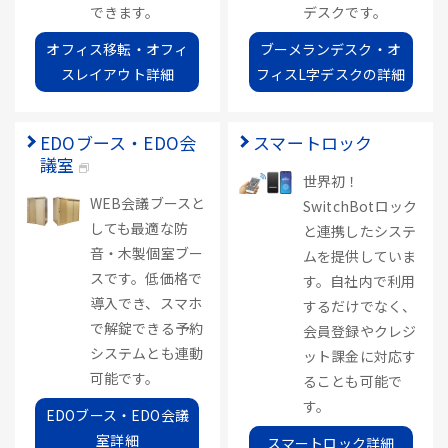
できます。
デスクです。
オフィス移転・オフィ
ブーメランデスク・オ
スレイアウト詳細
フィスL字デスクの詳細
EDOブース・EDO会
スマートロック
議室
世界初！
WEB会議ブースと
SwitchBotロック
しても最適な防
と連携したシステ
音・木製個室ブー
ムを提供していま
スです。低価格で
す。自社内で利用
導入でき、スマホ
するだけでなく、
で解錠できる予約
会員登録やクレジ
システムとも連動
ット課金に対応す
可能です。
ることも可能で
す。
EDOブース・EDO会議
室詳細
スマートロック詳細