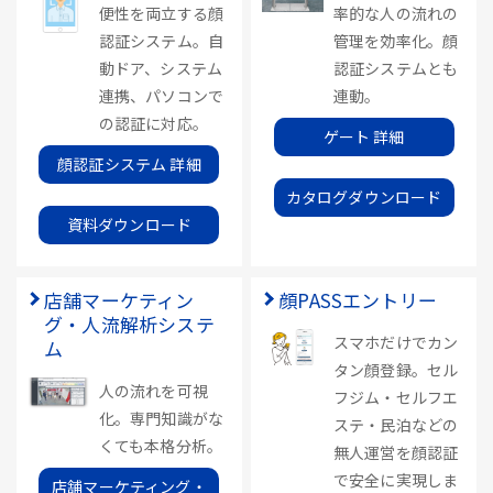
便性を両立する顔
率的な人の流れの
認証システム。自
管理を効率化。顔
動ドア、システム
認証システムとも
連携、パソコンで
連動。
の認証に対応。
ゲート 詳細
顔認証システム 詳細
カタログダウンロード
資料ダウンロード
店舗マーケティン
顔PASSエントリー
グ・人流解析システ
スマホだけでカン
ム
タン顔登録。セル
人の流れを可視
フジム・セルフエ
化。専門知識がな
ステ・民泊などの
くても本格分析。
無人運営を顔認証
で安全に実現しま
店舗マーケティング・