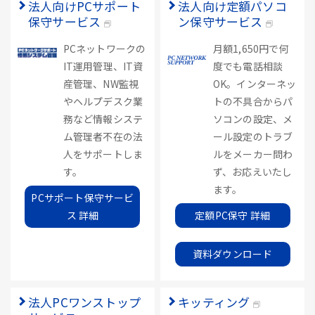
法人向けPCサポート
法人向け定額パソコ
保守サービス
ン保守サービス
PCネットワークの
月額1,650円で何
IT運用管理、IT資
度でも電話相談
産管理、NW監視
OK。インターネッ
やヘルプデスク業
トの不具合からパ
務など情報システ
ソコンの設定、メ
ム管理者不在の法
ール設定のトラブ
人をサポートしま
ルをメーカー問わ
す。
ず、お応えいたし
ます。
PCサポート保守サービ
ス 詳細
定額PC保守 詳細
資料ダウンロード
法人PCワンストップ
キッティング