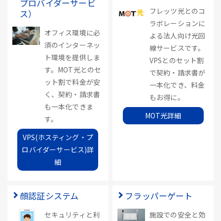
プロバイダーサービ
フレッツ光とのコ
ス）
ラボレーションに
オフィス環境に必
よる法人向け光回
須のインターネッ
線サービスです。
ト環境を提供しま
VPSとのセット割
す。MOT光とのセ
で契約・請求書が
ット割で料金が安
一本化でき、料金
く、契約・請求書
もお得に。
も一本化できま
MOT光詳細
す。
VPS(ホスティング・プ
ロバイダーサービス)詳
細
顔認証システム
フラッパーゲート
セキュリティと利
施設での安全と効