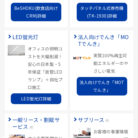
BeSHOKU(飲食店向け
タッチパネル式券売機
CRM)詳細
(TK-1930)詳細
LED蛍光灯
法人向けでんき「MO
Tでんき」
オフィスの照明コ
実質100%再生可
ストを大幅削減！
能エネルギーのや
安心の日本製・5
さしい電気
年保証「直管LED
ランプ」＋自社プ
法人向けでんき「MOT
ロ施工
でんき」
LED蛍光灯詳細
一般リース・割賦サ
サブリース
ービス
お客様の事業環境