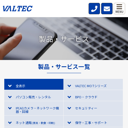
MENU
製品・サービス
製品・サービス一覧
全表示
VALTEC MOTシリーズ
パソコン販売・レンタル
BPO・クラウド
IP(AI)カメラ・ネットワーク機
セキュリティー
器・回線
ネット通販
保守・工事・サポート
(家具・飲食・印刷)