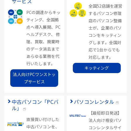
サービス
全国52店舗を運営
PCの調達からキッ
するパソコン修理
ティング、全国拠
店のパソコン整備
点へ導入展開、PC
士が、企業のパソ
ヘルプデスク、 修
コンをキッティン
理、買取、廃棄時
グします。全国対
のデータ消去まで
応で1台からでも
あらゆる業務を代
対応します。
行いたします。
キッティング
法人向けPCワンストッ
プサービス
中古パソコン「PCバ
パソコンレンタル
ル」
【最短即日発送】
直接買い付けした
法人向け格安パソ
中古パソコンを、
コンレンタルサイ