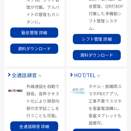
怠管理、QR打刻が
理が付属。アルバ
付属した多機能シ
イトの管理もカン
フト管理システ
タンに。
ム。
勤怠管理 詳細
シフト管理 詳細
資料ダウンロード
資料ダウンロード
全通話録音
HOT/TEL
外線通話を自動で
ホテル・旅館用ス
録音。音声テキス
マホPBXアプリ。
ト化により録音内
工事不要でスマホ
容の文字起こしを
を客室電話機に。
行うことも可能。
客室タブレットも
設置可。
全通話録音 詳細