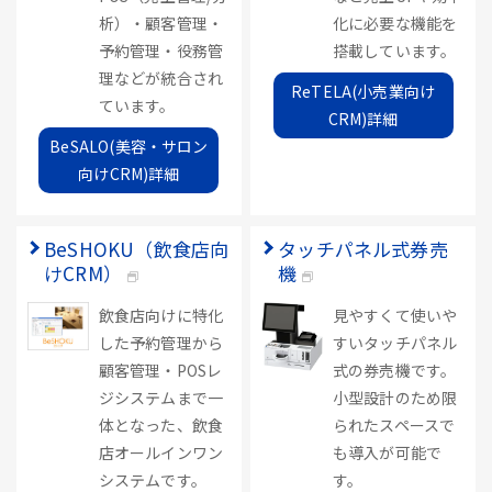
析）・顧客管理・
化に必要な機能を
予約管理・役務管
搭載しています。
理などが統合され
ReTELA(小売業向け
ています。
CRM)詳細
BeSALO(美容・サロン
向けCRM)詳細
BeSHOKU（飲食店向
タッチパネル式券売
けCRM）
機
飲食店向けに特化
見やすくて使いや
した予約管理から
すいタッチパネル
顧客管理・POSレ
式の券売機です。
ジシステムまで一
小型設計のため限
体となった、飲食
られたスペースで
店オールインワン
も導入が可能で
システムです。
す。