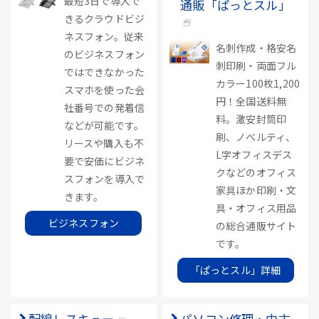
最短3日で導入で
通販「ぱっとスル」
きるクラウドビジ
ネスフォン。従来
名刺作成・格安名
のビジネスフォン
刺印刷・両面フル
ではできなかった
カラー100枚1,200
スマホを使った会
円！全国送料無
社番号での発着信
料。激安封筒印
などが可能です。
刷、ノベルティ、
リースや購入も不
L字オフィスデス
要で安価にビジネ
クなどのオフィス
スフォンを導入で
家具ほか印刷・文
きます。
具・オフィス用品
ビジネスフォン
の総合通販サイト
です。
「ぱっとスル」詳細
配線レスキュー
パソコン修理・中古