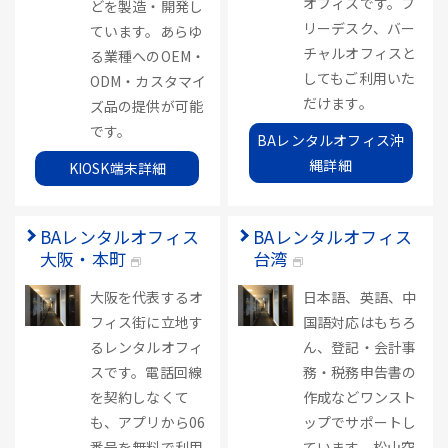
オフィスです。フ
どを製造・開発し
リーデスク、バー
ています。あらゆ
チャルオフィスと
る業種へのOEM・
してもご利用いた
ODM・カスタマイ
だけます。
ズ品の提供が可能
です。
BAレンタルオフィス沖
縄詳細
KIOSK端末詳細
BAレンタルオフィス
BAレンタルオフィス
大阪・本町
台湾
大阪を代表するオ
日本語、英語、中
フィス街に立地す
国語対応はもちろ
るレンタルオフィ
ん、登記・会計事
スです。電話回線
務・税務申告書の
を契約しなくて
作成などワンスト
も、アプリから06
ップでサポートし
番号を無料で利用
ています。松山空