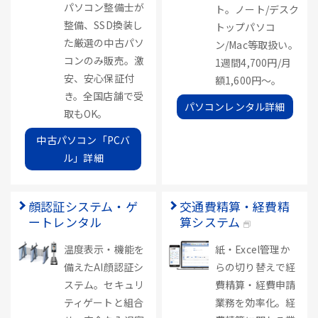
パソコン整備士が
ト。ノート/デスク
整備、SSD換装し
トップパソコ
た厳選の中古パソ
ン/Mac等取扱い。
コンのみ販売。激
1週間4,700円/月
安、安心保証付
額1,600円～。
き。全国店舗で受
パソコンレンタル詳細
取もOK。
中古パソコン「PCバ
ル」詳細
顔認証システム・ゲ
交通費精算・経費精
ートレンタル
算システム
温度表示・機能を
紙・Excel管理か
備えたAI顔認証シ
らの切り替えで経
ステム。セキュリ
費精算・経費申請
ティゲートと組合
業務を効率化。経