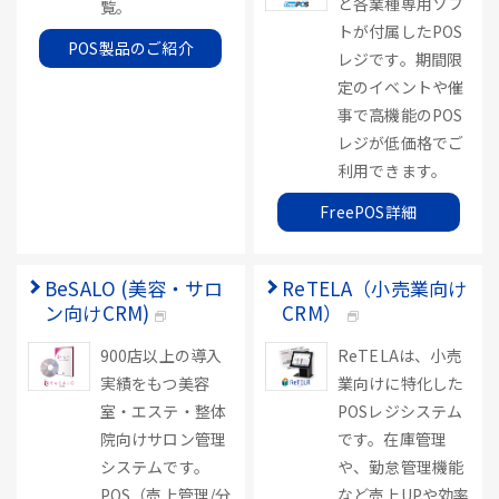
ど各業種専用ソフ
覧。
トが付属したPOS
POS製品のご紹介
レジです。期間限
定のイベントや催
事で高機能のPOS
レジが低価格でご
利用できます。
FreePOS詳細
BeSALO (美容・サロ
ReTELA（小売業向け
ン向けCRM)
CRM）
900店以上の導入
ReTELAは、小売
実績をもつ美容
業向けに特化した
室・エステ・整体
POSレジシステム
院向けサロン管理
です。在庫管理
システムです。
や、勤怠管理機能
POS（売上管理/分
など売上UPや効率