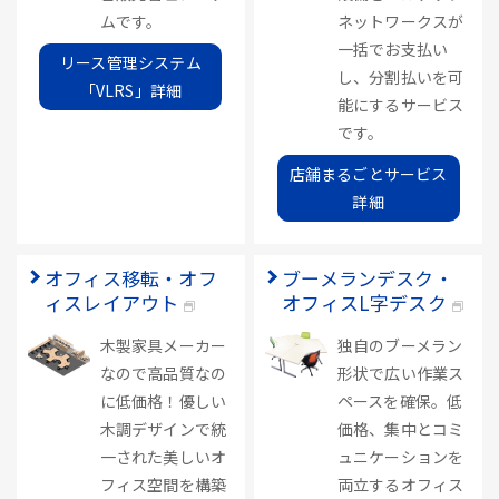
ムです。
ネットワークスが
一括でお支払い
リース管理システム
し、分割払いを可
「VLRS」詳細
能にするサービス
です。
店舗まるごとサービス
詳細
オフィス移転・オフ
ブーメランデスク・
ィスレイアウト
オフィスL字デスク
木製家具メーカー
独自のブーメラン
なので高品質なの
形状で広い作業ス
に低価格！優しい
ペースを確保。低
木調デザインで統
価格、集中とコミ
一された美しいオ
ュニケーションを
フィス空間を構築
両立するオフィス