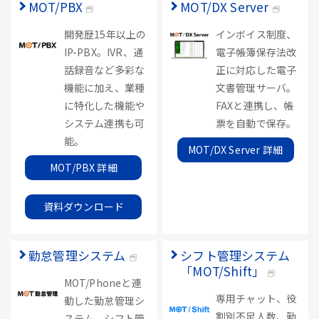
MOT/PBX
MOT/DX Server
開発歴15年以上の
インボイス制度、
IP-PBX。IVR、通
電子帳簿保存法改
話録音など多彩な
正に対応した電子
機能に加え、業種
文書管理サーバ。
に特化した機能や
FAXと連携し、帳
システム連携も可
票を自動で保存。
能。
MOT/DX Server 詳細
MOT/PBX 詳細
資料ダウンロード
勤怠管理システム
シフト管理システム
「MOT/Shift」
MOT/Phoneと連
専用チャット、役
動した勤怠管理シ
割別不足人数、勤
ステム。シフト管