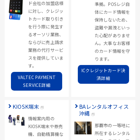
ド会社の加盟店様
準拠。POSレジ自
に対し、クレジッ
体にカード情報を
トカード取り引き
保持しないため、
を行う際に発生す
盗難や漏洩といっ
るオーソリ業務、
た心配がありませ
ならびに売上請求
ん。大事なお客様
業務の代行サービ
のカード情報を守
スを提供していま
ります。
す。
ICクレジットカード決
VALTEC PAYMENT
済詳細
SERVICE詳細
KIOSK端末
BAレンタルオフィス
沖縄
情報案内用の
那覇市の一等地に
KIOSK端末や券売
所在するレンタル
機、自動精算機な