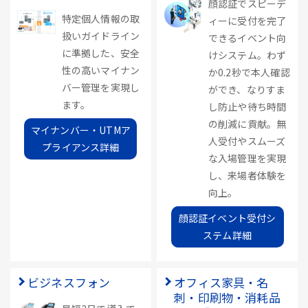
顔認証でスピーデ
特定個人情報の取
ィーに受付を完了
扱いガイドライン
できるイベント向
に準拠した、安全
けシステム。わず
性の高いマイナン
か0.2秒で本人確認
バー管理を実現し
ができ、なりすま
ます。
し防止や待ち時間
の削減に貢献。無
マイナンバー・UTMア
人受付やスムーズ
プライアンス詳細
な入場管理を実現
し、来場者体験を
向上。
顔認証イベント受付シ
ステム詳細
ビジネスフォン
オフィス家具・名
刺・印刷物・消耗品