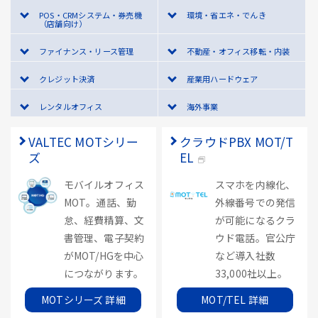
POS・CRMシステム・券売機
環境・省エネ・でんき
（店舗向け）
ファイナンス・リース管理
不動産・オフィス移転・内装
クレジット決済
産業用ハードウェア
レンタルオフィス
海外事業
VALTEC MOTシリー
クラウドPBX MOT/T
ズ
EL
モバイルオフィス
スマホを内線化、
MOT。通話、勤
外線番号での発信
怠、経費精算、文
が可能になるクラ
書管理、電子契約
ウド電話。官公庁
がMOT/HGを中心
など導入社数
につながります。
33,000社以上。
MOTシリーズ 詳細
MOT/TEL 詳細