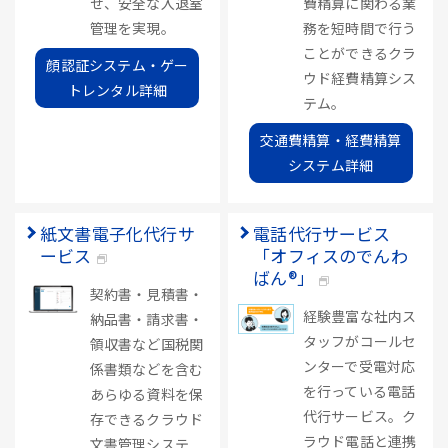
せ、安全な入退室
費精算に関わる業
管理を実現。
務を短時間で行う
ことができるクラ
顔認証システム・ゲー
ウド経費精算シス
トレンタル詳細
テム。
交通費精算・経費精算
システム詳細
紙文書電子化代行サ
電話代行サービス
ービス
「オフィスのでんわ
ばん®」
契約書・見積書・
経験豊富な社内ス
納品書・請求書・
タッフがコールセ
領収書など国税関
ンターで受電対応
係書類などを含む
を行っている電話
あらゆる資料を保
代行サービス。ク
存できるクラウド
ラウド電話と連携
文書管理システ