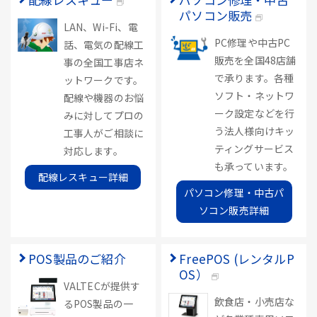
パソコン販売
LAN、Wi-Fi、電
PC修理や中古PC
話、電気の配線工
販売を全国48店舗
事の全国工事店ネ
で承ります。各種
ットワークです。
ソフト・ネットワ
配線や機器のお悩
ーク設定などを行
みに対してプロの
う法人様向けキッ
工事人がご相談に
ティングサービス
対応します。
も承っています。
配線レスキュー詳細
パソコン修理・中古パ
ソコン販売詳細
POS製品のご紹介
FreePOS (レンタルP
OS）
VALTECが提供す
飲食店・小売店な
るPOS製品の一