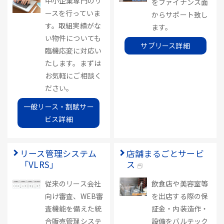
中小企業専門のリ
をファイナンス面
ースを行っていま
からサポート致し
す。取組実績がな
ます。
い物件についても
サブリース詳細
臨機応変に対応い
たします。まずは
お気軽にご相談く
ださい。
一般リース・割賦サー
ビス詳細
リース管理システム
店舗まるごとサービ
「VLRS」
ス
従来のリース会社
飲食店や美容室等
向け審査、WEB審
を出店する際の保
査機能を備えた統
証金・内装造作・
合販売管理システ
設備をバルテック