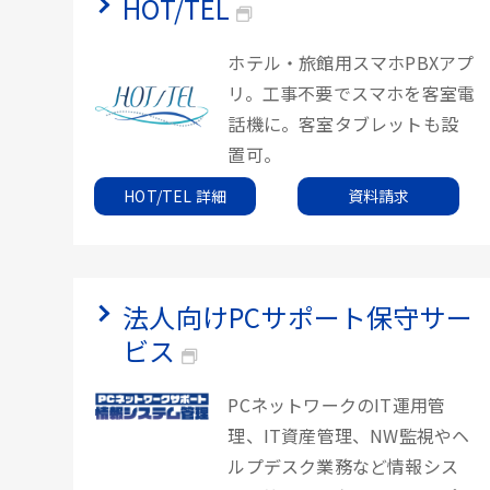
HOT/TEL
ホテル・旅館用スマホPBXアプ
リ。工事不要でスマホを客室電
話機に。客室タブレットも設
置可。
HOT/TEL 詳細
資料請求
法人向けPCサポート保守サー
ビス
PCネットワークのIT運用管
理、IT資産管理、NW監視やヘ
ルプデスク業務など情報シス