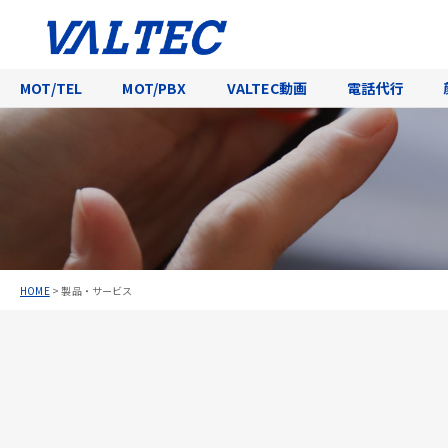
MOT/TEL
MOT/PBX
VALTEC動画
電話代行
HOME
>
製品・サービス