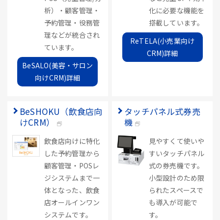
析）・顧客管理・
化に必要な機能を
予約管理・役務管
搭載しています。
理などが統合され
ReTELA(小売業向け
ています。
CRM)詳細
BeSALO(美容・サロン
向けCRM)詳細
BeSHOKU（飲食店向
タッチパネル式券売
けCRM）
機
飲食店向けに特化
見やすくて使いや
した予約管理から
すいタッチパネル
顧客管理・POSレ
式の券売機です。
ジシステムまで一
小型設計のため限
体となった、飲食
られたスペースで
店オールインワン
も導入が可能で
システムです。
す。