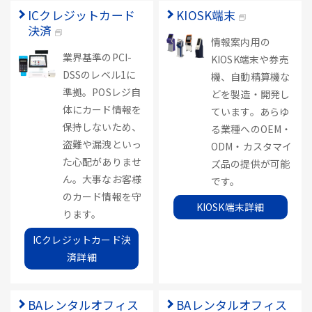
ICクレジットカード
KIOSK端末
決済
情報案内用の
業界基準のPCI-
KIOSK端末や券売
DSSのレベル1に
機、自動精算機な
準拠。POSレジ自
どを製造・開発し
体にカード情報を
ています。あらゆ
保持しないため、
る業種へのOEM・
盗難や漏洩といっ
ODM・カスタマイ
た心配がありませ
ズ品の提供が可能
ん。大事なお客様
です。
のカード情報を守
KIOSK端末詳細
ります。
ICクレジットカード決
済詳細
BAレンタルオフィス
BAレンタルオフィス