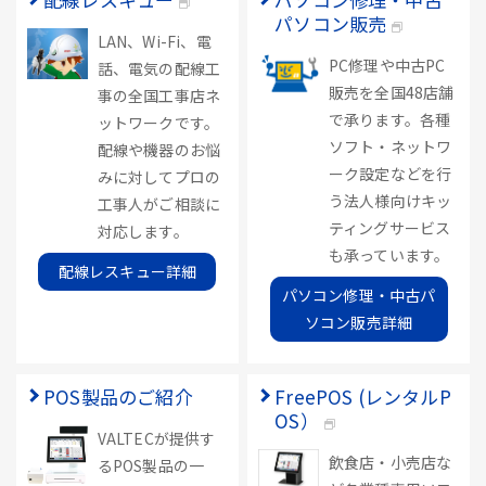
パソコン販売
LAN、Wi-Fi、電
PC修理や中古PC
話、電気の配線工
販売を全国48店舗
事の全国工事店ネ
で承ります。各種
ットワークです。
ソフト・ネットワ
配線や機器のお悩
ーク設定などを行
みに対してプロの
う法人様向けキッ
工事人がご相談に
ティングサービス
対応します。
も承っています。
配線レスキュー詳細
パソコン修理・中古パ
ソコン販売詳細
POS製品のご紹介
FreePOS (レンタルP
OS）
VALTECが提供す
飲食店・小売店な
るPOS製品の一