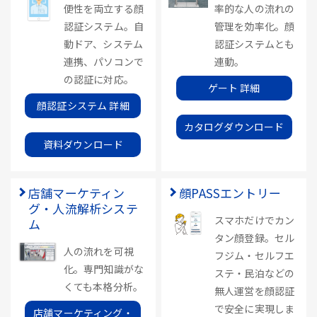
便性を両立する顔
率的な人の流れの
認証システム。自
管理を効率化。顔
動ドア、システム
認証システムとも
連携、パソコンで
連動。
の認証に対応。
ゲート 詳細
顔認証システム 詳細
カタログダウンロード
資料ダウンロード
店舗マーケティン
顔PASSエントリー
グ・人流解析システ
スマホだけでカン
ム
タン顔登録。セル
人の流れを可視
フジム・セルフエ
化。専門知識がな
ステ・民泊などの
くても本格分析。
無人運営を顔認証
で安全に実現しま
店舗マーケティング・