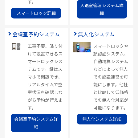
す。
入退室管理システム詳
スマートロック詳細
細
会議室予約システム
無人化システム
工事不要、貼り付
スマートロックや
けて設置できるス
顔認証システム、
マートロックシス
自動精算システム
テムです。鍵はス
などによって無人
マホで開錠でき、
での施設運営を可
リアルタイムで空
能にします。他社
室状況を確認しな
と比較して低価格
がら予約が行えま
での無人化対応が
す。
可能になります。
会議室予約システム詳
無人化システム詳細
細