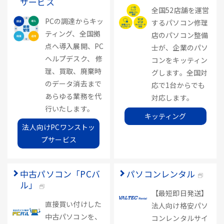
サービス
全国52店舗を運営
PCの調達からキッ
するパソコン修理
ティング、全国拠
店のパソコン整備
点へ導入展開、PC
士が、企業のパソ
ヘルプデスク、 修
コンをキッティン
理、買取、廃棄時
グします。全国対
のデータ消去まで
応で1台からでも
あらゆる業務を代
対応します。
行いたします。
キッティング
法人向けPCワンストッ
プサービス
中古パソコン「PCバ
パソコンレンタル
ル」
【最短即日発送】
直接買い付けした
法人向け格安パソ
中古パソコンを、
コンレンタルサイ