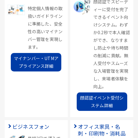
顔認証でスピーデ
特定個人情報の取
ィーに受付を完了
扱いガイドライン
できるイベント向
に準拠した、安全
けシステム。わず
性の高いマイナン
か0.2秒で本人確認
バー管理を実現し
ができ、なりすま
ます。
し防止や待ち時間
の削減に貢献。無
マイナンバー・UTMア
人受付やスムーズ
プライアンス詳細
な入場管理を実現
し、来場者体験を
向上。
顔認証イベント受付シ
ステム詳細
ビジネスフォン
オフィス家具・名
刺・印刷物・消耗品