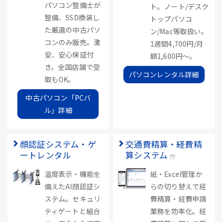
パソコン整備士が
ト。ノート/デスク
整備、SSD換装し
トップパソコ
た厳選の中古パソ
ン/Mac等取扱い。
コンのみ販売。激
1週間4,700円/月
安、安心保証付
額1,600円～。
き。全国店舗で受
パソコンレンタル詳細
取もOK。
中古パソコン「PCバ
ル」詳細
顔認証システム・ゲ
交通費精算・経費精
ートレンタル
算システム
温度表示・機能を
紙・Excel管理か
備えたAI顔認証シ
らの切り替えで経
ステム。セキュリ
費精算・経費申請
ティゲートと組合
業務を効率化。経