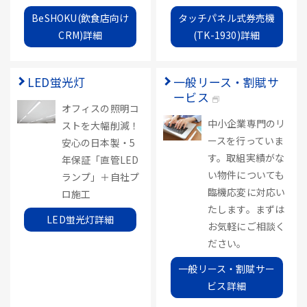
BeSHOKU(飲食店向け
タッチパネル式券売機
CRM)詳細
(TK-1930)詳細
LED蛍光灯
一般リース・割賦サ
ービス
オフィスの照明コ
中小企業専門のリ
ストを大幅削減！
ースを行っていま
安心の日本製・5
す。取組実績がな
年保証「直管LED
い物件についても
ランプ」＋自社プ
臨機応変に対応い
ロ施工
たします。まずは
LED蛍光灯詳細
お気軽にご相談く
ださい。
一般リース・割賦サー
ビス詳細