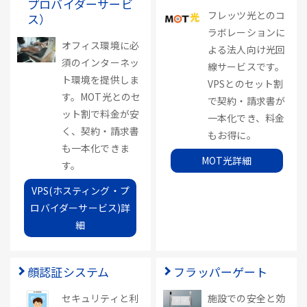
プロバイダーサービ
フレッツ光とのコ
ス）
ラボレーションに
オフィス環境に必
よる法人向け光回
須のインターネッ
線サービスです。
ト環境を提供しま
VPSとのセット割
す。MOT光とのセ
で契約・請求書が
ット割で料金が安
一本化でき、料金
く、契約・請求書
もお得に。
も一本化できま
MOT光詳細
す。
VPS(ホスティング・プ
ロバイダーサービス)詳
細
顔認証システム
フラッパーゲート
セキュリティと利
施設での安全と効