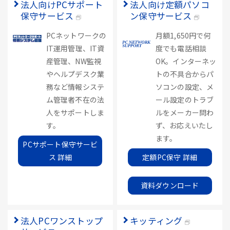
法人向けPCサポート
法人向け定額パソコ
保守サービス
ン保守サービス
PCネットワークの
月額1,650円で何
IT運用管理、IT資
度でも電話相談
産管理、NW監視
OK。インターネッ
やヘルプデスク業
トの不具合からパ
務など情報システ
ソコンの設定、メ
ム管理者不在の法
ール設定のトラブ
人をサポートしま
ルをメーカー問わ
す。
ず、お応えいたし
ます。
PCサポート保守サービ
ス 詳細
定額PC保守 詳細
資料ダウンロード
法人PCワンストップ
キッティング