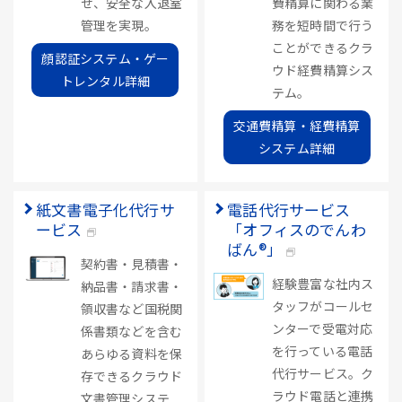
せ、安全な入退室
費精算に関わる業
管理を実現。
務を短時間で行う
ことができるクラ
顔認証システム・ゲー
ウド経費精算シス
トレンタル詳細
テム。
交通費精算・経費精算
システム詳細
紙文書電子化代行サ
電話代行サービス
ービス
「オフィスのでんわ
ばん®」
契約書・見積書・
経験豊富な社内ス
納品書・請求書・
タッフがコールセ
領収書など国税関
ンターで受電対応
係書類などを含む
を行っている電話
あらゆる資料を保
代行サービス。ク
存できるクラウド
ラウド電話と連携
文書管理システ