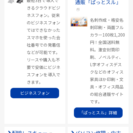
最短3日で導入で
通販「ぱっとスル」
きるクラウドビジ
ネスフォン。従来
名刺作成・格安名
のビジネスフォン
刺印刷・両面フル
ではできなかった
カラー100枚1,200
スマホを使った会
円！全国送料無
社番号での発着信
料。激安封筒印
などが可能です。
刷、ノベルティ、
リースや購入も不
L字オフィスデス
要で安価にビジネ
クなどのオフィス
スフォンを導入で
家具ほか印刷・文
きます。
具・オフィス用品
ビジネスフォン
の総合通販サイト
です。
「ぱっとスル」詳細
配線レスキュー
パソコン修理・中古