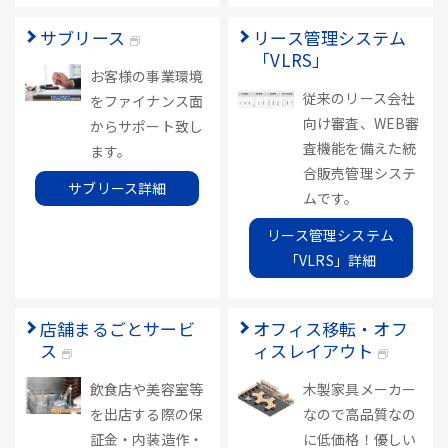
サブリース
リース管理システム
「VLRS」
お客様の事業環境
従来のリース会社
をファイナンス面
向け審査、WEB審
からサポート致し
査機能を備えた統
ます。
合販売管理システ
サブリース詳細
ムです。
リース管理システム
「VLRS」詳細
店舗まるごとサービ
オフィス移転・オフ
ス
ィスレイアウト
飲食店や美容室等
木製家具メーカー
を出店する際の保
なので高品質なの
証金・内装造作・
に低価格！優しい