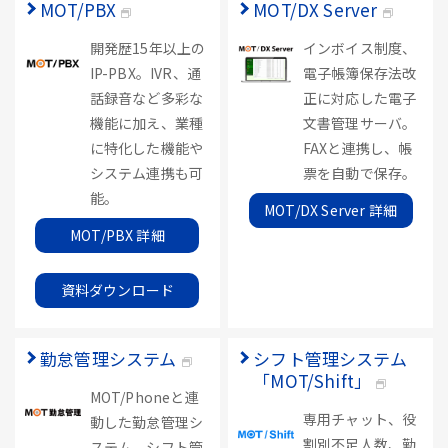
MOT/PBX
MOT/DX Server
開発歴15年以上の
インボイス制度、
IP-PBX。IVR、通
電子帳簿保存法改
話録音など多彩な
正に対応した電子
機能に加え、業種
文書管理サーバ。
に特化した機能や
FAXと連携し、帳
システム連携も可
票を自動で保存。
能。
MOT/DX Server 詳細
MOT/PBX 詳細
資料ダウンロード
勤怠管理システム
シフト管理システム
「MOT/Shift」
MOT/Phoneと連
専用チャット、役
動した勤怠管理シ
割別不足人数、勤
ステム。シフト管