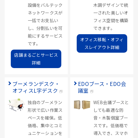
設備をバルテック
木調デザインで統
ネットワークスが
一された美しいオ
一括でお支払い
フィス空間を構築
し、分割払いを可
できます。
能にするサービス
オフィス移転・オフィ
です。
スレイアウト詳細
店舗まるごとサービス
詳細
ブーメランデスク・
EDOブース・EDO会
オフィスL字デスク
議室
独自のブーメラン
WEB会議ブースと
形状で広い作業ス
しても最適な防
ペースを確保。低
音・木製個室ブー
価格、集中とコミ
スです。低価格で
ュニケーションを
導入でき、スマホ