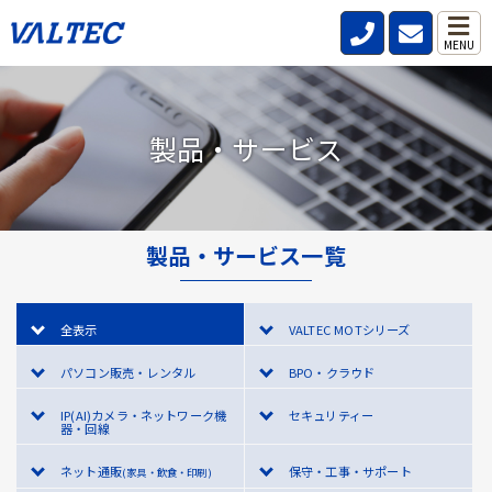
MENU
製品・サービス
製品・サービス一覧
全表示
VALTEC MOTシリーズ
パソコン販売・レンタル
BPO・クラウド
IP(AI)カメラ・ネットワーク機
セキュリティー
器・回線
ネット通販
保守・工事・サポート
(家具・飲食・印刷)