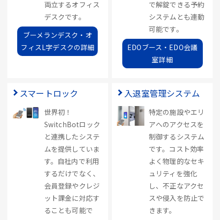
両立するオフィス
で解錠できる予約
デスクです。
システムとも連動
可能です。
ブーメランデスク・オ
フィスL字デスクの詳細
EDOブース・EDO会議
室詳細
スマートロック
入退室管理システム
世界初！
特定の施設やエリ
SwitchBotロック
アへのアクセスを
と連携したシステ
制御するシステム
ムを提供していま
です。コスト効率
す。自社内で利用
よく物理的なセキ
するだけでなく、
ュリティを強化
会員登録やクレジ
し、不正なアクセ
ット課金に対応す
スや侵入を防止で
ることも可能で
きます。