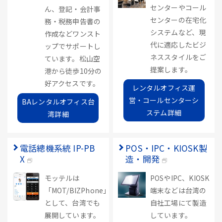
センターやコール
ん、登記・会計事
センターの在宅化
務・税務申告書の
システムなど、現
作成などワンスト
代に適応したビジ
ップでサポートし
ネススタイルをご
ています。松山空
提案します。
港から徒歩10分の
好アクセスです。
レンタルオフィス運
営・コールセンターシ
BAレンタルオフィス台
ステム詳細
湾詳細
電話總機系統 IP-PB
POS・IPC・KIOSK製
X
造・開発
モッテルは
POSやIPC、KIOSK
「MOT/BIZPhone」
端末などは台湾の
として、台湾でも
自社工場にて製造
展開しています。
しています。