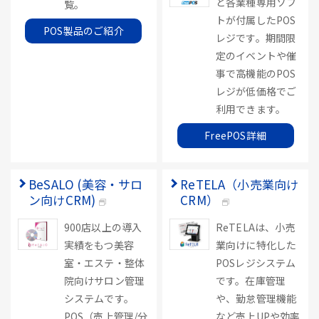
ど各業種専用ソフ
覧。
トが付属したPOS
POS製品のご紹介
レジです。期間限
定のイベントや催
事で高機能のPOS
レジが低価格でご
利用できます。
FreePOS詳細
BeSALO (美容・サロ
ReTELA（小売業向け
ン向けCRM)
CRM）
900店以上の導入
ReTELAは、小売
実績をもつ美容
業向けに特化した
室・エステ・整体
POSレジシステム
院向けサロン管理
です。在庫管理
システムです。
や、勤怠管理機能
POS（売上管理/分
など売上UPや効率