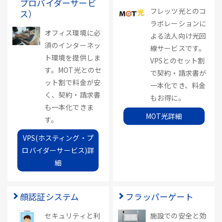
プロバイダーサービ
フレッツ光とのコ
ス）
ラボレーションに
オフィス環境に必
よる法人向け光回
須のインターネッ
線サービスです。
ト環境を提供しま
VPSとのセット割
す。MOT光とのセ
で契約・請求書が
ット割で料金が安
一本化でき、料金
く、契約・請求書
もお得に。
も一本化できま
MOT光詳細
す。
VPS(ホスティング・プ
ロバイダーサービス)詳
細
顔認証システム
フラッパーゲート
セキュリティと利
施設での安全と効