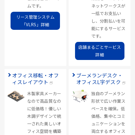
ムです。
ネットワークスが
一括でお支払い
リース管理システム
し、分割払いを可
「VLRS」詳細
能にするサービス
です。
店舗まるごとサービス
詳細
オフィス移転・オフ
ブーメランデスク・
ィスレイアウト
オフィスL字デスク
木製家具メーカー
独自のブーメラン
なので高品質なの
形状で広い作業ス
に低価格！優しい
ペースを確保。低
木調デザインで統
価格、集中とコミ
一された美しいオ
ュニケーションを
フィス空間を構築
両立するオフィス