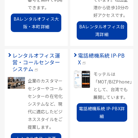
できます。
港から徒歩10分の
好アクセスです。
BAレンタルオフィス大
阪・本町詳細
BAレンタルオフィス台
湾詳細
レンタルオフィス運
電話總機系統 IP-PB
営・コールセンター
X
システム
モッテルは
企業のカスタマー
「MOT/BIZPhone」
センターやコール
として、台湾でも
センターの在宅化
展開しています。
システムなど、現
電話總機系統 IP-PBX詳
代に適応したビジ
細
ネススタイルをご
提案します。