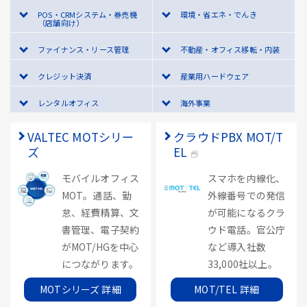
POS・CRMシステム・券売機
環境・省エネ・でんき
（店舗向け）
ファイナンス・リース管理
不動産・オフィス移転・内装
クレジット決済
産業用ハードウェア
レンタルオフィス
海外事業
VALTEC MOTシリー
クラウドPBX MOT/T
ズ
EL
モバイルオフィス
スマホを内線化、
MOT。通話、勤
外線番号での発信
怠、経費精算、文
が可能になるクラ
書管理、電子契約
ウド電話。官公庁
がMOT/HGを中心
など導入社数
につながります。
33,000社以上。
MOTシリーズ 詳細
MOT/TEL 詳細