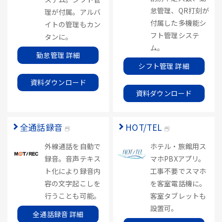
怠管理、QR打刻が
理が付属。アルバ
付属した多機能シ
イトの管理もカン
フト管理システ
タンに。
ム。
勤怠管理 詳細
シフト管理 詳細
資料ダウンロード
資料ダウンロード
全通話録音
HOT/TEL
外線通話を自動で
ホテル・旅館用ス
録音。音声テキス
マホPBXアプリ。
ト化により録音内
工事不要でスマホ
容の文字起こしを
を客室電話機に。
行うことも可能。
客室タブレットも
設置可。
全通話録音 詳細