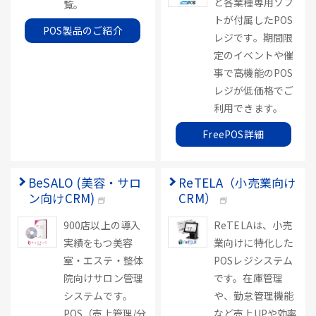
ど各業種専用ソフ
覧。
トが付属したPOS
POS製品のご紹介
レジです。期間限
定のイベントや催
事で高機能のPOS
レジが低価格でご
利用できます。
FreePOS詳細
BeSALO (美容・サロ
ReTELA（小売業向け
ン向けCRM)
CRM）
900店以上の導入
ReTELAは、小売
実績をもつ美容
業向けに特化した
室・エステ・整体
POSレジシステム
院向けサロン管理
です。在庫管理
システムです。
や、勤怠管理機能
POS（売上管理/分
など売上UPや効率