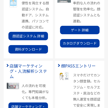
便性を両立する顔
率的な人の流れの
認証システム。自
管理を効率化。顔
動ドア、システム
認証システムとも
連携、パソコンで
連動。
の認証に対応。
ゲート 詳細
顔認証システム 詳細
カタログダウンロード
資料ダウンロード
店舗マーケティン
顔PASSエントリー
グ・人流解析システ
スマホだけでカン
ム
タン顔登録。セル
人の流れを可視
フジム・セルフエ
化。専門知識がな
ステ・民泊などの
くても本格分析。
無人運営を顔認証
で安全に実現しま
店舗マーケティング・