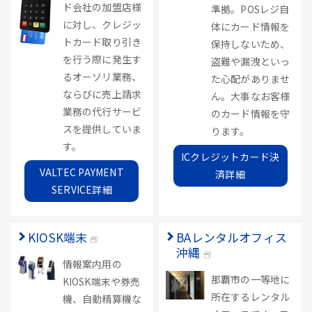
ド会社の加盟店様
準拠。POSレジ自
に対し、クレジッ
体にカード情報を
トカード取り引き
保持しないため、
を行う際に発生す
盗難や漏洩といっ
るオーソリ業務、
た心配がありませ
ならびに売上請求
ん。大事なお客様
業務の代行サービ
のカード情報を守
スを提供していま
ります。
す。
ICクレジットカード決
VALTEC PAYMENT
済詳細
SERVICE詳細
KIOSK端末
BAレンタルオフィス
沖縄
情報案内用の
那覇市の一等地に
KIOSK端末や券売
所在するレンタル
機、自動精算機な