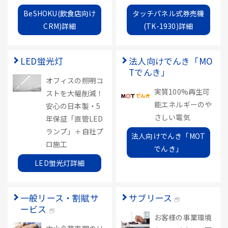
BeSHOKU(飲食店向け
タッチパネル式券売機
CRM)詳細
(TK-1930)詳細
LED蛍光灯
法人向けでんき「MO
Tでんき」
オフィスの照明コ
実質100%再生可
ストを大幅削減！
能エネルギーのや
安心の日本製・5
さしい電気
年保証「直管LED
ランプ」＋自社プ
法人向けでんき「MOT
ロ施工
でんき」
LED蛍光灯詳細
一般リース・割賦サ
サブリース
ービス
お客様の事業環境