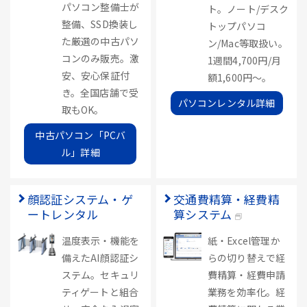
パソコン整備士が
ト。ノート/デスク
整備、SSD換装し
トップパソコ
た厳選の中古パソ
ン/Mac等取扱い。
コンのみ販売。激
1週間4,700円/月
安、安心保証付
額1,600円～。
き。全国店舗で受
パソコンレンタル詳細
取もOK。
中古パソコン「PCバ
ル」詳細
顔認証システム・ゲ
交通費精算・経費精
ートレンタル
算システム
温度表示・機能を
紙・Excel管理か
備えたAI顔認証シ
らの切り替えで経
ステム。セキュリ
費精算・経費申請
ティゲートと組合
業務を効率化。経