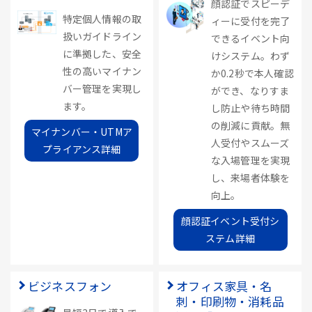
顔認証でスピーデ
特定個人情報の取
ィーに受付を完了
扱いガイドライン
できるイベント向
に準拠した、安全
けシステム。わず
性の高いマイナン
か0.2秒で本人確認
バー管理を実現し
ができ、なりすま
ます。
し防止や待ち時間
の削減に貢献。無
マイナンバー・UTMア
人受付やスムーズ
プライアンス詳細
な入場管理を実現
し、来場者体験を
向上。
顔認証イベント受付シ
ステム詳細
ビジネスフォン
オフィス家具・名
刺・印刷物・消耗品