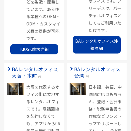
オフィスです。フ
どを製造・開発し
リーデスク、バー
ています。あらゆ
チャルオフィスと
る業種へのOEM・
してもご利用いた
ODM・カスタマイ
だけます。
ズ品の提供が可能
です。
BAレンタルオフィス沖
縄詳細
KIOSK端末詳細
BAレンタルオフィス
BAレンタルオフィス
大阪・本町
台湾
大阪を代表するオ
日本語、英語、中
フィス街に立地す
国語対応はもちろ
るレンタルオフィ
ん、登記・会計事
スです。電話回線
務・税務申告書の
を契約しなくて
作成などワンスト
も、アプリから06
ップでサポートし
番号を無料で利用
ています。松山空