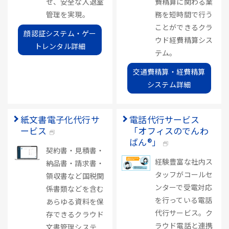
せ、安全な入退室
費精算に関わる業
管理を実現。
務を短時間で行う
ことができるクラ
顔認証システム・ゲー
ウド経費精算シス
トレンタル詳細
テム。
交通費精算・経費精算
システム詳細
紙文書電子化代行サ
電話代行サービス
ービス
「オフィスのでんわ
ばん®」
契約書・見積書・
経験豊富な社内ス
納品書・請求書・
タッフがコールセ
領収書など国税関
ンターで受電対応
係書類などを含む
を行っている電話
あらゆる資料を保
代行サービス。ク
存できるクラウド
ラウド電話と連携
文書管理システ