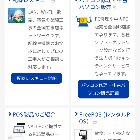
パソコン販売
LAN、Wi-Fi、電
PC修理や中古PC
話、電気の配線工
販売を全国48店舗
事の全国工事店ネ
で承ります。各種
ットワークです。
ソフト・ネットワ
配線や機器のお悩
ーク設定などを行
みに対してプロの
う法人様向けキッ
工事人がご相談に
ティングサービス
対応します。
も承っています。
配線レスキュー詳細
パソコン修理・中古パ
ソコン販売詳細
POS製品のご紹介
FreePOS (レンタルP
OS）
VALTECが提供す
飲食店・小売店な
るPOS製品の一