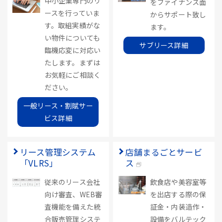
中小企業専門のリ
をファイナンス面
ースを行っていま
からサポート致し
す。取組実績がな
ます。
い物件についても
サブリース詳細
臨機応変に対応い
たします。まずは
お気軽にご相談く
ださい。
一般リース・割賦サー
ビス詳細
リース管理システム
店舗まるごとサービ
「VLRS」
ス
従来のリース会社
飲食店や美容室等
向け審査、WEB審
を出店する際の保
査機能を備えた統
証金・内装造作・
合販売管理システ
設備をバルテック