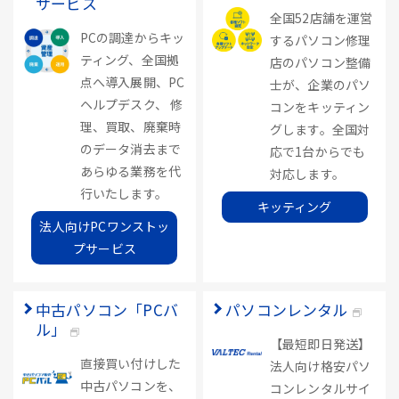
サービス
全国52店舗を運営
PCの調達からキッ
するパソコン修理
ティング、全国拠
店のパソコン整備
点へ導入展開、PC
士が、企業のパソ
ヘルプデスク、 修
コンをキッティン
理、買取、廃棄時
グします。全国対
のデータ消去まで
応で1台からでも
あらゆる業務を代
対応します。
行いたします。
キッティング
法人向けPCワンストッ
プサービス
中古パソコン「PCバ
パソコンレンタル
ル」
【最短即日発送】
直接買い付けした
法人向け格安パソ
中古パソコンを、
コンレンタルサイ