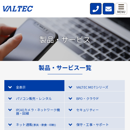
MENU
製品・サービス
製品・サービス一覧
全表示
VALTEC MOTシリーズ
パソコン販売・レンタル
BPO・クラウド
IP(AI)カメラ・ネットワーク機
セキュリティー
器・回線
ネット通販
保守・工事・サポート
(家具・飲食・印刷)