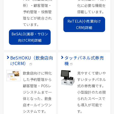
析）・顧客管理・
化に必要な機能を
予約管理・役務管
搭載しています。
理などが統合され
ReTELA(小売業向け
ています。
CRM)詳細
BeSALO(美容・サロン
向けCRM)詳細
BeSHOKU（飲食店向
タッチパネル式券売
けCRM）
機
飲食店向けに特化
見やすくて使いや
した予約管理から
すいタッチパネル
顧客管理・POSレ
式の券売機です。
ジシステムまで一
小型設計のため限
体となった、飲食
られたスペースで
店オールインワン
も導入が可能で
システムです。
す。