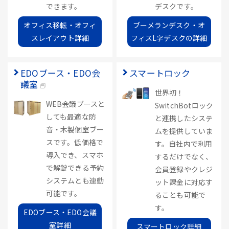
できます。
デスクです。
オフィス移転・オフィ
ブーメランデスク・オ
スレイアウト詳細
フィスL字デスクの詳細
EDOブース・EDO会
スマートロック
議室
世界初！
WEB会議ブースと
SwitchBotロック
しても最適な防
と連携したシステ
音・木製個室ブー
ムを提供していま
スです。低価格で
す。自社内で利用
導入でき、スマホ
するだけでなく、
で解錠できる予約
会員登録やクレジ
システムとも連動
ット課金に対応す
可能です。
ることも可能で
す。
EDOブース・EDO会議
室詳細
スマートロック詳細