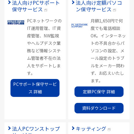
法人向けPCサポート
法人向け定額パソコ
保守サービス
ン保守サービス
PCネットワークの
月額1,650円で何
IT運用管理、IT資
度でも電話相談
産管理、NW監視
OK。インターネッ
やヘルプデスク業
トの不具合からパ
務など情報システ
ソコンの設定、メ
ム管理者不在の法
ール設定のトラブ
人をサポートしま
ルをメーカー問わ
す。
ず、お応えいたし
ます。
PCサポート保守サービ
ス 詳細
定額PC保守 詳細
資料ダウンロード
法人PCワンストップ
キッティング