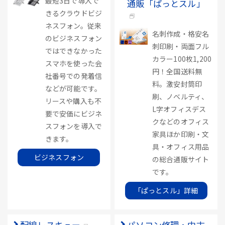
最短3日で導入で
通販「ぱっとスル」
きるクラウドビジ
ネスフォン。従来
名刺作成・格安名
のビジネスフォン
刺印刷・両面フル
ではできなかった
カラー100枚1,200
スマホを使った会
円！全国送料無
社番号での発着信
料。激安封筒印
などが可能です。
刷、ノベルティ、
リースや購入も不
L字オフィスデス
要で安価にビジネ
クなどのオフィス
スフォンを導入で
家具ほか印刷・文
きます。
具・オフィス用品
ビジネスフォン
の総合通販サイト
です。
「ぱっとスル」詳細
配線レスキュー
パソコン修理・中古