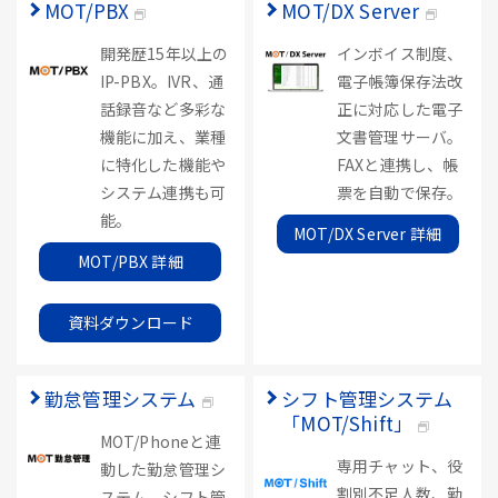
MOT/PBX
MOT/DX Server
開発歴15年以上の
インボイス制度、
IP-PBX。IVR、通
電子帳簿保存法改
話録音など多彩な
正に対応した電子
機能に加え、業種
文書管理サーバ。
に特化した機能や
FAXと連携し、帳
システム連携も可
票を自動で保存。
能。
MOT/DX Server 詳細
MOT/PBX 詳細
資料ダウンロード
勤怠管理システム
シフト管理システム
「MOT/Shift」
MOT/Phoneと連
専用チャット、役
動した勤怠管理シ
割別不足人数、勤
ステム。シフト管