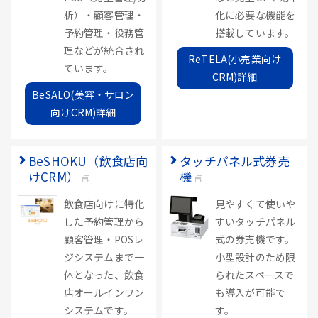
析）・顧客管理・
化に必要な機能を
予約管理・役務管
搭載しています。
理などが統合され
ReTELA(小売業向け
ています。
CRM)詳細
BeSALO(美容・サロン
向けCRM)詳細
BeSHOKU（飲食店向
タッチパネル式券売
けCRM）
機
飲食店向けに特化
見やすくて使いや
した予約管理から
すいタッチパネル
顧客管理・POSレ
式の券売機です。
ジシステムまで一
小型設計のため限
体となった、飲食
られたスペースで
店オールインワン
も導入が可能で
システムです。
す。