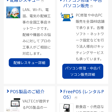
パソコン販売
LAN、Wi-Fi、電
PC修理や中古PC
話、電気の配線工
販売を全国48店舗
事の全国工事店ネ
で承ります。各種
ットワークです。
ソフト・ネットワ
配線や機器のお悩
ーク設定などを行
みに対してプロの
う法人様向けキッ
工事人がご相談に
ティングサービス
対応します。
も承っています。
配線レスキュー詳細
パソコン修理・中古パ
ソコン販売詳細
POS製品のご紹介
FreePOS (レンタルP
OS）
VALTECが提供す
飲食店・小売店な
るPOS製品の一