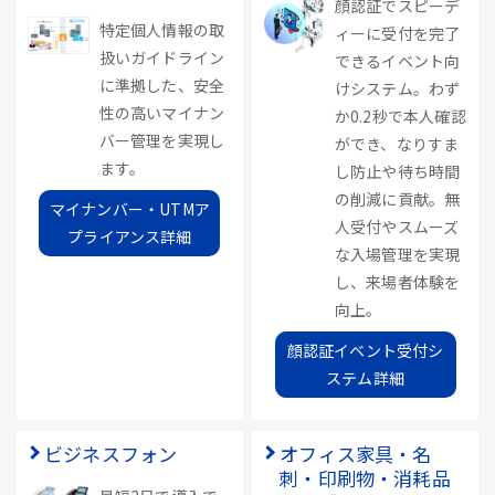
顔認証でスピーデ
特定個人情報の取
ィーに受付を完了
扱いガイドライン
できるイベント向
に準拠した、安全
けシステム。わず
性の高いマイナン
か0.2秒で本人確認
バー管理を実現し
ができ、なりすま
ます。
し防止や待ち時間
の削減に貢献。無
マイナンバー・UTMア
人受付やスムーズ
プライアンス詳細
な入場管理を実現
し、来場者体験を
向上。
顔認証イベント受付シ
ステム詳細
ビジネスフォン
オフィス家具・名
刺・印刷物・消耗品