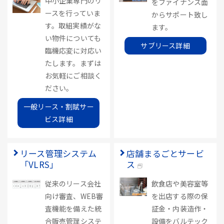
中小企業専門のリ
をファイナンス面
ースを行っていま
からサポート致し
す。取組実績がな
ます。
い物件についても
サブリース詳細
臨機応変に対応い
たします。まずは
お気軽にご相談く
ださい。
一般リース・割賦サー
ビス詳細
リース管理システム
店舗まるごとサービ
「VLRS」
ス
従来のリース会社
飲食店や美容室等
向け審査、WEB審
を出店する際の保
査機能を備えた統
証金・内装造作・
合販売管理システ
設備をバルテック