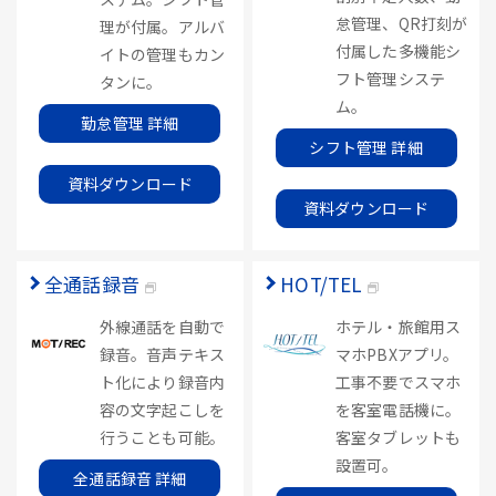
怠管理、QR打刻が
理が付属。アルバ
付属した多機能シ
イトの管理もカン
フト管理システ
タンに。
ム。
勤怠管理 詳細
シフト管理 詳細
資料ダウンロード
資料ダウンロード
全通話録音
HOT/TEL
外線通話を自動で
ホテル・旅館用ス
録音。音声テキス
マホPBXアプリ。
ト化により録音内
工事不要でスマホ
容の文字起こしを
を客室電話機に。
行うことも可能。
客室タブレットも
設置可。
全通話録音 詳細