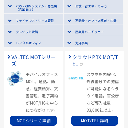
POS・CRMシステム・券売機
環境・省エネ・でんき
（店舗向け）
ファイナンス・リース管理
不動産・オフィス移転・内装
クレジット決済
産業用ハードウェア
レンタルオフィス
海外事業
VALTEC MOTシリー
クラウドPBX MOT/T
ズ
EL
モバイルオフィス
スマホを内線化、
MOT。通話、勤
外線番号での発信
怠、経費精算、文
が可能になるクラ
書管理、電子契約
ウド電話。官公庁
がMOT/HGを中心
など導入社数
につながります。
33,000社以上。
MOTシリーズ 詳細
MOT/TEL 詳細