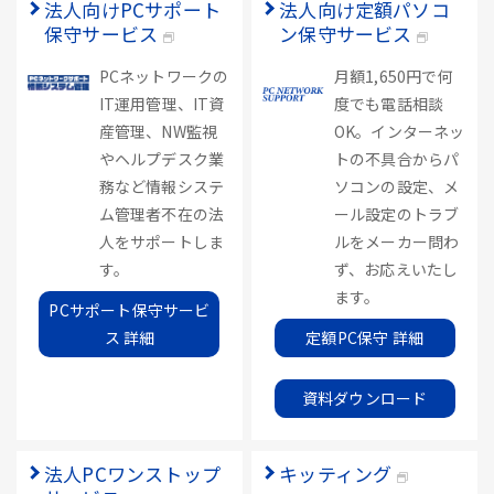
法人向けPCサポート
法人向け定額パソコ
保守サービス
ン保守サービス
PCネットワークの
月額1,650円で何
IT運用管理、IT資
度でも電話相談
産管理、NW監視
OK。インターネッ
やヘルプデスク業
トの不具合からパ
務など情報システ
ソコンの設定、メ
ム管理者不在の法
ール設定のトラブ
人をサポートしま
ルをメーカー問わ
す。
ず、お応えいたし
ます。
PCサポート保守サービ
ス 詳細
定額PC保守 詳細
資料ダウンロード
法人PCワンストップ
キッティング