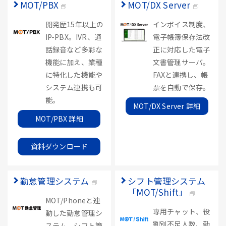
MOT/PBX
MOT/DX Server
開発歴15年以上の
インボイス制度、
IP-PBX。IVR、通
電子帳簿保存法改
話録音など多彩な
正に対応した電子
機能に加え、業種
文書管理サーバ。
に特化した機能や
FAXと連携し、帳
システム連携も可
票を自動で保存。
能。
MOT/DX Server 詳細
MOT/PBX 詳細
資料ダウンロード
勤怠管理システム
シフト管理システム
「MOT/Shift」
MOT/Phoneと連
専用チャット、役
動した勤怠管理シ
割別不足人数、勤
ステム。シフト管