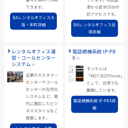
できます。
港から徒歩10分の
好アクセスです。
BAレンタルオフィス大
阪・本町詳細
BAレンタルオフィス台
湾詳細
レンタルオフィス運
電話總機系統 IP-PB
営・コールセンター
X
システム
モッテルは
企業のカスタマー
「MOT/BIZPhone」
センターやコール
として、台湾でも
センターの在宅化
展開しています。
システムなど、現
電話總機系統 IP-PBX詳
代に適応したビジ
細
ネススタイルをご
提案します。