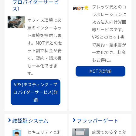
プロバイダーサービ
フレッツ光とのコ
ス）
ラボレーションに
オフィス環境に必
よる法人向け光回
須のインターネッ
線サービスです。
ト環境を提供しま
VPSとのセット割
す。MOT光とのセ
で契約・請求書が
ット割で料金が安
一本化でき、料金
く、契約・請求書
もお得に。
も一本化できま
MOT光詳細
す。
VPS(ホスティング・プ
ロバイダーサービス)詳
細
顔認証システム
フラッパーゲート
セキュリティと利
施設での安全と効