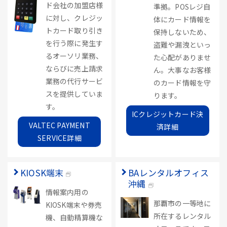
ド会社の加盟店様
準拠。POSレジ自
に対し、クレジッ
体にカード情報を
トカード取り引き
保持しないため、
を行う際に発生す
盗難や漏洩といっ
るオーソリ業務、
た心配がありませ
ならびに売上請求
ん。大事なお客様
業務の代行サービ
のカード情報を守
スを提供していま
ります。
す。
ICクレジットカード決
VALTEC PAYMENT
済詳細
SERVICE詳細
KIOSK端末
BAレンタルオフィス
沖縄
情報案内用の
那覇市の一等地に
KIOSK端末や券売
所在するレンタル
機、自動精算機な