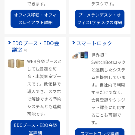
できます。
デスクです。
オフィス移転・オフィ
ブーメランデスク・オ
スレイアウト詳細
フィスL字デスクの詳細
EDOブース・EDO会
スマートロック
議室
世界初！
WEB会議ブースと
SwitchBotロック
しても最適な防
と連携したシステ
音・木製個室ブー
ムを提供していま
スです。低価格で
す。自社内で利用
導入でき、スマホ
するだけでなく、
で解錠できる予約
会員登録やクレジ
システムとも連動
ット課金に対応す
可能です。
ることも可能で
す。
EDOブース・EDO会議
室詳細
スマートロック詳細