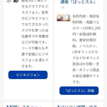
最短3日で導入で
通販「ぱっとスル」
きるクラウドビジ
ネスフォン。従来
名刺作成・格安名
のビジネスフォン
刺印刷・両面フル
ではできなかった
カラー100枚1,200
スマホを使った会
円！全国送料無
社番号での発着信
料。激安封筒印
などが可能です。
刷、ノベルティ、
リースや購入も不
L字オフィスデス
要で安価にビジネ
クなどのオフィス
スフォンを導入で
家具ほか印刷・文
きます。
具・オフィス用品
ビジネスフォン
の総合通販サイト
です。
「ぱっとスル」詳細
配線レスキュー
パソコン修理・中古