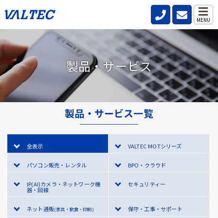
MENU
製品・サービス
製品・サービス一覧
全表示
VALTEC MOTシリーズ
パソコン販売・レンタル
BPO・クラウド
IP(AI)カメラ・ネットワーク機
セキュリティー
器・回線
ネット通販
保守・工事・サポート
(家具・飲食・印刷)