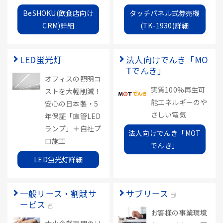
BeSHOKU(飲食店向け
タッチパネル式券売機
CRM)詳細
(TK-1930)詳細
LED蛍光灯
法人向けでんき「MO
Tでんき」
オフィスの照明コ
実質100%再生可
ストを大幅削減！
能エネルギーのや
安心の日本製・5
さしい電気
年保証「直管LED
ランプ」＋自社プ
法人向けでんき「MOT
ロ施工
でんき」
LED蛍光灯詳細
一般リース・割賦サ
サブリース
ービス
お客様の事業環境