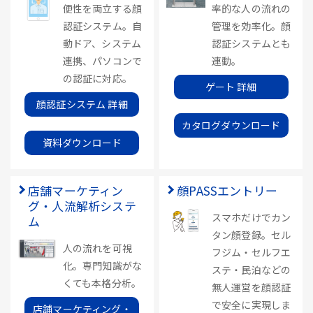
便性を両立する顔
率的な人の流れの
認証システム。自
管理を効率化。顔
動ドア、システム
認証システムとも
連携、パソコンで
連動。
の認証に対応。
ゲート 詳細
顔認証システム 詳細
カタログダウンロード
資料ダウンロード
店舗マーケティン
顔PASSエントリー
グ・人流解析システ
スマホだけでカン
ム
タン顔登録。セル
人の流れを可視
フジム・セルフエ
化。専門知識がな
ステ・民泊などの
くても本格分析。
無人運営を顔認証
で安全に実現しま
店舗マーケティング・