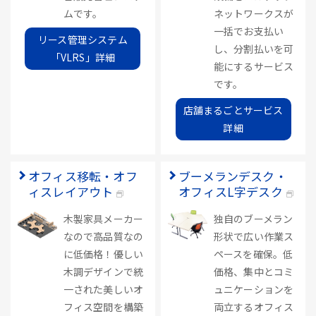
ムです。
ネットワークスが
一括でお支払い
リース管理システム
し、分割払いを可
「VLRS」詳細
能にするサービス
です。
店舗まるごとサービス
詳細
オフィス移転・オフ
ブーメランデスク・
ィスレイアウト
オフィスL字デスク
木製家具メーカー
独自のブーメラン
なので高品質なの
形状で広い作業ス
に低価格！優しい
ペースを確保。低
木調デザインで統
価格、集中とコミ
一された美しいオ
ュニケーションを
フィス空間を構築
両立するオフィス