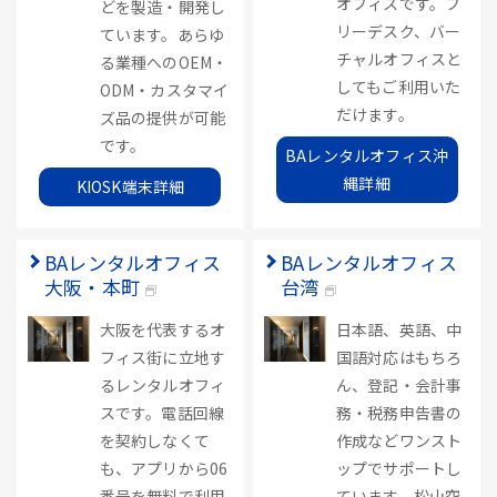
オフィスです。フ
どを製造・開発し
リーデスク、バー
ています。あらゆ
チャルオフィスと
る業種へのOEM・
してもご利用いた
ODM・カスタマイ
だけます。
ズ品の提供が可能
です。
BAレンタルオフィス沖
縄詳細
KIOSK端末詳細
BAレンタルオフィス
BAレンタルオフィス
大阪・本町
台湾
大阪を代表するオ
日本語、英語、中
フィス街に立地す
国語対応はもちろ
るレンタルオフィ
ん、登記・会計事
スです。電話回線
務・税務申告書の
を契約しなくて
作成などワンスト
も、アプリから06
ップでサポートし
番号を無料で利用
ています。松山空