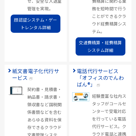
せ、安全な入退室
費精算に関わる業
管理を実現。
務を短時間で行う
ことができるクラ
顔認証システム・ゲー
ウド経費精算シス
トレンタル詳細
テム。
交通費精算・経費精算
システム詳細
紙文書電子化代行サ
電話代行サービス
ービス
「オフィスのでんわ
ばん®」
契約書・見積書・
経験豊富な社内ス
納品書・請求書・
タッフがコールセ
領収書など国税関
ンターで受電対応
係書類などを含む
を行っている電話
あらゆる資料を保
代行サービス。ク
存できるクラウド
ラウド電話と連携
文書管理システ