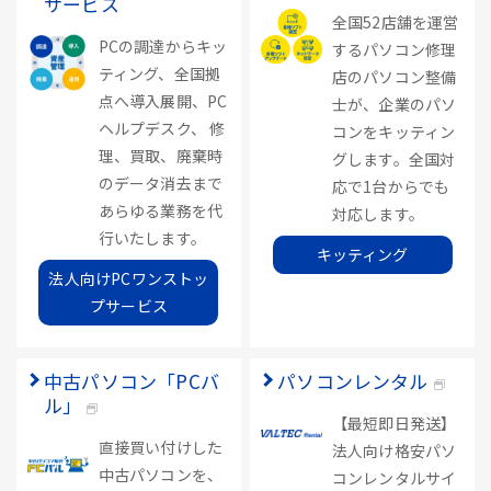
サービス
全国52店舗を運営
PCの調達からキッ
するパソコン修理
ティング、全国拠
店のパソコン整備
点へ導入展開、PC
士が、企業のパソ
ヘルプデスク、 修
コンをキッティン
理、買取、廃棄時
グします。全国対
のデータ消去まで
応で1台からでも
あらゆる業務を代
対応します。
行いたします。
キッティング
法人向けPCワンストッ
プサービス
中古パソコン「PCバ
パソコンレンタル
ル」
【最短即日発送】
直接買い付けした
法人向け格安パソ
中古パソコンを、
コンレンタルサイ