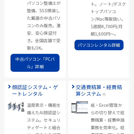
パソコン整備士が
ト。ノート/デスク
整備、SSD換装し
トップパソコ
た厳選の中古パソ
ン/Mac等取扱い。
コンのみ販売。激
1週間4,700円/月
安、安心保証付
額1,600円～。
き。全国店舗で受
パソコンレンタル詳細
取もOK。
中古パソコン「PCバ
ル」詳細
顔認証システム・ゲ
交通費精算・経費精
ートレンタル
算システム
温度表示・機能を
紙・Excel管理か
備えたAI顔認証シ
らの切り替えで経
ステム。セキュリ
費精算・経費申請
ティゲートと組合
業務を効率化。経