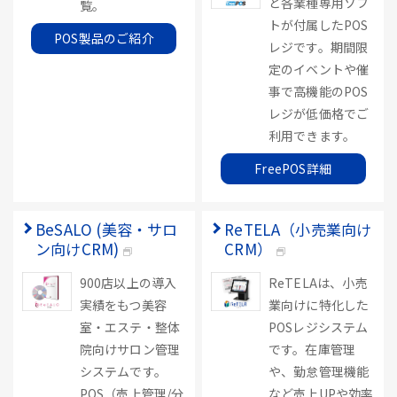
ど各業種専用ソフ
覧。
トが付属したPOS
POS製品のご紹介
レジです。期間限
定のイベントや催
事で高機能のPOS
レジが低価格でご
利用できます。
FreePOS詳細
BeSALO (美容・サロ
ReTELA（小売業向け
ン向けCRM)
CRM）
900店以上の導入
ReTELAは、小売
実績をもつ美容
業向けに特化した
室・エステ・整体
POSレジシステム
院向けサロン管理
です。在庫管理
システムです。
や、勤怠管理機能
POS（売上管理/分
など売上UPや効率