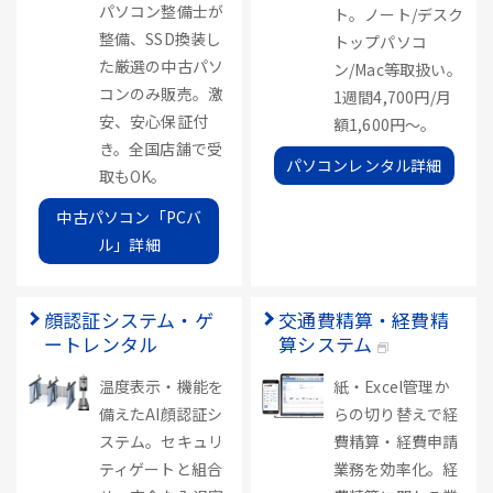
パソコン整備士が
ト。ノート/デスク
整備、SSD換装し
トップパソコ
た厳選の中古パソ
ン/Mac等取扱い。
コンのみ販売。激
1週間4,700円/月
安、安心保証付
額1,600円～。
き。全国店舗で受
パソコンレンタル詳細
取もOK。
中古パソコン「PCバ
ル」詳細
顔認証システム・ゲ
交通費精算・経費精
ートレンタル
算システム
温度表示・機能を
紙・Excel管理か
備えたAI顔認証シ
らの切り替えで経
ステム。セキュリ
費精算・経費申請
ティゲートと組合
業務を効率化。経