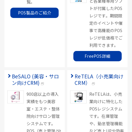
ど各業種専用ソフ
覧。
トが付属したPOS
POS製品のご紹介
レジです。期間限
定のイベントや催
事で高機能のPOS
レジが低価格でご
利用できます。
FreePOS詳細
BeSALO (美容・サロ
ReTELA（小売業向け
ン向けCRM)
CRM）
900店以上の導入
ReTELAは、小売
実績をもつ美容
業向けに特化した
室・エステ・整体
POSレジシステム
院向けサロン管理
です。在庫管理
システムです。
や、勤怠管理機能
POS（売上管理/分
など売上UPや効率