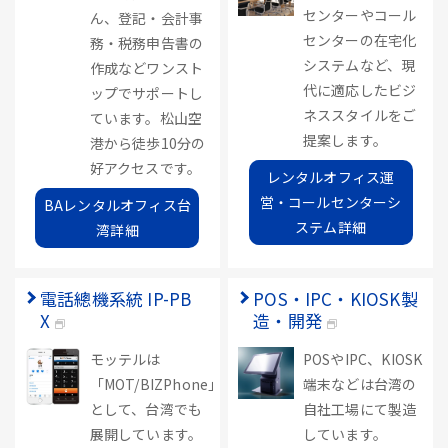
センターやコール
ん、登記・会計事
センターの在宅化
務・税務申告書の
システムなど、現
作成などワンスト
代に適応したビジ
ップでサポートし
ネススタイルをご
ています。松山空
提案します。
港から徒歩10分の
好アクセスです。
レンタルオフィス運
営・コールセンターシ
BAレンタルオフィス台
ステム詳細
湾詳細
電話總機系統 IP-PB
POS・IPC・KIOSK製
X
造・開発
モッテルは
POSやIPC、KIOSK
「MOT/BIZPhone」
端末などは台湾の
として、台湾でも
自社工場にて製造
展開しています。
しています。