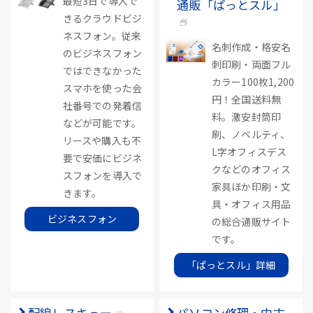
最短3日で導入で
通販「ぱっとスル」
きるクラウドビジ
ネスフォン。従来
名刺作成・格安名
のビジネスフォン
刺印刷・両面フル
ではできなかった
カラー100枚1,200
スマホを使った会
円！全国送料無
社番号での発着信
料。激安封筒印
などが可能です。
刷、ノベルティ、
リースや購入も不
L字オフィスデス
要で安価にビジネ
クなどのオフィス
スフォンを導入で
家具ほか印刷・文
きます。
具・オフィス用品
ビジネスフォン
の総合通販サイト
です。
「ぱっとスル」詳細
配線レスキュー
パソコン修理・中古