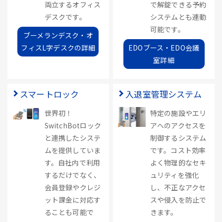
両立するオフィス
で解錠できる予約
デスクです。
システムとも連動
可能です。
ブーメランデスク・オ
フィスL字デスクの詳細
EDOブース・EDO会議
室詳細
スマートロック
入退室管理システム
世界初！
特定の施設やエリ
SwitchBotロック
アへのアクセスを
と連携したシステ
制御するシステム
ムを提供していま
です。コスト効率
す。自社内で利用
よく物理的なセキ
するだけでなく、
ュリティを強化
会員登録やクレジ
し、不正なアクセ
ット課金に対応す
スや侵入を防止で
ることも可能で
きます。