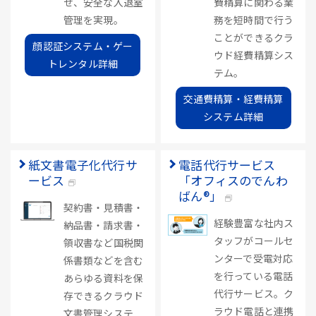
せ、安全な入退室
費精算に関わる業
管理を実現。
務を短時間で行う
ことができるクラ
顔認証システム・ゲー
ウド経費精算シス
トレンタル詳細
テム。
交通費精算・経費精算
システム詳細
紙文書電子化代行サ
電話代行サービス
ービス
「オフィスのでんわ
ばん®」
契約書・見積書・
経験豊富な社内ス
納品書・請求書・
タッフがコールセ
領収書など国税関
ンターで受電対応
係書類などを含む
を行っている電話
あらゆる資料を保
代行サービス。ク
存できるクラウド
ラウド電話と連携
文書管理システ