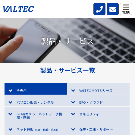
MENU
製品・サービス
製品・サービス一覧
全表示
VALTEC MOTシリーズ
パソコン販売・レンタル
BPO・クラウド
IP(AI)カメラ・ネットワーク機
セキュリティー
器・回線
ネット通販
保守・工事・サポート
(家具・飲食・印刷)