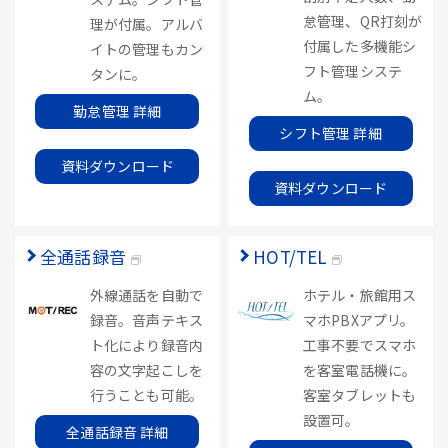
怠管理、QR打刻が
理が付属。アルバ
付属した多機能シ
イトの管理もカン
フト管理システ
タンに。
ム。
勤怠管理 詳細
シフト管理 詳細
資料ダウンロード
資料ダウンロード
全通話録音
HOT/TEL
外線通話を自動で
ホテル・旅館用ス
録音。音声テキス
マホPBXアプリ。
ト化により録音内
工事不要でスマホ
容の文字起こしを
を客室電話機に。
行うことも可能。
客室タブレットも
設置可。
全通話録音 詳細