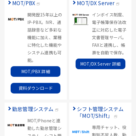
MOT/PBX
MOT/DX Server
開発歴15年以上の
インボイス制度、
IP-PBX。IVR、通
電子帳簿保存法改
話録音など多彩な
正に対応した電子
機能に加え、業種
文書管理サーバ。
に特化した機能や
FAXと連携し、帳
システム連携も可
票を自動で保存。
能。
MOT/DX Server 詳細
MOT/PBX 詳細
資料ダウンロード
勤怠管理システム
シフト管理システム
「MOT/Shift」
MOT/Phoneと連
専用チャット、役
動した勤怠管理シ
割別不足人数、勤
ステム。シフト管