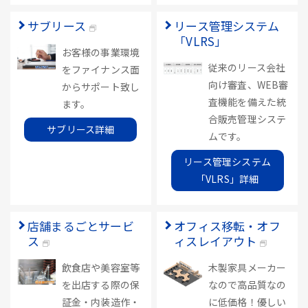
サブリース
リース管理システム
「VLRS」
お客様の事業環境
従来のリース会社
をファイナンス面
向け審査、WEB審
からサポート致し
査機能を備えた統
ます。
合販売管理システ
サブリース詳細
ムです。
リース管理システム
「VLRS」詳細
店舗まるごとサービ
オフィス移転・オフ
ス
ィスレイアウト
飲食店や美容室等
木製家具メーカー
を出店する際の保
なので高品質なの
証金・内装造作・
に低価格！優しい