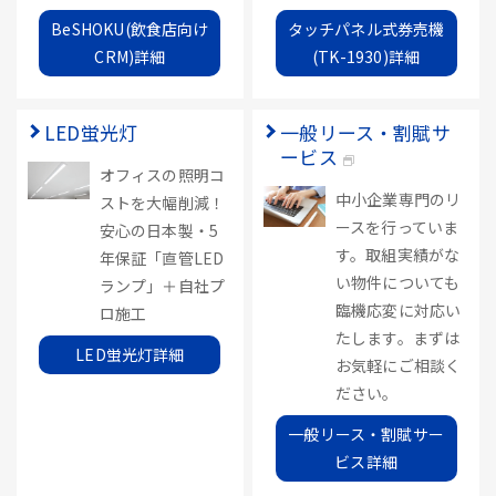
BeSHOKU(飲食店向け
タッチパネル式券売機
CRM)詳細
(TK-1930)詳細
LED蛍光灯
一般リース・割賦サ
ービス
オフィスの照明コ
中小企業専門のリ
ストを大幅削減！
ースを行っていま
安心の日本製・5
す。取組実績がな
年保証「直管LED
い物件についても
ランプ」＋自社プ
臨機応変に対応い
ロ施工
たします。まずは
LED蛍光灯詳細
お気軽にご相談く
ださい。
一般リース・割賦サー
ビス詳細