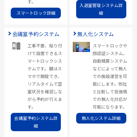
す。
入退室管理システム詳
スマートロック詳細
細
会議室予約システム
無人化システム
工事不要、貼り付
スマートロックや
けて設置できるス
顔認証システム、
マートロックシス
自動精算システム
テムです。鍵はス
などによって無人
マホで開錠でき、
での施設運営を可
リアルタイムで空
能にします。他社
室状況を確認しな
と比較して低価格
がら予約が行えま
での無人化対応が
す。
可能になります。
会議室予約システム詳
無人化システム詳細
細