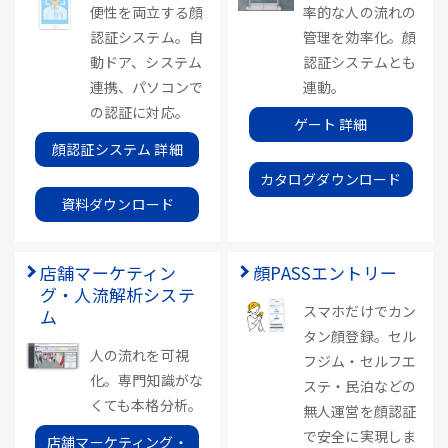
便性を両立する顔
率的な人の流れの
認証システム。自
管理を効率化。顔
動ドア、システム
認証システムとも
連携、パソコンで
連動。
の認証に対応。
ゲート 詳細
顔認証システム 詳細
カタログダウンロード
資料ダウンロード
店舗マーケティン
顔PASSエントリー
グ・人流解析システ
スマホだけでカン
ム
タン顔登録。セル
人の流れを可視
フジム・セルフエ
化。専門知識がな
ステ・民泊などの
くても本格分析。
無人運営を顔認証
で安全に実現しま
店舗マーケティング・