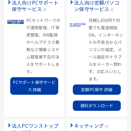
法人向けPCサポート
法人向け定額パソコ
保守サービス
ン保守サービス
PCネットワークの
月額1,650円で何
IT運用管理、IT資
度でも電話相談
産管理、NW監視
OK。インターネッ
やヘルプデスク業
トの不具合からパ
務など情報システ
ソコンの設定、メ
ム管理者不在の法
ール設定のトラブ
人をサポートしま
ルをメーカー問わ
す。
ず、お応えいたし
ます。
PCサポート保守サービ
ス 詳細
定額PC保守 詳細
資料ダウンロード
法人PCワンストップ
キッティング