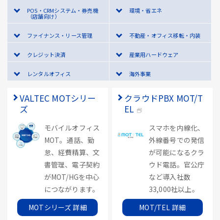
POS・CRMシステム・券売機
環境・省エネ
（店舗向け）
ファイナンス・リース管理
不動産・オフィス移転・内装
クレジット決済
産業用ハードウェア
レンタルオフィス
海外事業
VALTEC MOTシリー
クラウドPBX MOT/T
ズ
EL
モバイルオフィス
スマホを内線化、
MOT。通話、勤
外線番号での発信
怠、経費精算、文
が可能になるクラ
書管理、電子契約
ウド電話。官公庁
がMOT/HGを中心
など導入社数
につながります。
33,000社以上。
MOTシリーズ 詳細
MOT/TEL 詳細