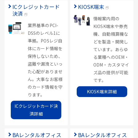
ICクレジットカード
KIOSK端末
決済
情報案内用の
業界基準のPCI-
KIOSK端末や券売
DSSのレベル1に
機、自動精算機な
準拠。POSレジ自
どを製造・開発し
体にカード情報を
ています。あらゆ
保持しないため、
る業種へのOEM・
盗難や漏洩といっ
ODM・カスタマイ
た心配がありませ
ズ品の提供が可能
ん。大事なお客様
です。
のカード情報を守
KIOSK端末詳細
ります。
ICクレジットカード決
済詳細
BAレンタルオフィス
BAレンタルオフィス