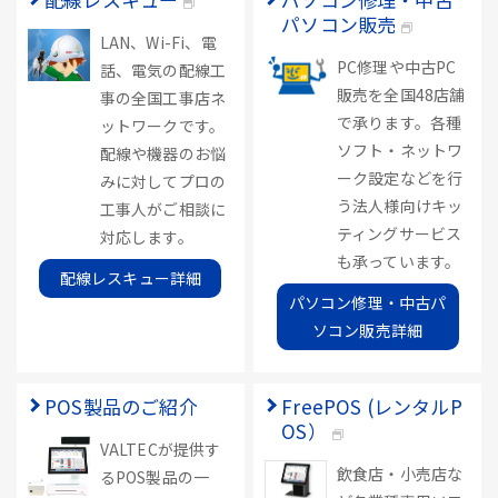
パソコン販売
LAN、Wi-Fi、電
PC修理や中古PC
話、電気の配線工
販売を全国48店舗
事の全国工事店ネ
で承ります。各種
ットワークです。
ソフト・ネットワ
配線や機器のお悩
ーク設定などを行
みに対してプロの
う法人様向けキッ
工事人がご相談に
ティングサービス
対応します。
も承っています。
配線レスキュー詳細
パソコン修理・中古パ
ソコン販売詳細
POS製品のご紹介
FreePOS (レンタルP
OS）
VALTECが提供す
飲食店・小売店な
るPOS製品の一