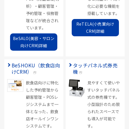
析）・顧客管理・
化に必要な機能を
予約管理・役務管
搭載しています。
理などが統合され
ReTELA(小売業向け
ています。
CRM)詳細
BeSALO(美容・サロン
向けCRM)詳細
BeSHOKU（飲食店向
タッチパネル式券売
けCRM）
機
飲食店向けに特化
見やすくて使いや
した予約管理から
すいタッチパネル
顧客管理・POSレ
式の券売機です。
ジシステムまで一
小型設計のため限
体となった、飲食
られたスペースで
店オールインワン
も導入が可能で
システムです。
す。