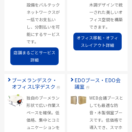
設備をバルテック
木調デザインで統
ネットワークスが
一された美しいオ
一括でお支払い
フィス空間を構築
し、分割払いを可
できます。
能にするサービス
オフィス移転・オフィ
です。
スレイアウト詳細
店舗まるごとサービス
詳細
ブーメランデスク・
EDOブース・EDO会
オフィスL字デスク
議室
独自のブーメラン
WEB会議ブースと
形状で広い作業ス
しても最適な防
ペースを確保。低
音・木製個室ブー
価格、集中とコミ
スです。低価格で
ュニケーションを
導入でき、スマホ