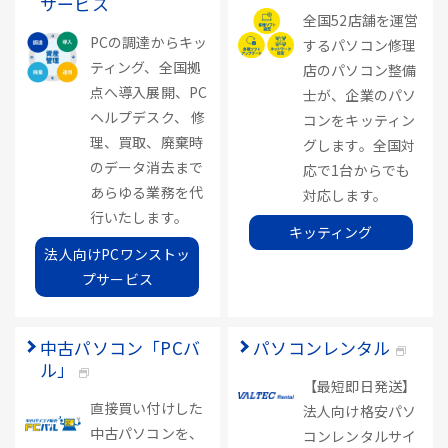
サービス
全国52店舗を運営
PCの調達からキッ
するパソコン修理
ティング、全国拠
店のパソコン整備
点へ導入展開、PC
士が、企業のパソ
ヘルプデスク、 修
コンをキッティン
理、買取、廃棄時
グします。全国対
のデータ消去まで
応で1台からでも
あらゆる業務を代
対応します。
行いたします。
キッティング
法人向けPCワンストッ
プサービス
中古パソコン「PCバ
パソコンレンタル
ル」
【最短即日発送】
直接買い付けした
法人向け格安パソ
中古パソコンを、
コンレンタルサイ