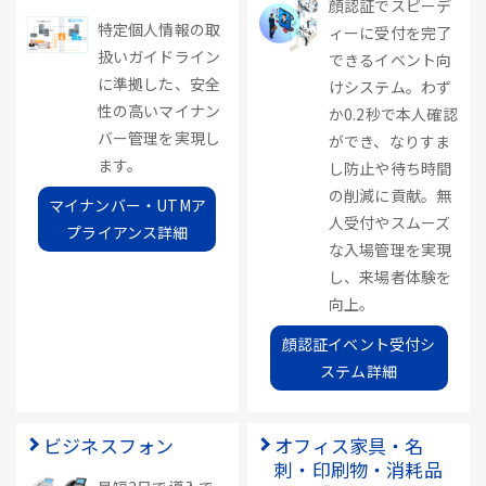
顔認証でスピーデ
特定個人情報の取
ィーに受付を完了
扱いガイドライン
できるイベント向
に準拠した、安全
けシステム。わず
性の高いマイナン
か0.2秒で本人確認
バー管理を実現し
ができ、なりすま
ます。
し防止や待ち時間
の削減に貢献。無
マイナンバー・UTMア
人受付やスムーズ
プライアンス詳細
な入場管理を実現
し、来場者体験を
向上。
顔認証イベント受付シ
ステム詳細
ビジネスフォン
オフィス家具・名
刺・印刷物・消耗品