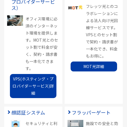
プロバイダーサービ
フレッツ光とのコ
ス）
ラボレーションに
オフィス環境に必
よる法人向け光回
須のインターネッ
線サービスです。
ト環境を提供しま
VPSとのセット割
す。MOT光とのセ
で契約・請求書が
ット割で料金が安
一本化でき、料金
く、契約・請求書
もお得に。
も一本化できま
MOT光詳細
す。
VPS(ホスティング・プ
ロバイダーサービス)詳
細
顔認証システム
フラッパーゲート
セキュリティと利
施設での安全と効