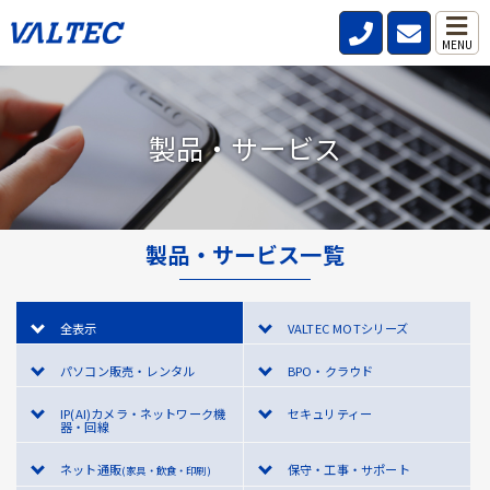
MENU
製品・サービス
製品・サービス一覧
全表示
VALTEC MOTシリーズ
パソコン販売・レンタル
BPO・クラウド
IP(AI)カメラ・ネットワーク機
セキュリティー
器・回線
ネット通販
保守・工事・サポート
(家具・飲食・印刷)