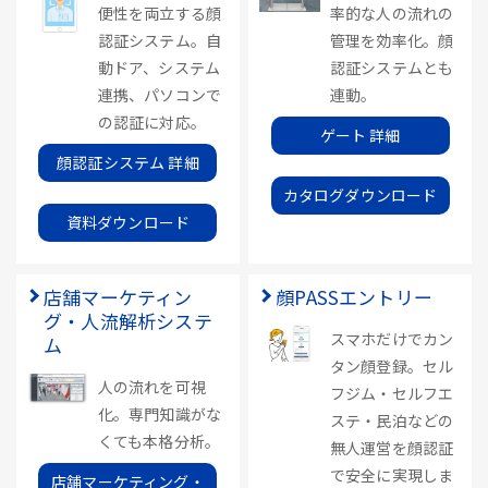
便性を両立する顔
率的な人の流れの
認証システム。自
管理を効率化。顔
動ドア、システム
認証システムとも
連携、パソコンで
連動。
の認証に対応。
ゲート 詳細
顔認証システム 詳細
カタログダウンロード
資料ダウンロード
店舗マーケティン
顔PASSエントリー
グ・人流解析システ
スマホだけでカン
ム
タン顔登録。セル
人の流れを可視
フジム・セルフエ
化。専門知識がな
ステ・民泊などの
くても本格分析。
無人運営を顔認証
で安全に実現しま
店舗マーケティング・