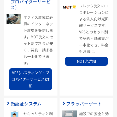
プロバイダーサービ
フレッツ光とのコ
ス）
ラボレーションに
オフィス環境に必
よる法人向け光回
須のインターネッ
線サービスです。
ト環境を提供しま
VPSとのセット割
す。MOT光とのセ
で契約・請求書が
ット割で料金が安
一本化でき、料金
く、契約・請求書
もお得に。
も一本化できま
MOT光詳細
す。
VPS(ホスティング・プ
ロバイダーサービス)詳
細
顔認証システム
フラッパーゲート
セキュリティと利
施設での安全と効