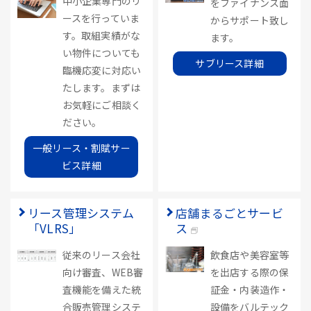
中小企業専門のリ
をファイナンス面
ースを行っていま
からサポート致し
す。取組実績がな
ます。
い物件についても
サブリース詳細
臨機応変に対応い
たします。まずは
お気軽にご相談く
ださい。
一般リース・割賦サー
ビス詳細
リース管理システム
店舗まるごとサービ
「VLRS」
ス
従来のリース会社
飲食店や美容室等
向け審査、WEB審
を出店する際の保
査機能を備えた統
証金・内装造作・
合販売管理システ
設備をバルテック