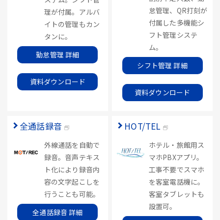
怠管理、QR打刻が
理が付属。アルバ
付属した多機能シ
イトの管理もカン
フト管理システ
タンに。
ム。
勤怠管理 詳細
シフト管理 詳細
資料ダウンロード
資料ダウンロード
全通話録音
HOT/TEL
外線通話を自動で
ホテル・旅館用ス
録音。音声テキス
マホPBXアプリ。
ト化により録音内
工事不要でスマホ
容の文字起こしを
を客室電話機に。
行うことも可能。
客室タブレットも
設置可。
全通話録音 詳細