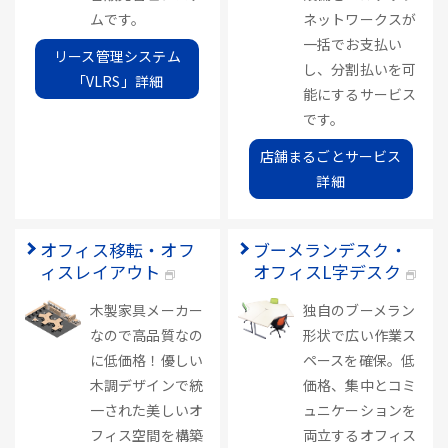
ムです。
ネットワークスが
一括でお支払い
リース管理システム
し、分割払いを可
「VLRS」詳細
能にするサービス
です。
店舗まるごとサービス
詳細
オフィス移転・オフ
ブーメランデスク・
ィスレイアウト
オフィスL字デスク
木製家具メーカー
独自のブーメラン
なので高品質なの
形状で広い作業ス
に低価格！優しい
ペースを確保。低
木調デザインで統
価格、集中とコミ
一された美しいオ
ュニケーションを
フィス空間を構築
両立するオフィス