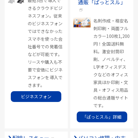
最短3日で導入で
通販「ぱっとスル」
きるクラウドビジ
ネスフォン。従来
名刺作成・格安名
のビジネスフォン
刺印刷・両面フル
ではできなかった
カラー100枚1,200
スマホを使った会
円！全国送料無
社番号での発着信
料。激安封筒印
などが可能です。
刷、ノベルティ、
リースや購入も不
L字オフィスデス
要で安価にビジネ
クなどのオフィス
スフォンを導入で
家具ほか印刷・文
きます。
具・オフィス用品
ビジネスフォン
の総合通販サイト
です。
「ぱっとスル」詳細
配線レスキュー
パソコン修理・中古