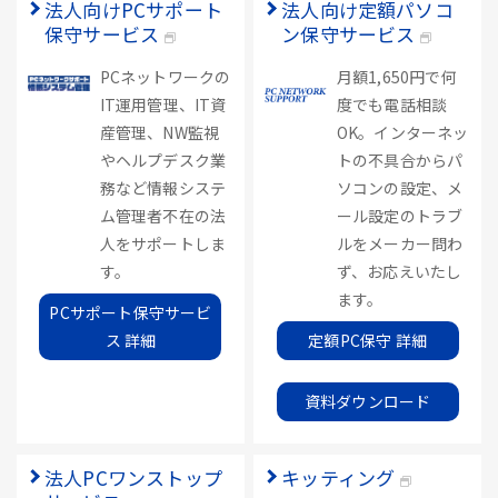
法人向けPCサポート
法人向け定額パソコ
保守サービス
ン保守サービス
PCネットワークの
月額1,650円で何
IT運用管理、IT資
度でも電話相談
産管理、NW監視
OK。インターネッ
やヘルプデスク業
トの不具合からパ
務など情報システ
ソコンの設定、メ
ム管理者不在の法
ール設定のトラブ
人をサポートしま
ルをメーカー問わ
す。
ず、お応えいたし
ます。
PCサポート保守サービ
ス 詳細
定額PC保守 詳細
資料ダウンロード
法人PCワンストップ
キッティング