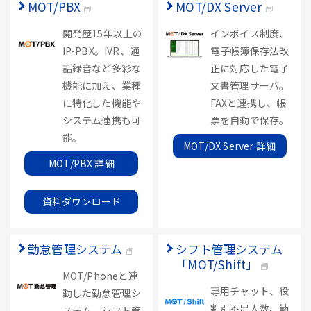
MOT/PBX
MOT/DX Server
開発歴15年以上の
インボイス制度、
IP-PBX。IVR、通
電子帳簿保存法改
話録音など多彩な
正に対応した電子
機能に加え、業種
文書管理サーバ。
に特化した機能や
FAXと連携し、帳
システム連携も可
票を自動で保存。
能。
MOT/DX Server 詳細
MOT/PBX 詳細
資料ダウンロード
勤怠管理システム
シフト管理システム
「MOT/Shift」
MOT/Phoneと連
専用チャット、役
動した勤怠管理シ
割別不足人数、勤
ステム。シフト管