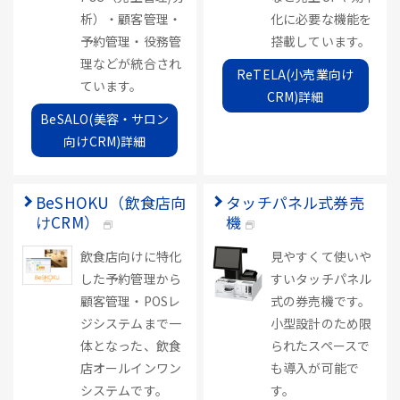
析）・顧客管理・
化に必要な機能を
予約管理・役務管
搭載しています。
理などが統合され
ReTELA(小売業向け
ています。
CRM)詳細
BeSALO(美容・サロン
向けCRM)詳細
BeSHOKU（飲食店向
タッチパネル式券売
けCRM）
機
飲食店向けに特化
見やすくて使いや
した予約管理から
すいタッチパネル
顧客管理・POSレ
式の券売機です。
ジシステムまで一
小型設計のため限
体となった、飲食
られたスペースで
店オールインワン
も導入が可能で
システムです。
す。