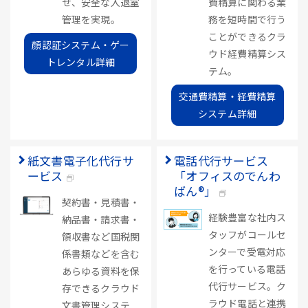
せ、安全な入退室
費精算に関わる業
管理を実現。
務を短時間で行う
ことができるクラ
顔認証システム・ゲー
ウド経費精算シス
トレンタル詳細
テム。
交通費精算・経費精算
システム詳細
紙文書電子化代行サ
電話代行サービス
ービス
「オフィスのでんわ
ばん®」
契約書・見積書・
経験豊富な社内ス
納品書・請求書・
タッフがコールセ
領収書など国税関
ンターで受電対応
係書類などを含む
を行っている電話
あらゆる資料を保
代行サービス。ク
存できるクラウド
ラウド電話と連携
文書管理システ