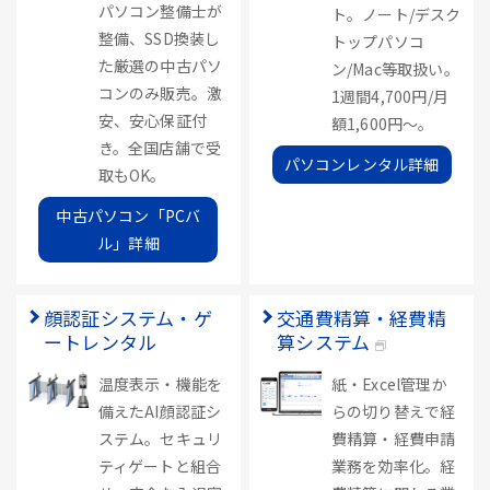
パソコン整備士が
ト。ノート/デスク
整備、SSD換装し
トップパソコ
た厳選の中古パソ
ン/Mac等取扱い。
コンのみ販売。激
1週間4,700円/月
安、安心保証付
額1,600円～。
き。全国店舗で受
パソコンレンタル詳細
取もOK。
中古パソコン「PCバ
ル」詳細
顔認証システム・ゲ
交通費精算・経費精
ートレンタル
算システム
温度表示・機能を
紙・Excel管理か
備えたAI顔認証シ
らの切り替えで経
ステム。セキュリ
費精算・経費申請
ティゲートと組合
業務を効率化。経