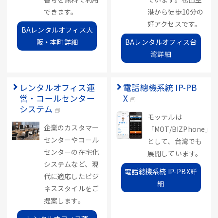
できます。
港から徒歩10分の
好アクセスです。
BAレンタルオフィス大
阪・本町詳細
BAレンタルオフィス台
湾詳細
レンタルオフィス運
電話總機系統 IP-PB
営・コールセンター
X
システム
モッテルは
企業のカスタマー
「MOT/BIZPhone」
センターやコール
として、台湾でも
センターの在宅化
展開しています。
システムなど、現
電話總機系統 IP-PBX詳
代に適応したビジ
細
ネススタイルをご
提案します。