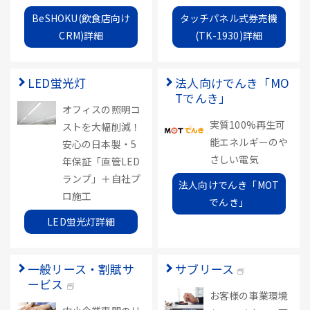
BeSHOKU(飲食店向け
タッチパネル式券売機
CRM)詳細
(TK-1930)詳細
LED蛍光灯
法人向けでんき「MO
Tでんき」
オフィスの照明コ
実質100%再生可
ストを大幅削減！
能エネルギーのや
安心の日本製・5
さしい電気
年保証「直管LED
ランプ」＋自社プ
法人向けでんき「MOT
ロ施工
でんき」
LED蛍光灯詳細
一般リース・割賦サ
サブリース
ービス
お客様の事業環境