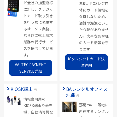
ド会社の加盟店様
準拠。POSレジ自
に対し、クレジッ
体にカード情報を
トカード取り引き
保持しないため、
を行う際に発生す
盗難や漏洩といっ
るオーソリ業務、
た心配がありませ
ならびに売上請求
ん。大事なお客様
業務の代行サービ
のカード情報を守
スを提供していま
ります。
す。
ICクレジットカード決
VALTEC PAYMENT
済詳細
SERVICE詳細
KIOSK端末
BAレンタルオフィス
沖縄
情報案内用の
那覇市の一等地に
KIOSK端末や券売
所在するレンタル
機、自動精算機な