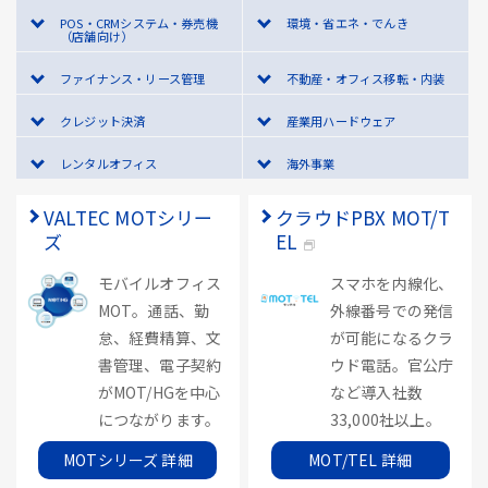
POS・CRMシステム・券売機
環境・省エネ・でんき
（店舗向け）
ファイナンス・リース管理
不動産・オフィス移転・内装
クレジット決済
産業用ハードウェア
レンタルオフィス
海外事業
VALTEC MOTシリー
クラウドPBX MOT/T
ズ
EL
モバイルオフィス
スマホを内線化、
MOT。通話、勤
外線番号での発信
怠、経費精算、文
が可能になるクラ
書管理、電子契約
ウド電話。官公庁
がMOT/HGを中心
など導入社数
につながります。
33,000社以上。
MOTシリーズ 詳細
MOT/TEL 詳細