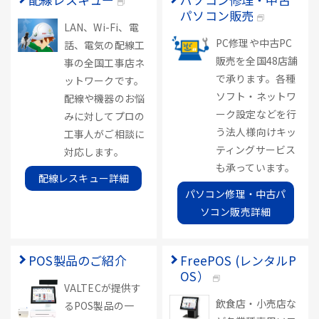
パソコン販売
LAN、Wi-Fi、電
PC修理や中古PC
話、電気の配線工
販売を全国48店舗
事の全国工事店ネ
で承ります。各種
ットワークです。
ソフト・ネットワ
配線や機器のお悩
ーク設定などを行
みに対してプロの
う法人様向けキッ
工事人がご相談に
ティングサービス
対応します。
も承っています。
配線レスキュー詳細
パソコン修理・中古パ
ソコン販売詳細
POS製品のご紹介
FreePOS (レンタルP
OS）
VALTECが提供す
飲食店・小売店な
るPOS製品の一