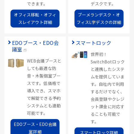
できます。
デスクです。
オフィス移転・オフィ
ブーメランデスク・オ
スレイアウト詳細
フィスL字デスクの詳細
EDOブース・EDO会
スマートロック
議室
世界初！
WEB会議ブースと
SwitchBotロック
しても最適な防
と連携したシステ
音・木製個室ブー
ムを提供していま
スです。低価格で
す。自社内で利用
導入でき、スマホ
するだけでなく、
で解錠できる予約
会員登録やクレジ
システムとも連動
ット課金に対応す
可能です。
ることも可能で
す。
EDOブース・EDO会議
室詳細
スマートロック詳細