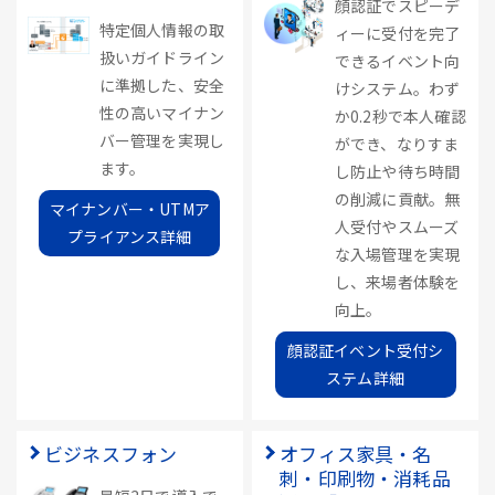
顔認証でスピーデ
特定個人情報の取
ィーに受付を完了
扱いガイドライン
できるイベント向
に準拠した、安全
けシステム。わず
性の高いマイナン
か0.2秒で本人確認
バー管理を実現し
ができ、なりすま
ます。
し防止や待ち時間
の削減に貢献。無
マイナンバー・UTMア
人受付やスムーズ
プライアンス詳細
な入場管理を実現
し、来場者体験を
向上。
顔認証イベント受付シ
ステム詳細
ビジネスフォン
オフィス家具・名
刺・印刷物・消耗品