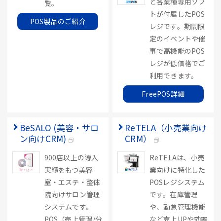
ど各業種専用ソフ
覧。
トが付属したPOS
POS製品のご紹介
レジです。期間限
定のイベントや催
事で高機能のPOS
レジが低価格でご
利用できます。
FreePOS詳細
BeSALO (美容・サロ
ReTELA（小売業向け
ン向けCRM)
CRM）
900店以上の導入
ReTELAは、小売
実績をもつ美容
業向けに特化した
室・エステ・整体
POSレジシステム
院向けサロン管理
です。在庫管理
システムです。
や、勤怠管理機能
POS（売上管理/分
など売上UPや効率