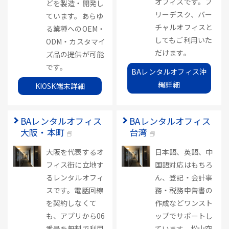
オフィスです。フ
どを製造・開発し
リーデスク、バー
ています。あらゆ
チャルオフィスと
る業種へのOEM・
してもご利用いた
ODM・カスタマイ
だけます。
ズ品の提供が可能
です。
BAレンタルオフィス沖
縄詳細
KIOSK端末詳細
BAレンタルオフィス
BAレンタルオフィス
大阪・本町
台湾
大阪を代表するオ
日本語、英語、中
フィス街に立地す
国語対応はもちろ
るレンタルオフィ
ん、登記・会計事
スです。電話回線
務・税務申告書の
を契約しなくて
作成などワンスト
も、アプリから06
ップでサポートし
番号を無料で利用
ています。松山空