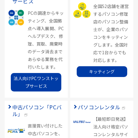
サービス
全国52店舗を運営
PCの調達からキッ
するパソコン修理
ティング、全国拠
店のパソコン整備
点へ導入展開、PC
士が、企業のパソ
ヘルプデスク、 修
コンをキッティン
理、買取、廃棄時
グします。全国対
のデータ消去まで
応で1台からでも
あらゆる業務を代
対応します。
行いたします。
キッティング
法人向けPCワンストッ
プサービス
中古パソコン「PCバ
パソコンレンタル
ル」
【最短即日発送】
直接買い付けした
法人向け格安パソ
中古パソコンを、
コンレンタルサイ