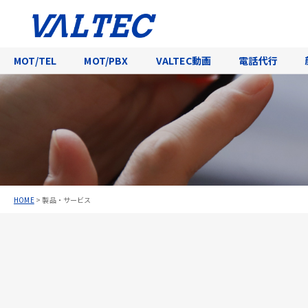
MOT/TEL
MOT/PBX
VALTEC動画
電話代行
HOME
>
製品・サービス