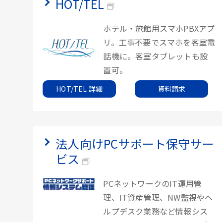
HOT/TEL
ホテル・旅館用スマホPBXアプ
リ。工事不要でスマホを客室電
話機に。客室タブレットも設
置可。
HOT/TEL 詳細
資料請求
法人向けPCサポート保守サー
ビス
PCネットワークのIT運用管
理、IT資産管理、NW監視やヘ
ルプデスク業務など情報シス