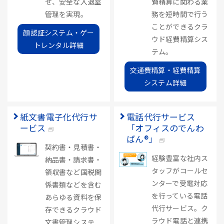
せ、安全な入退室
費精算に関わる業
管理を実現。
務を短時間で行う
ことができるクラ
顔認証システム・ゲー
ウド経費精算シス
トレンタル詳細
テム。
交通費精算・経費精算
システム詳細
紙文書電子化代行サ
電話代行サービス
ービス
「オフィスのでんわ
ばん®」
契約書・見積書・
経験豊富な社内ス
納品書・請求書・
タッフがコールセ
領収書など国税関
ンターで受電対応
係書類などを含む
を行っている電話
あらゆる資料を保
代行サービス。ク
存できるクラウド
ラウド電話と連携
文書管理システ