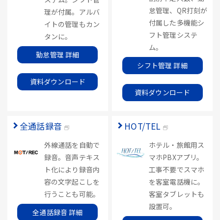
怠管理、QR打刻が
理が付属。アルバ
付属した多機能シ
イトの管理もカン
フト管理システ
タンに。
ム。
勤怠管理 詳細
シフト管理 詳細
資料ダウンロード
資料ダウンロード
全通話録音
HOT/TEL
外線通話を自動で
ホテル・旅館用ス
録音。音声テキス
マホPBXアプリ。
ト化により録音内
工事不要でスマホ
容の文字起こしを
を客室電話機に。
行うことも可能。
客室タブレットも
設置可。
全通話録音 詳細