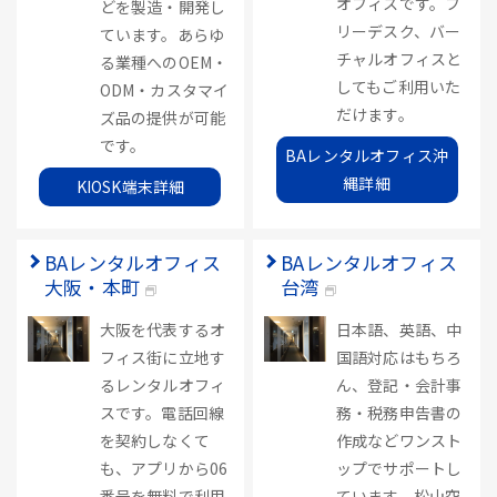
オフィスです。フ
どを製造・開発し
リーデスク、バー
ています。あらゆ
チャルオフィスと
る業種へのOEM・
してもご利用いた
ODM・カスタマイ
だけます。
ズ品の提供が可能
です。
BAレンタルオフィス沖
縄詳細
KIOSK端末詳細
BAレンタルオフィス
BAレンタルオフィス
大阪・本町
台湾
大阪を代表するオ
日本語、英語、中
フィス街に立地す
国語対応はもちろ
るレンタルオフィ
ん、登記・会計事
スです。電話回線
務・税務申告書の
を契約しなくて
作成などワンスト
も、アプリから06
ップでサポートし
番号を無料で利用
ています。松山空