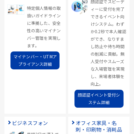
顔認証でスピーデ
特定個人情報の取
ィーに受付を完了
扱いガイドライン
できるイベント向
に準拠した、安全
けシステム。わず
性の高いマイナン
か0.2秒で本人確認
バー管理を実現し
ができ、なりすま
ます。
し防止や待ち時間
の削減に貢献。無
マイナンバー・UTMア
人受付やスムーズ
プライアンス詳細
な入場管理を実現
し、来場者体験を
向上。
顔認証イベント受付シ
ステム詳細
ビジネスフォン
オフィス家具・名
刺・印刷物・消耗品