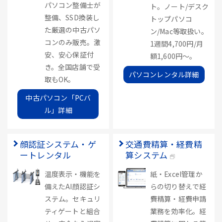
パソコン整備士が
ト。ノート/デスク
整備、SSD換装し
トップパソコ
た厳選の中古パソ
ン/Mac等取扱い。
コンのみ販売。激
1週間4,700円/月
安、安心保証付
額1,600円～。
き。全国店舗で受
パソコンレンタル詳細
取もOK。
中古パソコン「PCバ
ル」詳細
顔認証システム・ゲ
交通費精算・経費精
ートレンタル
算システム
温度表示・機能を
紙・Excel管理か
備えたAI顔認証シ
らの切り替えで経
ステム。セキュリ
費精算・経費申請
ティゲートと組合
業務を効率化。経