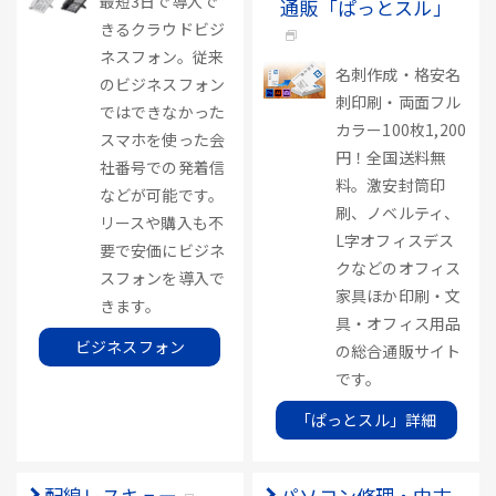
最短3日で導入で
通販「ぱっとスル」
きるクラウドビジ
ネスフォン。従来
名刺作成・格安名
のビジネスフォン
刺印刷・両面フル
ではできなかった
カラー100枚1,200
スマホを使った会
円！全国送料無
社番号での発着信
料。激安封筒印
などが可能です。
刷、ノベルティ、
リースや購入も不
L字オフィスデス
要で安価にビジネ
クなどのオフィス
スフォンを導入で
家具ほか印刷・文
きます。
具・オフィス用品
ビジネスフォン
の総合通販サイト
です。
「ぱっとスル」詳細
配線レスキュー
パソコン修理・中古