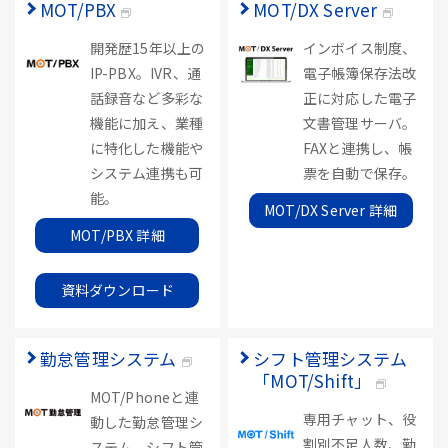
MOT/PBX
MOT/DX Server
開発歴15年以上の
インボイス制度、
IP-PBX。IVR、通
電子帳簿保存法改
話録音など多彩な
正に対応した電子
機能に加え、業種
文書管理サーバ。
に特化した機能や
FAXと連携し、帳
システム連携も可
票を自動で保存。
能。
MOT/DX Server 詳細
MOT/PBX 詳細
資料ダウンロード
勤怠管理システム
シフト管理システム
「MOT/Shift」
MOT/Phoneと連
専用チャット、役
動した勤怠管理シ
割別不足人数、勤
ステム。シフト管