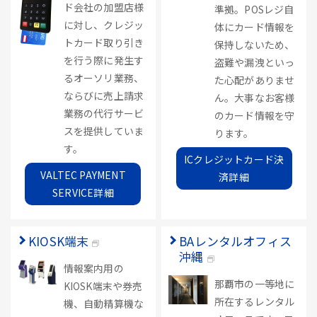
ド会社の加盟店様
準拠。POSレジ自
に対し、クレジッ
体にカード情報を
トカード取り引き
保持しないため、
を行う際に発生す
盗難や漏洩といっ
るオーソリ業務、
た心配がありませ
ならびに売上請求
ん。大事なお客様
業務の代行サービ
のカード情報を守
スを提供していま
ります。
す。
ICクレジットカード決
VALTEC PAYMENT
済詳細
SERVICE詳細
KIOSK端末
BAレンタルオフィス
沖縄
情報案内用の
那覇市の一等地に
KIOSK端末や券売
所在するレンタル
機、自動精算機な