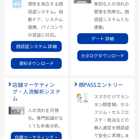
便性を両立する顔
率的な人の流れの
認証システム。自
管理を効率化。顔
動ドア、システム
認証システムとも
連携、パソコンで
連動。
の認証に対応。
ゲート 詳細
顔認証システム 詳細
カタログダウンロード
資料ダウンロード
店舗マーケティン
顔PASSエントリー
グ・人流解析システ
スマホだけでカン
ム
タン顔登録。セル
人の流れを可視
フジム・セルフエ
化。専門知識がな
ステ・民泊などの
くても本格分析。
無人運営を顔認証
で安全に実現しま
店舗マーケティング・