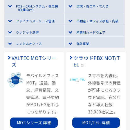
POS・CRMシステム・券売機
環境・省エネ・でんき
（店舗向け）
ファイナンス・リース管理
不動産・オフィス移転・内装
クレジット決済
産業用ハードウェア
レンタルオフィス
海外事業
VALTEC MOTシリー
クラウドPBX MOT/T
ズ
EL
モバイルオフィス
スマホを内線化、
MOT。通話、勤
外線番号での発信
怠、経費精算、文
が可能になるクラ
書管理、電子契約
ウド電話。官公庁
がMOT/HGを中心
など導入社数
につながります。
33,000社以上。
MOTシリーズ 詳細
MOT/TEL 詳細