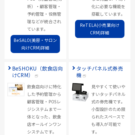
析）・顧客管理・
化に必要な機能を
予約管理・役務管
搭載しています。
理などが統合され
ReTELA(小売業向け
ています。
CRM)詳細
BeSALO(美容・サロン
向けCRM)詳細
BeSHOKU（飲食店向
タッチパネル式券売
けCRM）
機
飲食店向けに特化
見やすくて使いや
した予約管理から
すいタッチパネル
顧客管理・POSレ
式の券売機です。
ジシステムまで一
小型設計のため限
体となった、飲食
られたスペースで
店オールインワン
も導入が可能で
システムです。
す。