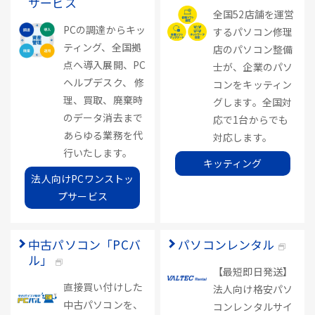
サービス
全国52店舗を運営
PCの調達からキッ
するパソコン修理
ティング、全国拠
店のパソコン整備
点へ導入展開、PC
士が、企業のパソ
ヘルプデスク、 修
コンをキッティン
理、買取、廃棄時
グします。全国対
のデータ消去まで
応で1台からでも
あらゆる業務を代
対応します。
行いたします。
キッティング
法人向けPCワンストッ
プサービス
中古パソコン「PCバ
パソコンレンタル
ル」
【最短即日発送】
直接買い付けした
法人向け格安パソ
中古パソコンを、
コンレンタルサイ