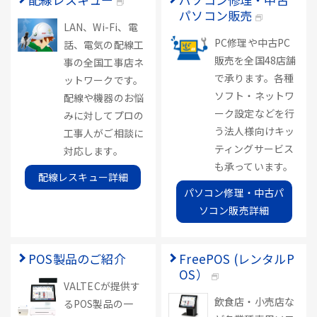
パソコン販売
LAN、Wi-Fi、電
PC修理や中古PC
話、電気の配線工
販売を全国48店舗
事の全国工事店ネ
で承ります。各種
ットワークです。
ソフト・ネットワ
配線や機器のお悩
ーク設定などを行
みに対してプロの
う法人様向けキッ
工事人がご相談に
ティングサービス
対応します。
も承っています。
配線レスキュー詳細
パソコン修理・中古パ
ソコン販売詳細
POS製品のご紹介
FreePOS (レンタルP
OS）
VALTECが提供す
飲食店・小売店な
るPOS製品の一