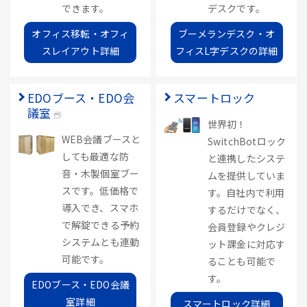
できます。
デスクです。
オフィス移転・オフィ
ブーメランデスク・オ
スレイアウト詳細
フィスL字デスクの詳細
EDOブース・EDO会
スマートロック
議室
世界初！
WEB会議ブースと
SwitchBotロック
しても最適な防
と連携したシステ
音・木製個室ブー
ムを提供していま
スです。低価格で
す。自社内で利用
導入でき、スマホ
するだけでなく、
で解錠できる予約
会員登録やクレジ
システムとも連動
ット課金に対応す
可能です。
ることも可能で
す。
EDOブース・EDO会議
室詳細
スマートロック詳細