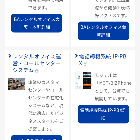
できます。
港から徒歩10分の
好アクセスです。
BAレンタルオフィス大
阪・本町詳細
BAレンタルオフィス台
湾詳細
レンタルオフィス運
電話總機系統 IP-PB
営・コールセンター
X
システム
モッテルは
企業のカスタマー
「MOT/BIZPhone」
センターやコール
として、台湾でも
センターの在宅化
展開しています。
システムなど、現
電話總機系統 IP-PBX詳
代に適応したビジ
細
ネススタイルをご
提案します。