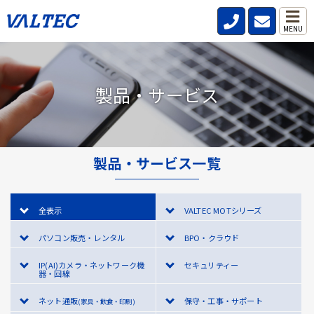
MENU
製品・サービス
製品・サービス一覧
全表示
VALTEC MOTシリーズ
パソコン販売・レンタル
BPO・クラウド
IP(AI)カメラ・ネットワーク機
セキュリティー
器・回線
ネット通販
保守・工事・サポート
(家具・飲食・印刷)