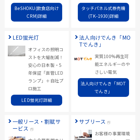
BeSHOKU(飲食店向け
タッチパネル式券売機
CRM)詳細
(TK-1930)詳細
LED蛍光灯
法人向けでんき「MO
Tでんき」
オフィスの照明コ
実質100%再生可
ストを大幅削減！
能エネルギーのや
安心の日本製・5
さしい電気
年保証「直管LED
ランプ」＋自社プ
法人向けでんき「MOT
ロ施工
でんき」
LED蛍光灯詳細
一般リース・割賦サ
サブリース
ービス
お客様の事業環境