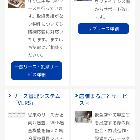
中小企業専門のリ
をファイナンス面
ースを行っていま
からサポート致し
す。取組実績がな
ます。
い物件についても
サブリース詳細
臨機応変に対応い
たします。まずは
お気軽にご相談く
ださい。
一般リース・割賦サー
ビス詳細
リース管理システム
店舗まるごとサービ
「VLRS」
ス
従来のリース会社
飲食店や美容室等
向け審査、WEB審
を出店する際の保
査機能を備えた統
証金・内装造作・
合販売管理システ
設備をバルテック