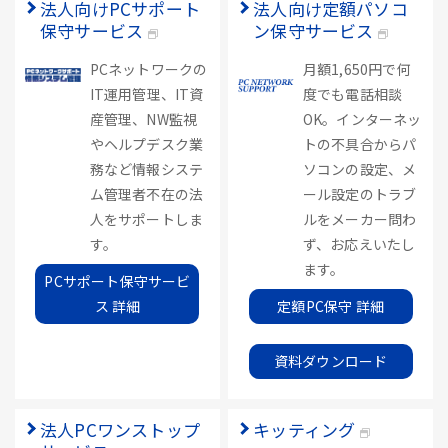
法人向けPCサポート
法人向け定額パソコ
保守サービス
ン保守サービス
PCネットワークの
月額1,650円で何
IT運用管理、IT資
度でも電話相談
産管理、NW監視
OK。インターネッ
やヘルプデスク業
トの不具合からパ
務など情報システ
ソコンの設定、メ
ム管理者不在の法
ール設定のトラブ
人をサポートしま
ルをメーカー問わ
す。
ず、お応えいたし
ます。
PCサポート保守サービ
ス 詳細
定額PC保守 詳細
資料ダウンロード
法人PCワンストップ
キッティング