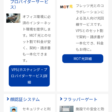
プロバイダーサービ
フレッツ光とのコ
ス）
ラボレーションに
オフィス環境に必
よる法人向け光回
須のインターネッ
線サービスです。
ト環境を提供しま
VPSとのセット割
す。MOT光とのセ
で契約・請求書が
ット割で料金が安
一本化でき、料金
く、契約・請求書
もお得に。
も一本化できま
MOT光詳細
す。
VPS(ホスティング・プ
ロバイダーサービス)詳
細
顔認証システム
フラッパーゲート
セキュリティと利
施設での安全と効