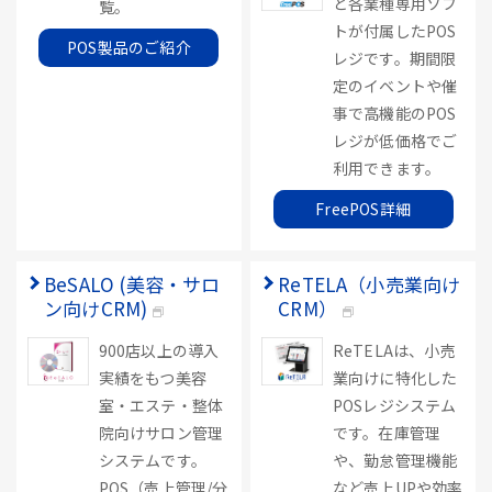
ど各業種専用ソフ
覧。
トが付属したPOS
POS製品のご紹介
レジです。期間限
定のイベントや催
事で高機能のPOS
レジが低価格でご
利用できます。
FreePOS詳細
BeSALO (美容・サロ
ReTELA（小売業向け
ン向けCRM)
CRM）
900店以上の導入
ReTELAは、小売
実績をもつ美容
業向けに特化した
室・エステ・整体
POSレジシステム
院向けサロン管理
です。在庫管理
システムです。
や、勤怠管理機能
POS（売上管理/分
など売上UPや効率