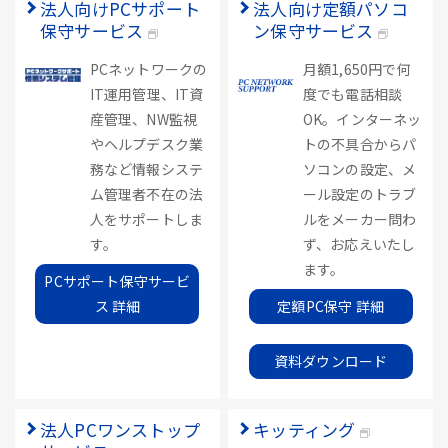
法人向けPCサポート
法人向け定額パソコ
保守サービス
ン保守サービス
PCネットワークの
月額1,650円で何
IT運用管理、IT資
度でも電話相談
産管理、NW監視
OK。インターネッ
やヘルプデスク業
トの不具合からパ
務など情報システ
ソコンの設定、メ
ム管理者不在の法
ール設定のトラブ
人をサポートしま
ルをメーカー問わ
す。
ず、お応えいたし
ます。
PCサポート保守サービ
ス 詳細
定額PC保守 詳細
資料ダウンロード
法人PCワンストップ
キッティング