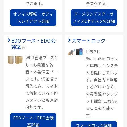
できます。
デスクです。
オフィス移転・オフィ
ブーメランデスク・オ
スレイアウト詳細
フィスL字デスクの詳細
EDOブース・EDO会
スマートロック
議室
世界初！
WEB会議ブースと
SwitchBotロック
しても最適な防
と連携したシステ
音・木製個室ブー
ムを提供していま
スです。低価格で
す。自社内で利用
導入でき、スマホ
するだけでなく、
で解錠できる予約
会員登録やクレジ
システムとも連動
ット課金に対応す
可能です。
ることも可能で
す。
EDOブース・EDO会議
室詳細
スマートロック詳細