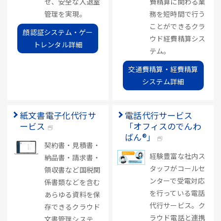
せ、安全な入退室
費精算に関わる業
管理を実現。
務を短時間で行う
ことができるクラ
顔認証システム・ゲー
ウド経費精算シス
トレンタル詳細
テム。
交通費精算・経費精算
システム詳細
紙文書電子化代行サ
電話代行サービス
ービス
「オフィスのでんわ
ばん®」
契約書・見積書・
経験豊富な社内ス
納品書・請求書・
タッフがコールセ
領収書など国税関
ンターで受電対応
係書類などを含む
を行っている電話
あらゆる資料を保
代行サービス。ク
存できるクラウド
ラウド電話と連携
文書管理システ