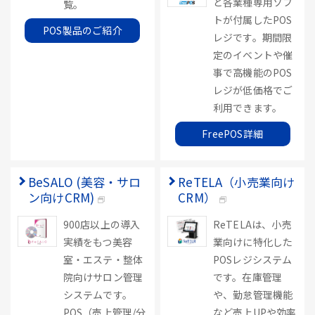
ど各業種専用ソフ
覧。
トが付属したPOS
POS製品のご紹介
レジです。期間限
定のイベントや催
事で高機能のPOS
レジが低価格でご
利用できます。
FreePOS詳細
BeSALO (美容・サロ
ReTELA（小売業向け
ン向けCRM)
CRM）
900店以上の導入
ReTELAは、小売
実績をもつ美容
業向けに特化した
室・エステ・整体
POSレジシステム
院向けサロン管理
です。在庫管理
システムです。
や、勤怠管理機能
POS（売上管理/分
など売上UPや効率