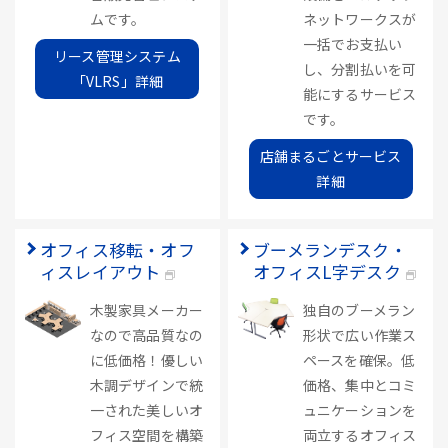
ムです。
ネットワークスが
一括でお支払い
リース管理システム
し、分割払いを可
「VLRS」詳細
能にするサービス
です。
店舗まるごとサービス
詳細
オフィス移転・オフ
ブーメランデスク・
ィスレイアウト
オフィスL字デスク
木製家具メーカー
独自のブーメラン
なので高品質なの
形状で広い作業ス
に低価格！優しい
ペースを確保。低
木調デザインで統
価格、集中とコミ
一された美しいオ
ュニケーションを
フィス空間を構築
両立するオフィス