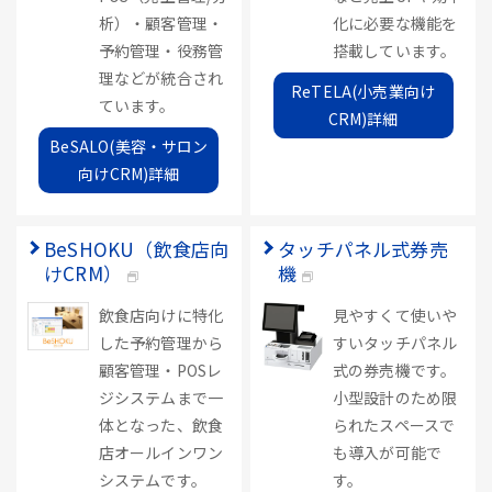
析）・顧客管理・
化に必要な機能を
予約管理・役務管
搭載しています。
理などが統合され
ReTELA(小売業向け
ています。
CRM)詳細
BeSALO(美容・サロン
向けCRM)詳細
BeSHOKU（飲食店向
タッチパネル式券売
けCRM）
機
飲食店向けに特化
見やすくて使いや
した予約管理から
すいタッチパネル
顧客管理・POSレ
式の券売機です。
ジシステムまで一
小型設計のため限
体となった、飲食
られたスペースで
店オールインワン
も導入が可能で
システムです。
す。