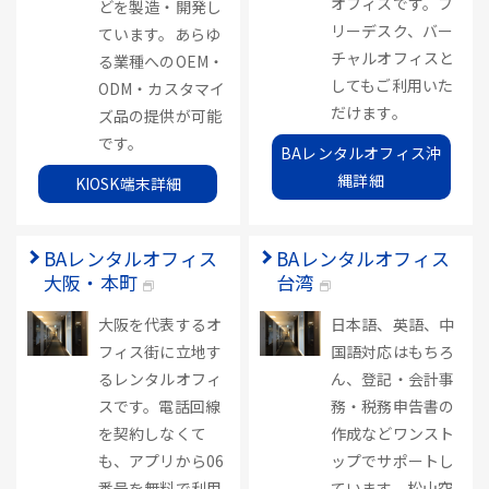
オフィスです。フ
どを製造・開発し
リーデスク、バー
ています。あらゆ
チャルオフィスと
る業種へのOEM・
してもご利用いた
ODM・カスタマイ
だけます。
ズ品の提供が可能
です。
BAレンタルオフィス沖
縄詳細
KIOSK端末詳細
BAレンタルオフィス
BAレンタルオフィス
大阪・本町
台湾
大阪を代表するオ
日本語、英語、中
フィス街に立地す
国語対応はもちろ
るレンタルオフィ
ん、登記・会計事
スです。電話回線
務・税務申告書の
を契約しなくて
作成などワンスト
も、アプリから06
ップでサポートし
番号を無料で利用
ています。松山空