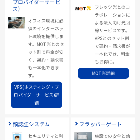
プロバイダーサービ
フレッツ光とのコ
ス）
ラボレーションに
オフィス環境に必
よる法人向け光回
須のインターネッ
線サービスです。
ト環境を提供しま
VPSとのセット割
す。MOT光とのセ
で契約・請求書が
ット割で料金が安
一本化でき、料金
く、契約・請求書
もお得に。
も一本化できま
MOT光詳細
す。
VPS(ホスティング・プ
ロバイダーサービス)詳
細
顔認証システム
フラッパーゲート
セキュリティと利
施設での安全と効