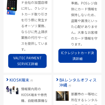
ド会社の加盟店様
準拠。POSレジ自
に対し、クレジッ
体にカード情報を
トカード取り引き
保持しないため、
を行う際に発生す
盗難や漏洩といっ
るオーソリ業務、
た心配がありませ
ならびに売上請求
ん。大事なお客様
業務の代行サービ
のカード情報を守
スを提供していま
ります。
す。
ICクレジットカード決
VALTEC PAYMENT
済詳細
SERVICE詳細
KIOSK端末
BAレンタルオフィス
沖縄
情報案内用の
那覇市の一等地に
KIOSK端末や券売
所在するレンタル
機、自動精算機な