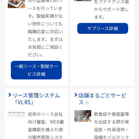
中小企業専門のリ
をファイナンス面
ースを行っていま
からサポート致し
す。取組実績がな
ます。
い物件についても
サブリース詳細
臨機応変に対応い
たします。まずは
お気軽にご相談く
ださい。
一般リース・割賦サー
ビス詳細
リース管理システム
店舗まるごとサービ
「VLRS」
ス
従来のリース会社
飲食店や美容室等
向け審査、WEB審
を出店する際の保
査機能を備えた統
証金・内装造作・
合販売管理システ
設備をバルテック