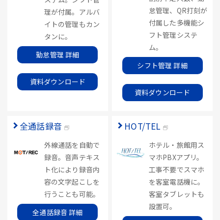
怠管理、QR打刻が
理が付属。アルバ
付属した多機能シ
イトの管理もカン
フト管理システ
タンに。
ム。
勤怠管理 詳細
シフト管理 詳細
資料ダウンロード
資料ダウンロード
全通話録音
HOT/TEL
外線通話を自動で
ホテル・旅館用ス
録音。音声テキス
マホPBXアプリ。
ト化により録音内
工事不要でスマホ
容の文字起こしを
を客室電話機に。
行うことも可能。
客室タブレットも
設置可。
全通話録音 詳細