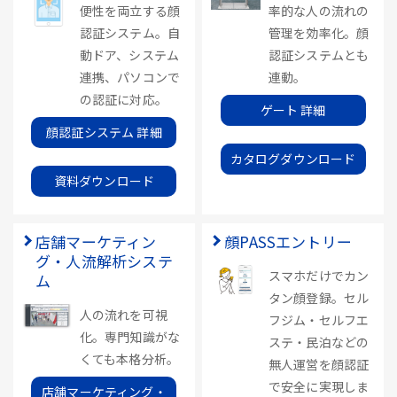
便性を両立する顔
率的な人の流れの
認証システム。自
管理を効率化。顔
動ドア、システム
認証システムとも
連携、パソコンで
連動。
の認証に対応。
ゲート 詳細
顔認証システム 詳細
カタログダウンロード
資料ダウンロード
店舗マーケティン
顔PASSエントリー
グ・人流解析システ
スマホだけでカン
ム
タン顔登録。セル
人の流れを可視
フジム・セルフエ
化。専門知識がな
ステ・民泊などの
くても本格分析。
無人運営を顔認証
で安全に実現しま
店舗マーケティング・