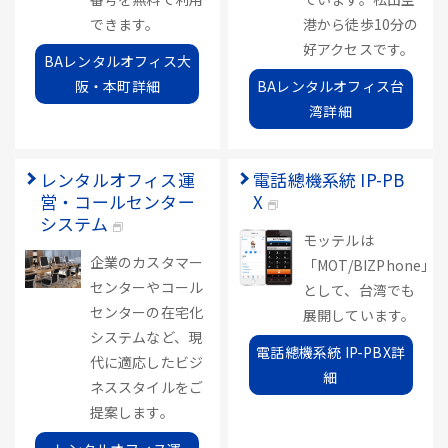
できます。
港から徒歩10分の
好アクセスです。
BAレンタルオフィス大
阪・本町詳細
BAレンタルオフィス台
湾詳細
レンタルオフィス運
電話總機系統 IP-PB
営・コールセンター
X
システム
モッテルは
企業のカスタマー
「MOT/BIZPhone」
センターやコール
として、台湾でも
センターの在宅化
展開しています。
システムなど、現
電話總機系統 IP-PBX詳
代に適応したビジ
細
ネススタイルをご
提案します。