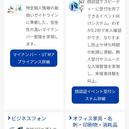
顔認証でスピーデ
特定個人情報の取
ィーに受付を完了
扱いガイドライン
できるイベント向
に準拠した、安全
けシステム。わず
性の高いマイナン
か0.2秒で本人確認
バー管理を実現し
ができ、なりすま
ます。
し防止や待ち時間
の削減に貢献。無
マイナンバー・UTMア
人受付やスムーズ
プライアンス詳細
な入場管理を実現
し、来場者体験を
向上。
顔認証イベント受付シ
ステム詳細
ビジネスフォン
オフィス家具・名
刺・印刷物・消耗品