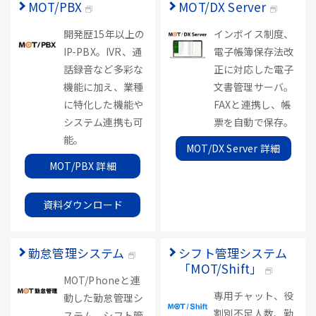
MOT/PBX
MOT/DX Server
開発歴15年以上の
インボイス制度、
IP-PBX。IVR、通
電子帳簿保存法改
話録音など多彩な
正に対応した電子
機能に加え、業種
文書管理サーバ。
に特化した機能や
FAXと連携し、帳
システム連携も可
票を自動で保存。
能。
MOT/DX Server 詳細
MOT/PBX 詳細
資料ダウンロード
勤怠管理システム
シフト管理システム
「MOT/Shift」
MOT/Phoneと連
専用チャット、役
動した勤怠管理シ
割別不足人数、勤
ステム。シフト管