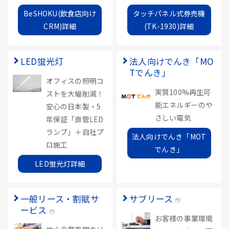
BeSHOKU(飲食店向け
タッチパネル式券売機
CRM)詳細
(TK-1930)詳細
LED蛍光灯
法人向けでんき「MO
Tでんき」
オフィスの照明コ
実質100%再生可
ストを大幅削減！
能エネルギーのや
安心の日本製・5
さしい電気
年保証「直管LED
ランプ」＋自社プ
法人向けでんき「MOT
ロ施工
でんき」
LED蛍光灯詳細
一般リース・割賦サ
サブリース
ービス
お客様の事業環境