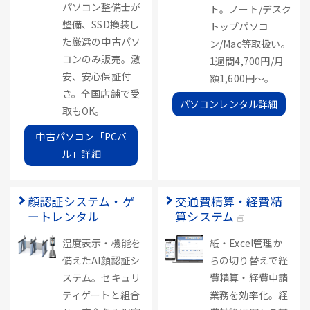
パソコン整備士が
ト。ノート/デスク
整備、SSD換装し
トップパソコ
た厳選の中古パソ
ン/Mac等取扱い。
コンのみ販売。激
1週間4,700円/月
安、安心保証付
額1,600円～。
き。全国店舗で受
パソコンレンタル詳細
取もOK。
中古パソコン「PCバ
ル」詳細
顔認証システム・ゲ
交通費精算・経費精
ートレンタル
算システム
温度表示・機能を
紙・Excel管理か
備えたAI顔認証シ
らの切り替えで経
ステム。セキュリ
費精算・経費申請
ティゲートと組合
業務を効率化。経