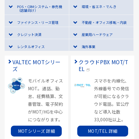
POS・CRMシステム・券売機
環境・省エネ・でんき
（店舗向け）
ファイナンス・リース管理
不動産・オフィス移転・内装
クレジット決済
産業用ハードウェア
レンタルオフィス
海外事業
VALTEC MOTシリー
クラウドPBX MOT/T
ズ
EL
モバイルオフィス
スマホを内線化、
MOT。通話、勤
外線番号での発信
怠、経費精算、文
が可能になるクラ
書管理、電子契約
ウド電話。官公庁
がMOT/HGを中心
など導入社数
につながります。
33,000社以上。
MOTシリーズ 詳細
MOT/TEL 詳細