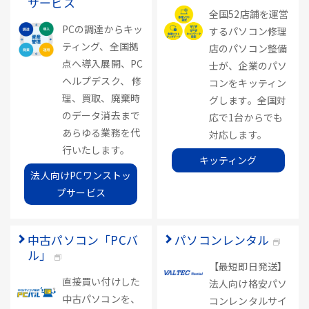
サービス
全国52店舗を運営
PCの調達からキッ
するパソコン修理
ティング、全国拠
店のパソコン整備
点へ導入展開、PC
士が、企業のパソ
ヘルプデスク、 修
コンをキッティン
理、買取、廃棄時
グします。全国対
のデータ消去まで
応で1台からでも
あらゆる業務を代
対応します。
行いたします。
キッティング
法人向けPCワンストッ
プサービス
中古パソコン「PCバ
パソコンレンタル
ル」
【最短即日発送】
直接買い付けした
法人向け格安パソ
中古パソコンを、
コンレンタルサイ