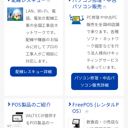
パソコン販売
LAN、Wi-Fi、電
PC修理や中古PC
話、電気の配線工
販売を全国48店舗
事の全国工事店ネ
で承ります。各種
ットワークです。
ソフト・ネットワ
配線や機器のお悩
ーク設定などを行
みに対してプロの
う法人様向けキッ
工事人がご相談に
ティングサービス
対応します。
も承っています。
配線レスキュー詳細
パソコン修理・中古パ
ソコン販売詳細
POS製品のご紹介
FreePOS (レンタルP
OS）
VALTECが提供す
飲食店・小売店な
るPOS製品の一