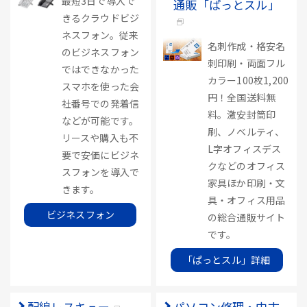
最短3日で導入で
通販「ぱっとスル」
きるクラウドビジ
ネスフォン。従来
名刺作成・格安名
のビジネスフォン
刺印刷・両面フル
ではできなかった
カラー100枚1,200
スマホを使った会
円！全国送料無
社番号での発着信
料。激安封筒印
などが可能です。
刷、ノベルティ、
リースや購入も不
L字オフィスデス
要で安価にビジネ
クなどのオフィス
スフォンを導入で
家具ほか印刷・文
きます。
具・オフィス用品
ビジネスフォン
の総合通販サイト
です。
「ぱっとスル」詳細
配線レスキュー
パソコン修理・中古