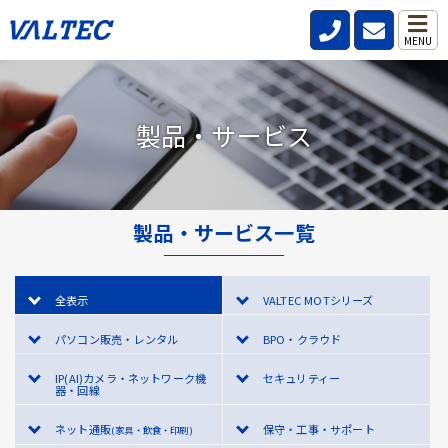
MENU
製品・サービス
製品・サービス一覧
全表示
VALTEC MOTシリーズ
パソコン販売・レンタル
BPO・クラウド
IP(AI)カメラ・ネットワーク機
セキュリティー
器・回線
ネット通販
保守・工事・サポート
(家具・飲食・印刷)