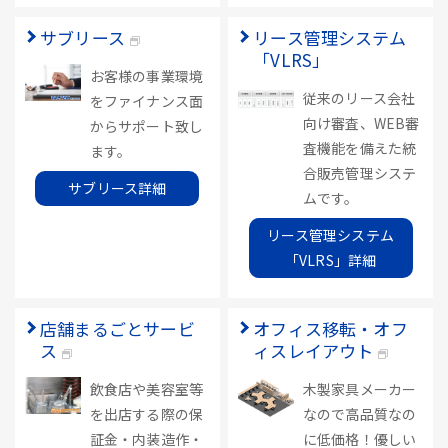
サブリース
リース管理システム
「VLRS」
お客様の事業環境
従来のリース会社
をファイナンス面
向け審査、WEB審
からサポート致し
査機能を備えた統
ます。
合販売管理システ
サブリース詳細
ムです。
リース管理システム
「VLRS」詳細
店舗まるごとサービ
オフィス移転・オフ
ス
ィスレイアウト
飲食店や美容室等
木製家具メーカー
を出店する際の保
なので高品質なの
証金・内装造作・
に低価格！優しい