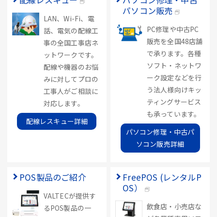
パソコン販売
LAN、Wi-Fi、電
PC修理や中古PC
話、電気の配線工
販売を全国48店舗
事の全国工事店ネ
で承ります。各種
ットワークです。
ソフト・ネットワ
配線や機器のお悩
ーク設定などを行
みに対してプロの
う法人様向けキッ
工事人がご相談に
ティングサービス
対応します。
も承っています。
配線レスキュー詳細
パソコン修理・中古パ
ソコン販売詳細
POS製品のご紹介
FreePOS (レンタルP
OS）
VALTECが提供す
飲食店・小売店な
るPOS製品の一