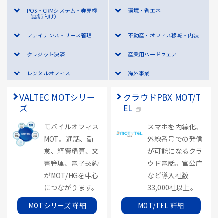
POS・CRMシステム・券売機
環境・省エネ
（店舗向け）
ファイナンス・リース管理
不動産・オフィス移転・内装
クレジット決済
産業用ハードウェア
レンタルオフィス
海外事業
VALTEC MOTシリー
クラウドPBX MOT/T
ズ
EL
モバイルオフィス
スマホを内線化、
MOT。通話、勤
外線番号での発信
怠、経費精算、文
が可能になるクラ
書管理、電子契約
ウド電話。官公庁
がMOT/HGを中心
など導入社数
につながります。
33,000社以上。
MOTシリーズ 詳細
MOT/TEL 詳細