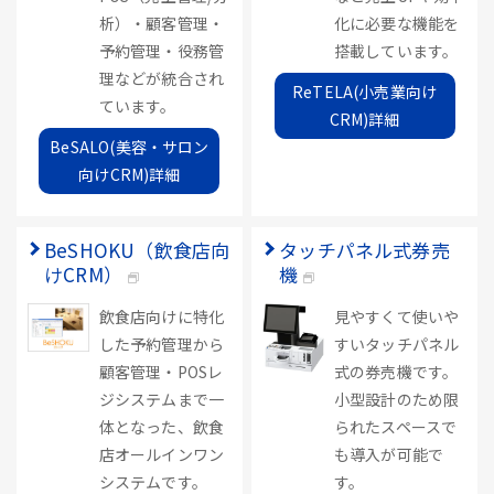
析）・顧客管理・
化に必要な機能を
予約管理・役務管
搭載しています。
理などが統合され
ReTELA(小売業向け
ています。
CRM)詳細
BeSALO(美容・サロン
向けCRM)詳細
BeSHOKU（飲食店向
タッチパネル式券売
けCRM）
機
飲食店向けに特化
見やすくて使いや
した予約管理から
すいタッチパネル
顧客管理・POSレ
式の券売機です。
ジシステムまで一
小型設計のため限
体となった、飲食
られたスペースで
店オールインワン
も導入が可能で
システムです。
す。