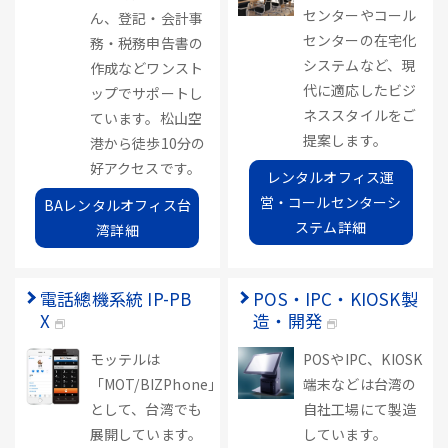
センターやコール
ん、登記・会計事
センターの在宅化
務・税務申告書の
システムなど、現
作成などワンスト
代に適応したビジ
ップでサポートし
ネススタイルをご
ています。松山空
提案します。
港から徒歩10分の
好アクセスです。
レンタルオフィス運
営・コールセンターシ
BAレンタルオフィス台
ステム詳細
湾詳細
電話總機系統 IP-PB
POS・IPC・KIOSK製
X
造・開発
モッテルは
POSやIPC、KIOSK
「MOT/BIZPhone」
端末などは台湾の
として、台湾でも
自社工場にて製造
展開しています。
しています。