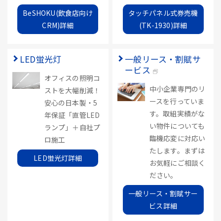
BeSHOKU(飲食店向け
タッチパネル式券売機
CRM)詳細
(TK-1930)詳細
LED蛍光灯
一般リース・割賦サ
ービス
オフィスの照明コ
中小企業専門のリ
ストを大幅削減！
ースを行っていま
安心の日本製・5
す。取組実績がな
年保証「直管LED
い物件についても
ランプ」＋自社プ
臨機応変に対応い
ロ施工
たします。まずは
LED蛍光灯詳細
お気軽にご相談く
ださい。
一般リース・割賦サー
ビス詳細