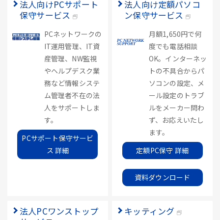
法人向けPCサポート
法人向け定額パソコ
保守サービス
ン保守サービス
PCネットワークの
月額1,650円で何
IT運用管理、IT資
度でも電話相談
産管理、NW監視
OK。インターネッ
やヘルプデスク業
トの不具合からパ
務など情報システ
ソコンの設定、メ
ム管理者不在の法
ール設定のトラブ
人をサポートしま
ルをメーカー問わ
す。
ず、お応えいたし
ます。
PCサポート保守サービ
ス 詳細
定額PC保守 詳細
資料ダウンロード
法人PCワンストップ
キッティング