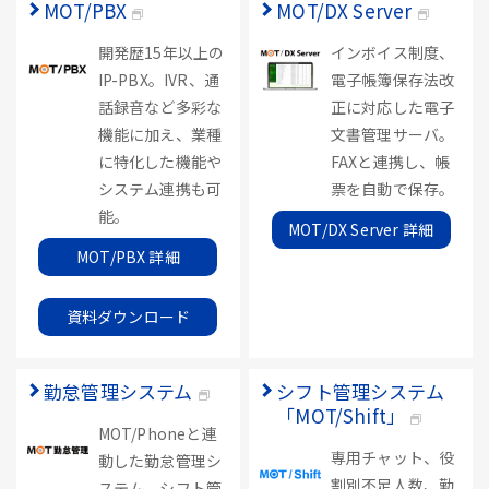
MOT/PBX
MOT/DX Server
開発歴15年以上の
インボイス制度、
IP-PBX。IVR、通
電子帳簿保存法改
話録音など多彩な
正に対応した電子
機能に加え、業種
文書管理サーバ。
に特化した機能や
FAXと連携し、帳
システム連携も可
票を自動で保存。
能。
MOT/DX Server 詳細
MOT/PBX 詳細
資料ダウンロード
勤怠管理システム
シフト管理システム
「MOT/Shift」
MOT/Phoneと連
専用チャット、役
動した勤怠管理シ
割別不足人数、勤
ステム。シフト管