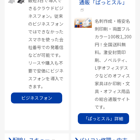
最短3日で導入で
通販「ぱっとスル」
きるクラウドビジ
ネスフォン。従来
名刺作成・格安名
のビジネスフォン
刺印刷・両面フル
ではできなかった
カラー100枚1,200
スマホを使った会
円！全国送料無
社番号での発着信
料。激安封筒印
などが可能です。
刷、ノベルティ、
リースや購入も不
L字オフィスデス
要で安価にビジネ
クなどのオフィス
スフォンを導入で
家具ほか印刷・文
きます。
具・オフィス用品
ビジネスフォン
の総合通販サイト
です。
「ぱっとスル」詳細
配線レスキュー
パソコン修理・中古