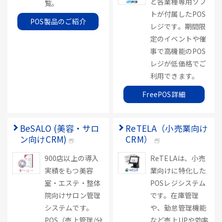
ど各業種専用ソフ
覧。
トが付属したPOS
POS製品のご紹介
レジです。期間限
定のイベントや催
事で高機能のPOS
レジが低価格でご
利用できます。
FreePOS詳細
BeSALO (美容・サロ
ReTELA（小売業向け
ン向けCRM)
CRM）
900店以上の導入
ReTELAは、小売
実績をもつ美容
業向けに特化した
室・エステ・整体
POSレジシステム
院向けサロン管理
です。在庫管理
システムです。
や、勤怠管理機能
POS（売上管理/分
など売上UPや効率