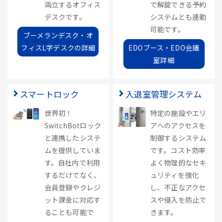
両立するオフィス
で解錠できる予約
デスクです。
システムとも連動
可能です。
ブーメランデスク・オ
フィスL字デスクの詳細
EDOブース・EDO会議
室詳細
スマートロック
入退室管理システム
世界初！
特定の施設やエリ
SwitchBotロック
アへのアクセスを
と連携したシステ
制御するシステム
ムを提供していま
です。コスト効率
す。自社内で利用
よく物理的なセキ
するだけでなく、
ュリティを強化
会員登録やクレジ
し、不正なアクセ
ット課金に対応す
スや侵入を防止で
ることも可能で
きます。