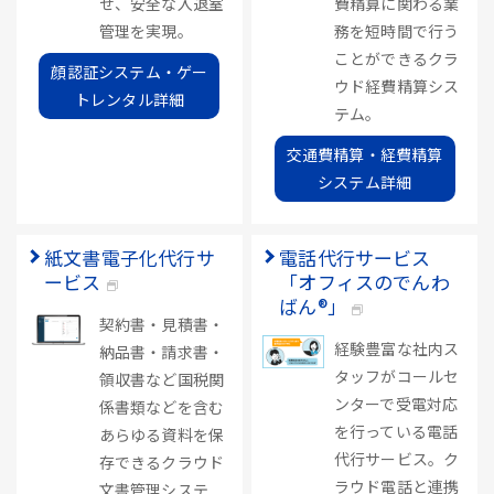
せ、安全な入退室
費精算に関わる業
管理を実現。
務を短時間で行う
ことができるクラ
顔認証システム・ゲー
ウド経費精算シス
トレンタル詳細
テム。
交通費精算・経費精算
システム詳細
紙文書電子化代行サ
電話代行サービス
ービス
「オフィスのでんわ
ばん®」
契約書・見積書・
経験豊富な社内ス
納品書・請求書・
タッフがコールセ
領収書など国税関
ンターで受電対応
係書類などを含む
を行っている電話
あらゆる資料を保
代行サービス。ク
存できるクラウド
ラウド電話と連携
文書管理システ