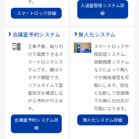
す。
入退室管理システム詳
スマートロック詳細
細
会議室予約システム
無人化システム
工事不要、貼り付
スマートロックや
けて設置できるス
顔認証システム、
マートロックシス
自動精算システム
テムです。鍵はス
などによって無人
マホで開錠でき、
での施設運営を可
リアルタイムで空
能にします。他社
室状況を確認しな
と比較して低価格
がら予約が行えま
での無人化対応が
す。
可能になります。
会議室予約システム詳
無人化システム詳細
細