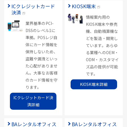
ICクレジットカード
KIOSK端末
決済
情報案内用の
業界基準のPCI-
KIOSK端末や券売
DSSのレベル1に
機、自動精算機な
準拠。POSレジ自
どを製造・開発し
体にカード情報を
ています。あらゆ
保持しないため、
る業種へのOEM・
盗難や漏洩といっ
ODM・カスタマイ
た心配がありませ
ズ品の提供が可能
ん。大事なお客様
です。
のカード情報を守
KIOSK端末詳細
ります。
ICクレジットカード決
済詳細
BAレンタルオフィス
BAレンタルオフィス