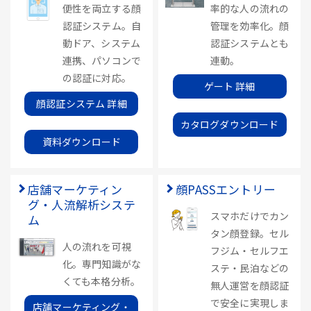
便性を両立する顔
率的な人の流れの
認証システム。自
管理を効率化。顔
動ドア、システム
認証システムとも
連携、パソコンで
連動。
の認証に対応。
ゲート 詳細
顔認証システム 詳細
カタログダウンロード
資料ダウンロード
店舗マーケティン
顔PASSエントリー
グ・人流解析システ
スマホだけでカン
ム
タン顔登録。セル
人の流れを可視
フジム・セルフエ
化。専門知識がな
ステ・民泊などの
くても本格分析。
無人運営を顔認証
で安全に実現しま
店舗マーケティング・