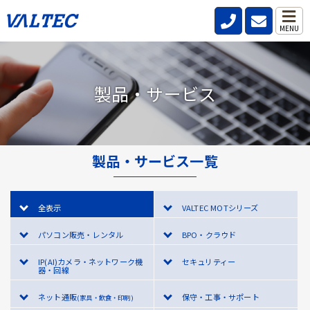
MENU
製品・サービス
製品・サービス一覧
全表示
VALTEC MOTシリーズ
パソコン販売・レンタル
BPO・クラウド
IP(AI)カメラ・ネットワーク機
セキュリティー
器・回線
ネット通販
保守・工事・サポート
(家具・飲食・印刷)