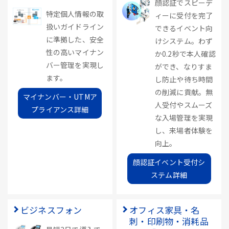
顔認証でスピーデ
特定個人情報の取
ィーに受付を完了
扱いガイドライン
できるイベント向
に準拠した、安全
けシステム。わず
性の高いマイナン
か0.2秒で本人確認
バー管理を実現し
ができ、なりすま
ます。
し防止や待ち時間
の削減に貢献。無
マイナンバー・UTMア
人受付やスムーズ
プライアンス詳細
な入場管理を実現
し、来場者体験を
向上。
顔認証イベント受付シ
ステム詳細
ビジネスフォン
オフィス家具・名
刺・印刷物・消耗品