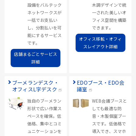
設備をバルテック
木調デザインで統
ネットワークスが
一された美しいオ
一括でお支払い
フィス空間を構築
し、分割払いを可
できます。
能にするサービス
オフィス移転・オフィ
です。
スレイアウト詳細
店舗まるごとサービス
詳細
ブーメランデスク・
EDOブース・EDO会
オフィスL字デスク
議室
独自のブーメラン
WEB会議ブースと
形状で広い作業ス
しても最適な防
ペースを確保。低
音・木製個室ブー
価格、集中とコミ
スです。低価格で
ュニケーションを
導入でき、スマホ