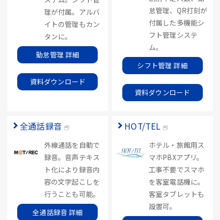
怠管理、QR打刻が
理が付属。アルバ
付属した多機能シ
イトの管理もカン
フト管理システ
タンに。
ム。
勤怠管理 詳細
シフト管理 詳細
資料ダウンロード
資料ダウンロード
全通話録音
HOT/TEL
外線通話を自動で
ホテル・旅館用ス
録音。音声テキス
マホPBXアプリ。
ト化により録音内
工事不要でスマホ
容の文字起こしを
を客室電話機に。
行うことも可能。
客室タブレットも
設置可。
全通話録音 詳細