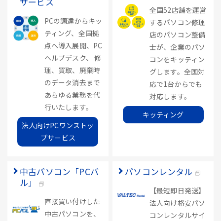
サービス
全国52店舗を運営
PCの調達からキッ
するパソコン修理
ティング、全国拠
店のパソコン整備
点へ導入展開、PC
士が、企業のパソ
ヘルプデスク、 修
コンをキッティン
理、買取、廃棄時
グします。全国対
のデータ消去まで
応で1台からでも
あらゆる業務を代
対応します。
行いたします。
キッティング
法人向けPCワンストッ
プサービス
中古パソコン「PCバ
パソコンレンタル
ル」
【最短即日発送】
直接買い付けした
法人向け格安パソ
中古パソコンを、
コンレンタルサイ