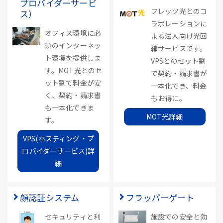
プロバイダーサービ
フレッツ光とのコ
ス）
ラボレーションに
オフィス環境に必
よる法人向け光回
須のインターネッ
線サービスです。
ト環境を提供しま
VPSとのセット割
す。MOT光とのセ
で契約・請求書が
ット割で料金が安
一本化でき、料金
く、契約・請求書
もお得に。
も一本化できま
MOT光詳細
す。
VPS(ホスティング・プ
ロバイダーサービス)詳
細
顔認証システム
フラッパーゲート
セキュリティと利
施設での安全と効