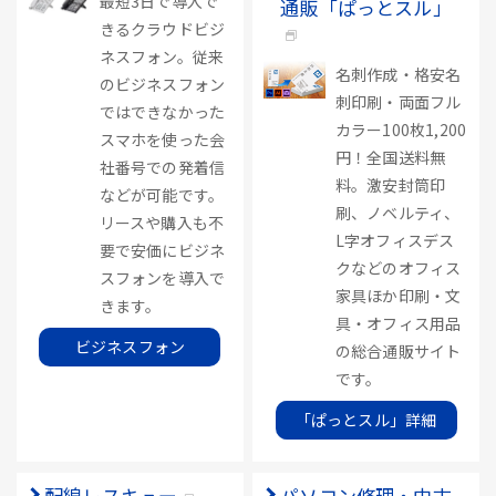
最短3日で導入で
通販「ぱっとスル」
きるクラウドビジ
ネスフォン。従来
名刺作成・格安名
のビジネスフォン
刺印刷・両面フル
ではできなかった
カラー100枚1,200
スマホを使った会
円！全国送料無
社番号での発着信
料。激安封筒印
などが可能です。
刷、ノベルティ、
リースや購入も不
L字オフィスデス
要で安価にビジネ
クなどのオフィス
スフォンを導入で
家具ほか印刷・文
きます。
具・オフィス用品
ビジネスフォン
の総合通販サイト
です。
「ぱっとスル」詳細
配線レスキュー
パソコン修理・中古