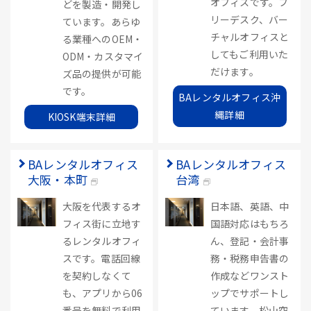
オフィスです。フ
どを製造・開発し
リーデスク、バー
ています。あらゆ
チャルオフィスと
る業種へのOEM・
してもご利用いた
ODM・カスタマイ
だけます。
ズ品の提供が可能
です。
BAレンタルオフィス沖
縄詳細
KIOSK端末詳細
BAレンタルオフィス
BAレンタルオフィス
大阪・本町
台湾
大阪を代表するオ
日本語、英語、中
フィス街に立地す
国語対応はもちろ
るレンタルオフィ
ん、登記・会計事
スです。電話回線
務・税務申告書の
を契約しなくて
作成などワンスト
も、アプリから06
ップでサポートし
番号を無料で利用
ています。松山空