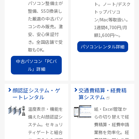
パソコン整備士が
ト。ノート/デスク
整備、SSD換装し
トップパソコ
た厳選の中古パソ
ン/Mac等取扱い。
コンのみ販売。激
1週間4,700円/月
安、安心保証付
額1,600円～。
き。全国店舗で受
パソコンレンタル詳細
取もOK。
中古パソコン「PCバ
ル」詳細
顔認証システム・ゲ
交通費精算・経費精
ートレンタル
算システム
温度表示・機能を
紙・Excel管理か
備えたAI顔認証シ
らの切り替えで経
ステム。セキュリ
費精算・経費申請
ティゲートと組合
業務を効率化。経