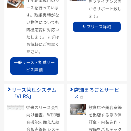
中小企業専門のリ
をファイナンス面
ースを行っていま
からサポート致し
す。取組実績がな
ます。
い物件についても
サブリース詳細
臨機応変に対応い
たします。まずは
お気軽にご相談く
ださい。
一般リース・割賦サー
ビス詳細
リース管理システム
店舗まるごとサービ
「VLRS」
ス
従来のリース会社
飲食店や美容室等
向け審査、WEB審
を出店する際の保
査機能を備えた統
証金・内装造作・
合販売管理システ
設備をバルテック