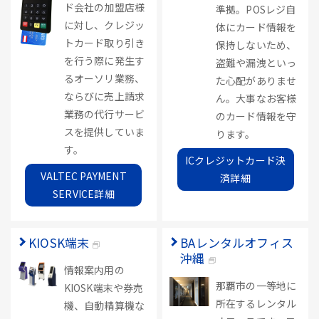
ド会社の加盟店様
準拠。POSレジ自
に対し、クレジッ
体にカード情報を
トカード取り引き
保持しないため、
を行う際に発生す
盗難や漏洩といっ
るオーソリ業務、
た心配がありませ
ならびに売上請求
ん。大事なお客様
業務の代行サービ
のカード情報を守
スを提供していま
ります。
す。
ICクレジットカード決
VALTEC PAYMENT
済詳細
SERVICE詳細
KIOSK端末
BAレンタルオフィス
沖縄
情報案内用の
那覇市の一等地に
KIOSK端末や券売
所在するレンタル
機、自動精算機な