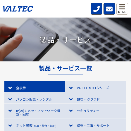
MENU
製品・サービス
製品・サービス一覧
全表示
VALTEC MOTシリーズ
パソコン販売・レンタル
BPO・クラウド
IP(AI)カメラ・ネットワーク機
セキュリティー
器・回線
ネット通販
保守・工事・サポート
(家具・飲食・印刷)