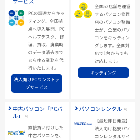
サービス
全国52店舗を運営
PCの調達からキッ
するパソコン修理
ティング、全国拠
店のパソコン整備
点へ導入展開、PC
士が、企業のパソ
ヘルプデスク、 修
コンをキッティン
理、買取、廃棄時
グします。全国対
のデータ消去まで
応で1台からでも
あらゆる業務を代
対応します。
行いたします。
キッティング
法人向けPCワンストッ
プサービス
中古パソコン「PCバ
パソコンレンタル
ル」
【最短即日発送】
直接買い付けした
法人向け格安パソ
中古パソコンを、
コンレンタルサイ