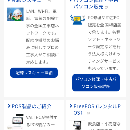
パソコン販売
LAN、Wi-Fi、電
PC修理や中古PC
話、電気の配線工
販売を全国48店舗
事の全国工事店ネ
で承ります。各種
ットワークです。
ソフト・ネットワ
配線や機器のお悩
ーク設定などを行
みに対してプロの
う法人様向けキッ
工事人がご相談に
ティングサービス
対応します。
も承っています。
配線レスキュー詳細
パソコン修理・中古パ
ソコン販売詳細
POS製品のご紹介
FreePOS (レンタルP
OS）
VALTECが提供す
飲食店・小売店な
るPOS製品の一