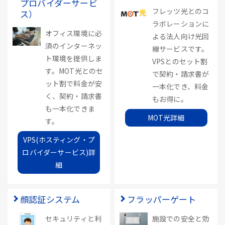
プロバイダーサービ
フレッツ光とのコ
ス）
ラボレーションに
オフィス環境に必
よる法人向け光回
須のインターネッ
線サービスです。
ト環境を提供しま
VPSとのセット割
す。MOT光とのセ
で契約・請求書が
ット割で料金が安
一本化でき、料金
く、契約・請求書
もお得に。
も一本化できま
MOT光詳細
す。
VPS(ホスティング・プ
ロバイダーサービス)詳
細
顔認証システム
フラッパーゲート
セキュリティと利
施設での安全と効