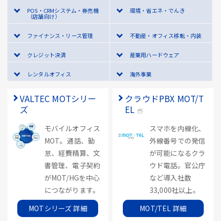
POS・CRMシステム・券売機
環境・省エネ・でんき
（店舗向け）
ファイナンス・リース管理
不動産・オフィス移転・内装
クレジット決済
産業用ハードウェア
レンタルオフィス
海外事業
VALTEC MOTシリー
クラウドPBX MOT/T
ズ
EL
モバイルオフィス
スマホを内線化、
MOT。通話、勤
外線番号での発信
怠、経費精算、文
が可能になるクラ
書管理、電子契約
ウド電話。官公庁
がMOT/HGを中心
など導入社数
につながります。
33,000社以上。
MOTシリーズ 詳細
MOT/TEL 詳細