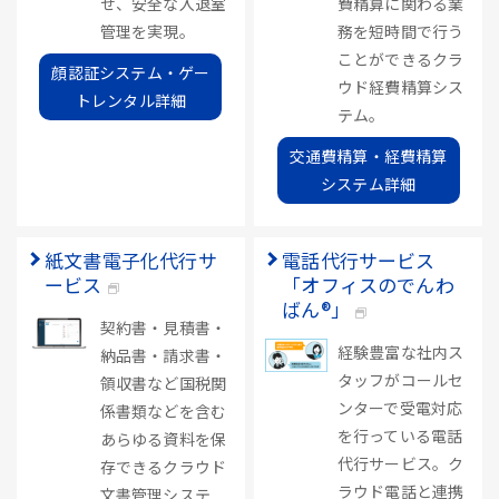
せ、安全な入退室
費精算に関わる業
管理を実現。
務を短時間で行う
ことができるクラ
顔認証システム・ゲー
ウド経費精算シス
トレンタル詳細
テム。
交通費精算・経費精算
システム詳細
紙文書電子化代行サ
電話代行サービス
ービス
「オフィスのでんわ
ばん®」
契約書・見積書・
経験豊富な社内ス
納品書・請求書・
タッフがコールセ
領収書など国税関
ンターで受電対応
係書類などを含む
を行っている電話
あらゆる資料を保
代行サービス。ク
存できるクラウド
ラウド電話と連携
文書管理システ