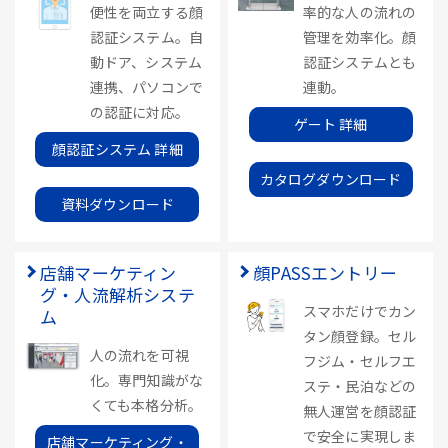
便性を両立する顔
率的な人の流れの
認証システム。自
管理を効率化。顔
動ドア、システム
認証システムとも
連携、パソコンで
連動。
の認証に対応。
ゲート 詳細
顔認証システム 詳細
カタログダウンロード
資料ダウンロード
店舗マーケティン
顔PASSエントリー
グ・人流解析システ
スマホだけでカン
ム
タン顔登録。セル
人の流れを可視
フジム・セルフエ
化。専門知識がな
ステ・民泊などの
くても本格分析。
無人運営を顔認証
で安全に実現しま
店舗マーケティング・