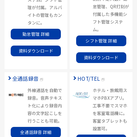
怠管理、QR打刻が
理が付属。アルバ
付属した多機能シ
イトの管理もカン
フト管理システ
タンに。
ム。
勤怠管理 詳細
シフト管理 詳細
資料ダウンロード
資料ダウンロード
全通話録音
HOT/TEL
外線通話を自動で
ホテル・旅館用ス
録音。音声テキス
マホPBXアプリ。
ト化により録音内
工事不要でスマホ
容の文字起こしを
を客室電話機に。
行うことも可能。
客室タブレットも
設置可。
全通話録音 詳細