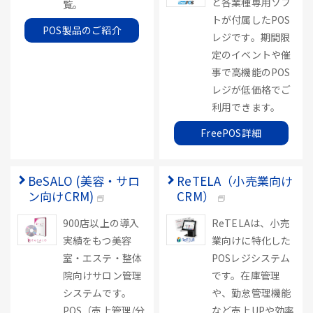
ど各業種専用ソフ
覧。
トが付属したPOS
POS製品のご紹介
レジです。期間限
定のイベントや催
事で高機能のPOS
レジが低価格でご
利用できます。
FreePOS詳細
BeSALO (美容・サロ
ReTELA（小売業向け
ン向けCRM)
CRM）
900店以上の導入
ReTELAは、小売
実績をもつ美容
業向けに特化した
室・エステ・整体
POSレジシステム
院向けサロン管理
です。在庫管理
システムです。
や、勤怠管理機能
POS（売上管理/分
など売上UPや効率