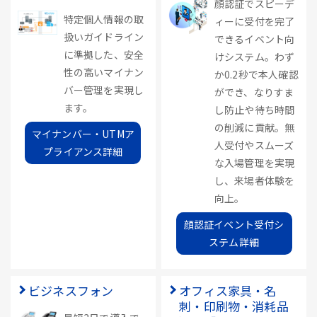
顔認証でスピーデ
特定個人情報の取
ィーに受付を完了
扱いガイドライン
できるイベント向
に準拠した、安全
けシステム。わず
性の高いマイナン
か0.2秒で本人確認
バー管理を実現し
ができ、なりすま
ます。
し防止や待ち時間
の削減に貢献。無
マイナンバー・UTMア
人受付やスムーズ
プライアンス詳細
な入場管理を実現
し、来場者体験を
向上。
顔認証イベント受付シ
ステム詳細
ビジネスフォン
オフィス家具・名
刺・印刷物・消耗品