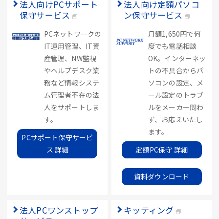
法人向けPCサポート
法人向け定額パソコ
保守サービス
ン保守サービス
PCネットワークの
月額1,650円で何
IT運用管理、IT資
度でも電話相談
産管理、NW監視
OK。インターネッ
やヘルプデスク業
トの不具合からパ
務など情報システ
ソコンの設定、メ
ム管理者不在の法
ール設定のトラブ
人をサポートしま
ルをメーカー問わ
す。
ず、お応えいたし
ます。
PCサポート保守サービ
ス 詳細
定額PC保守 詳細
資料ダウンロード
法人PCワンストップ
キッティング