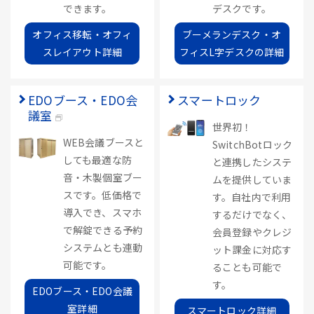
できます。
デスクです。
オフィス移転・オフィ
ブーメランデスク・オ
スレイアウト詳細
フィスL字デスクの詳細
EDOブース・EDO会
スマートロック
議室
世界初！
WEB会議ブースと
SwitchBotロック
しても最適な防
と連携したシステ
音・木製個室ブー
ムを提供していま
スです。低価格で
す。自社内で利用
導入でき、スマホ
するだけでなく、
で解錠できる予約
会員登録やクレジ
システムとも連動
ット課金に対応す
可能です。
ることも可能で
す。
EDOブース・EDO会議
室詳細
スマートロック詳細