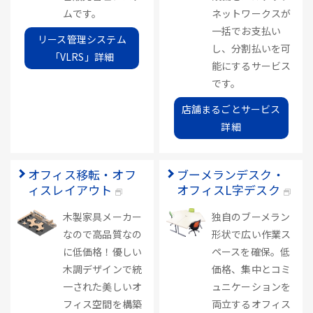
ムです。
ネットワークスが
一括でお支払い
リース管理システム
し、分割払いを可
「VLRS」詳細
能にするサービス
です。
店舗まるごとサービス
詳細
オフィス移転・オフ
ブーメランデスク・
ィスレイアウト
オフィスL字デスク
木製家具メーカー
独自のブーメラン
なので高品質なの
形状で広い作業ス
に低価格！優しい
ペースを確保。低
木調デザインで統
価格、集中とコミ
一された美しいオ
ュニケーションを
フィス空間を構築
両立するオフィス