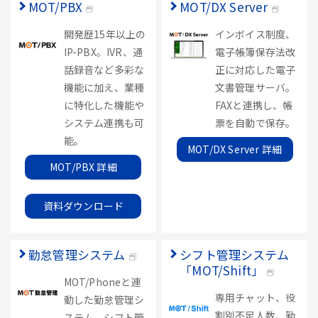
MOT/PBX
MOT/DX Server
開発歴15年以上の
インボイス制度、
IP-PBX。IVR、通
電子帳簿保存法改
話録音など多彩な
正に対応した電子
機能に加え、業種
文書管理サーバ。
に特化した機能や
FAXと連携し、帳
システム連携も可
票を自動で保存。
能。
MOT/DX Server 詳細
MOT/PBX 詳細
資料ダウンロード
勤怠管理システム
シフト管理システム
「MOT/Shift」
MOT/Phoneと連
専用チャット、役
動した勤怠管理シ
割別不足人数、勤
ステム。シフト管