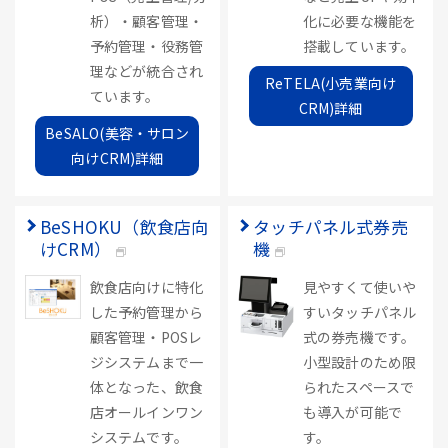
析）・顧客管理・
化に必要な機能を
予約管理・役務管
搭載しています。
理などが統合され
ReTELA(小売業向け
ています。
CRM)詳細
BeSALO(美容・サロン
向けCRM)詳細
BeSHOKU（飲食店向
タッチパネル式券売
けCRM）
機
飲食店向けに特化
見やすくて使いや
した予約管理から
すいタッチパネル
顧客管理・POSレ
式の券売機です。
ジシステムまで一
小型設計のため限
体となった、飲食
られたスペースで
店オールインワン
も導入が可能で
システムです。
す。