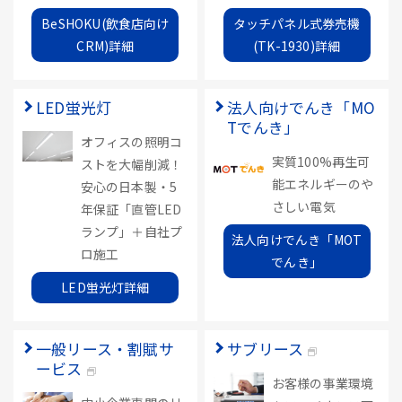
BeSHOKU(飲食店向け
タッチパネル式券売機
CRM)詳細
(TK-1930)詳細
LED蛍光灯
法人向けでんき「MO
Tでんき」
オフィスの照明コ
実質100%再生可
ストを大幅削減！
能エネルギーのや
安心の日本製・5
さしい電気
年保証「直管LED
ランプ」＋自社プ
法人向けでんき「MOT
ロ施工
でんき」
LED蛍光灯詳細
一般リース・割賦サ
サブリース
ービス
お客様の事業環境