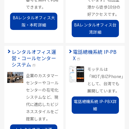
できます。
港から徒歩10分の
好アクセスです。
BAレンタルオフィス大
阪・本町詳細
BAレンタルオフィス台
湾詳細
レンタルオフィス運
電話總機系統 IP-PB
営・コールセンター
X
システム
モッテルは
企業のカスタマー
「MOT/BIZPhone」
センターやコール
として、台湾でも
センターの在宅化
展開しています。
システムなど、現
電話總機系統 IP-PBX詳
代に適応したビジ
細
ネススタイルをご
提案します。