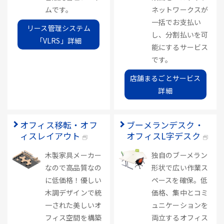
ムです。
ネットワークスが
一括でお支払い
リース管理システム
し、分割払いを可
「VLRS」詳細
能にするサービス
です。
店舗まるごとサービス
詳細
オフィス移転・オフ
ブーメランデスク・
ィスレイアウト
オフィスL字デスク
木製家具メーカー
独自のブーメラン
なので高品質なの
形状で広い作業ス
に低価格！優しい
ペースを確保。低
木調デザインで統
価格、集中とコミ
一された美しいオ
ュニケーションを
フィス空間を構築
両立するオフィス