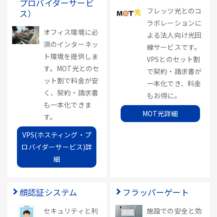
プロバイダーサービ
フレッツ光とのコ
ス）
ラボレーションに
オフィス環境に必
よる法人向け光回
須のインターネッ
線サービスです。
ト環境を提供しま
VPSとのセット割
す。MOT光とのセ
で契約・請求書が
ット割で料金が安
一本化でき、料金
く、契約・請求書
もお得に。
も一本化できま
MOT光詳細
す。
VPS(ホスティング・プ
ロバイダーサービス)詳
細
顔認証システム
フラッパーゲート
セキュリティと利
施設での安全と効