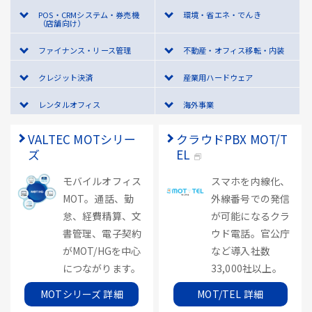
POS・CRMシステム・券売機
環境・省エネ・でんき
（店舗向け）
ファイナンス・リース管理
不動産・オフィス移転・内装
クレジット決済
産業用ハードウェア
レンタルオフィス
海外事業
VALTEC MOTシリー
クラウドPBX MOT/T
ズ
EL
モバイルオフィス
スマホを内線化、
MOT。通話、勤
外線番号での発信
怠、経費精算、文
が可能になるクラ
書管理、電子契約
ウド電話。官公庁
がMOT/HGを中心
など導入社数
につながります。
33,000社以上。
MOTシリーズ 詳細
MOT/TEL 詳細