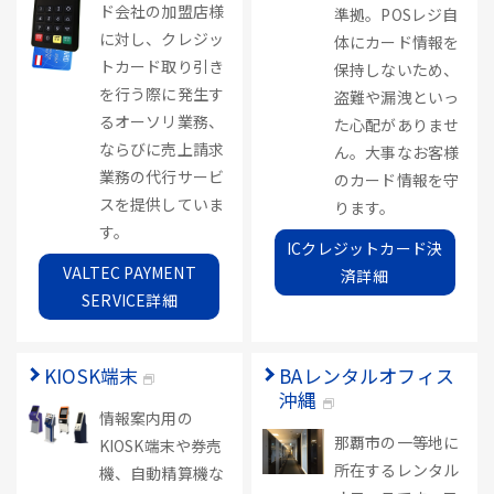
ド会社の加盟店様
準拠。POSレジ自
に対し、クレジッ
体にカード情報を
トカード取り引き
保持しないため、
を行う際に発生す
盗難や漏洩といっ
るオーソリ業務、
た心配がありませ
ならびに売上請求
ん。大事なお客様
業務の代行サービ
のカード情報を守
スを提供していま
ります。
す。
ICクレジットカード決
VALTEC PAYMENT
済詳細
SERVICE詳細
KIOSK端末
BAレンタルオフィス
沖縄
情報案内用の
那覇市の一等地に
KIOSK端末や券売
所在するレンタル
機、自動精算機な