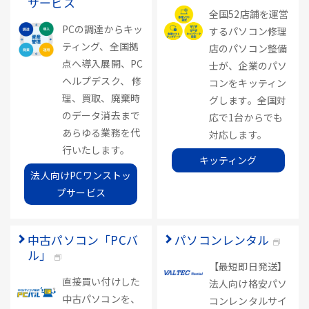
サービス
全国52店舗を運営
PCの調達からキッ
するパソコン修理
ティング、全国拠
店のパソコン整備
点へ導入展開、PC
士が、企業のパソ
ヘルプデスク、 修
コンをキッティン
理、買取、廃棄時
グします。全国対
のデータ消去まで
応で1台からでも
あらゆる業務を代
対応します。
行いたします。
キッティング
法人向けPCワンストッ
プサービス
中古パソコン「PCバ
パソコンレンタル
ル」
【最短即日発送】
直接買い付けした
法人向け格安パソ
中古パソコンを、
コンレンタルサイ