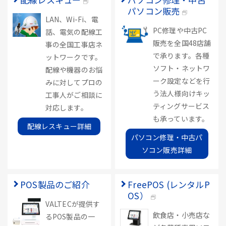
パソコン販売
LAN、Wi-Fi、電
PC修理や中古PC
話、電気の配線工
販売を全国48店舗
事の全国工事店ネ
で承ります。各種
ットワークです。
ソフト・ネットワ
配線や機器のお悩
ーク設定などを行
みに対してプロの
う法人様向けキッ
工事人がご相談に
ティングサービス
対応します。
も承っています。
配線レスキュー詳細
パソコン修理・中古パ
ソコン販売詳細
POS製品のご紹介
FreePOS (レンタルP
OS）
VALTECが提供す
飲食店・小売店な
るPOS製品の一