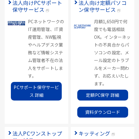
法人向けPCサポート
法人向け定額パソコ
保守サービス
ン保守サービス
PCネットワークの
月額1,650円で何
IT運用管理、IT資
度でも電話相談
産管理、NW監視
OK。インターネッ
やヘルプデスク業
トの不具合からパ
務など情報システ
ソコンの設定、メ
ム管理者不在の法
ール設定のトラブ
人をサポートしま
ルをメーカー問わ
す。
ず、お応えいたし
ます。
PCサポート保守サービ
ス 詳細
定額PC保守 詳細
資料ダウンロード
法人PCワンストップ
キッティング