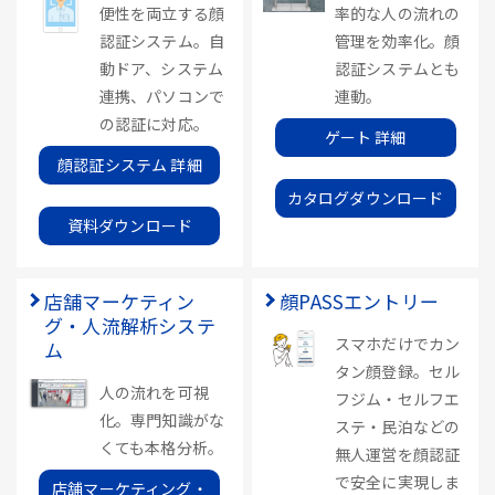
便性を両立する顔
率的な人の流れの
認証システム。自
管理を効率化。顔
動ドア、システム
認証システムとも
連携、パソコンで
連動。
の認証に対応。
ゲート 詳細
顔認証システム 詳細
カタログダウンロード
資料ダウンロード
店舗マーケティン
顔PASSエントリー
グ・人流解析システ
スマホだけでカン
ム
タン顔登録。セル
人の流れを可視
フジム・セルフエ
化。専門知識がな
ステ・民泊などの
くても本格分析。
無人運営を顔認証
で安全に実現しま
店舗マーケティング・