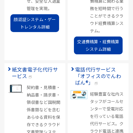
せ、安全な入退室
費精算に関わる業
管理を実現。
務を短時間で行う
ことができるクラ
顔認証システム・ゲー
ウド経費精算シス
トレンタル詳細
テム。
交通費精算・経費精算
システム詳細
紙文書電子化代行サ
電話代行サービス
ービス
「オフィスのでんわ
ばん®」
契約書・見積書・
経験豊富な社内ス
納品書・請求書・
タッフがコールセ
領収書など国税関
ンターで受電対応
係書類などを含む
を行っている電話
あらゆる資料を保
代行サービス。ク
存できるクラウド
ラウド電話と連携
文書管理システ