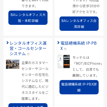
できます。
港から徒歩10分の
好アクセスです。
BAレンタルオフィス大
阪・本町詳細
BAレンタルオフィス台
湾詳細
レンタルオフィス運
電話總機系統 IP-PB
営・コールセンター
X
システム
モッテルは
企業のカスタマー
「MOT/BIZPhone」
センターやコール
として、台湾でも
センターの在宅化
展開しています。
システムなど、現
電話總機系統 IP-PBX詳
代に適応したビジ
細
ネススタイルをご
提案します。