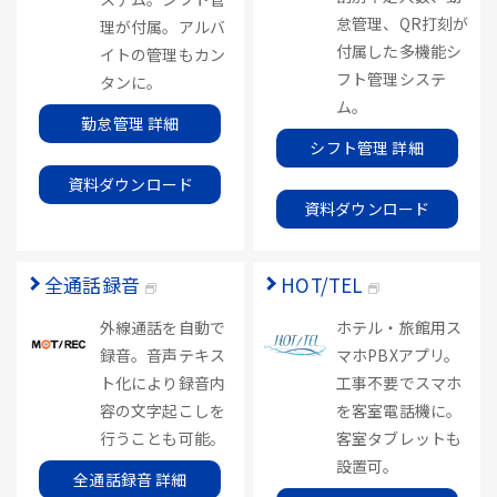
怠管理、QR打刻が
理が付属。アルバ
付属した多機能シ
イトの管理もカン
フト管理システ
タンに。
ム。
勤怠管理 詳細
シフト管理 詳細
資料ダウンロード
資料ダウンロード
全通話録音
HOT/TEL
外線通話を自動で
ホテル・旅館用ス
録音。音声テキス
マホPBXアプリ。
ト化により録音内
工事不要でスマホ
容の文字起こしを
を客室電話機に。
行うことも可能。
客室タブレットも
設置可。
全通話録音 詳細