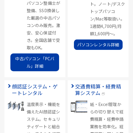
パソコン整備士が
ト。ノート/デスク
整備、SSD換装し
トップパソコ
た厳選の中古パソ
ン/Mac等取扱い。
コンのみ販売。激
1週間4,700円/月
安、安心保証付
額1,600円～。
き。全国店舗で受
パソコンレンタル詳細
取もOK。
中古パソコン「PCバ
ル」詳細
顔認証システム・ゲ
交通費精算・経費精
ートレンタル
算システム
温度表示・機能を
紙・Excel管理か
備えたAI顔認証シ
らの切り替えで経
ステム。セキュリ
費精算・経費申請
ティゲートと組合
業務を効率化。経