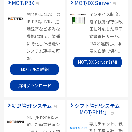
MOT/PBX
MOT/DX Server
開発歴15年以上の
インボイス制度、
IP-PBX。IVR、通
電子帳簿保存法改
話録音など多彩な
正に対応した電子
機能に加え、業種
文書管理サーバ。
に特化した機能や
FAXと連携し、帳
システム連携も可
票を自動で保存。
能。
MOT/DX Server 詳細
MOT/PBX 詳細
資料ダウンロード
勤怠管理システム
シフト管理システム
「MOT/Shift」
MOT/Phoneと連
専用チャット、役
動した勤怠管理シ
割別不足人数、勤
ステム。シフト管