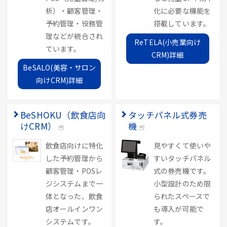
析）・顧客管理・
化に必要な機能を
予約管理・役務管
搭載しています。
理などが統合され
ReTELA(小売業向け
ています。
CRM)詳細
BeSALO(美容・サロン
向けCRM)詳細
BeSHOKU（飲食店向
タッチパネル式券売
けCRM）
機
飲食店向けに特化
見やすくて使いや
した予約管理から
すいタッチパネル
顧客管理・POSレ
式の券売機です。
ジシステムまで一
小型設計のため限
体となった、飲食
られたスペースで
店オールインワン
も導入が可能で
システムです。
す。