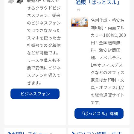
最短3日で導入で
通販「ぱっとスル」
きるクラウドビジ
ネスフォン。従来
名刺作成・格安名
のビジネスフォン
刺印刷・両面フル
ではできなかった
カラー100枚1,200
スマホを使った会
円！全国送料無
社番号での発着信
料。激安封筒印
などが可能です。
刷、ノベルティ、
リースや購入も不
L字オフィスデス
要で安価にビジネ
クなどのオフィス
スフォンを導入で
家具ほか印刷・文
きます。
具・オフィス用品
ビジネスフォン
の総合通販サイト
です。
「ぱっとスル」詳細
配線レスキュー
パソコン修理・中古