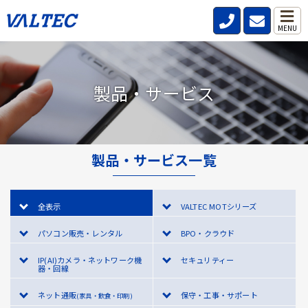
MENU
製品・サービス
製品・サービス一覧
全表示
VALTEC MOTシリーズ
パソコン販売・レンタル
BPO・クラウド
IP(AI)カメラ・ネットワーク機
セキュリティー
器・回線
ネット通販
保守・工事・サポート
(家具・飲食・印刷)