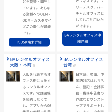
オフィスです。フ
どを製造・開発し
リーデスク、バー
ています。あらゆ
チャルオフィスと
る業種へのOEM・
してもご利用いた
ODM・カスタマイ
だけます。
ズ品の提供が可能
です。
BAレンタルオフィス沖
縄詳細
KIOSK端末詳細
BAレンタルオフィス
BAレンタルオフィス
大阪・本町
台湾
大阪を代表するオ
日本語、英語、中
フィス街に立地す
国語対応はもちろ
るレンタルオフィ
ん、登記・会計事
スです。電話回線
務・税務申告書の
を契約しなくて
作成などワンスト
も、アプリから06
ップでサポートし
番号を無料で利用
ています。松山空