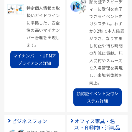
顔認証でスピーデ
特定個人情報の取
ィーに受付を完了
扱いガイドライン
できるイベント向
に準拠した、安全
けシステム。わず
性の高いマイナン
か0.2秒で本人確認
バー管理を実現し
ができ、なりすま
ます。
し防止や待ち時間
の削減に貢献。無
マイナンバー・UTMア
人受付やスムーズ
プライアンス詳細
な入場管理を実現
し、来場者体験を
向上。
顔認証イベント受付シ
ステム詳細
ビジネスフォン
オフィス家具・名
刺・印刷物・消耗品