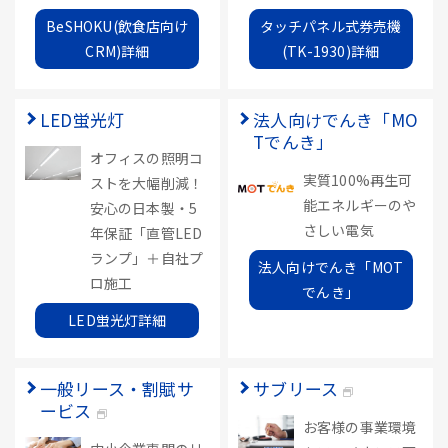
BeSHOKU(飲食店向け
タッチパネル式券売機
CRM)詳細
(TK-1930)詳細
LED蛍光灯
法人向けでんき「MO
Tでんき」
オフィスの照明コ
実質100%再生可
ストを大幅削減！
能エネルギーのや
安心の日本製・5
さしい電気
年保証「直管LED
ランプ」＋自社プ
法人向けでんき「MOT
ロ施工
でんき」
LED蛍光灯詳細
一般リース・割賦サ
サブリース
ービス
お客様の事業環境