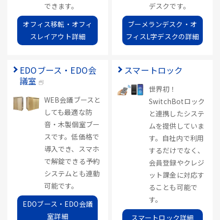
できます。
デスクです。
オフィス移転・オフィ
ブーメランデスク・オ
スレイアウト詳細
フィスL字デスクの詳細
EDOブース・EDO会
スマートロック
議室
世界初！
WEB会議ブースと
SwitchBotロック
しても最適な防
と連携したシステ
音・木製個室ブー
ムを提供していま
スです。低価格で
す。自社内で利用
導入でき、スマホ
するだけでなく、
で解錠できる予約
会員登録やクレジ
システムとも連動
ット課金に対応す
可能です。
ることも可能で
す。
EDOブース・EDO会議
室詳細
スマートロック詳細