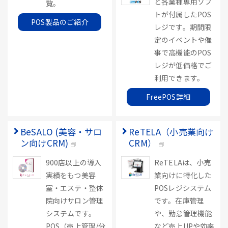
ど各業種専用ソフ
覧。
トが付属したPOS
POS製品のご紹介
レジです。期間限
定のイベントや催
事で高機能のPOS
レジが低価格でご
利用できます。
FreePOS詳細
BeSALO (美容・サロ
ReTELA（小売業向け
ン向けCRM)
CRM）
900店以上の導入
ReTELAは、小売
実績をもつ美容
業向けに特化した
室・エステ・整体
POSレジシステム
院向けサロン管理
です。在庫管理
システムです。
や、勤怠管理機能
POS（売上管理/分
など売上UPや効率