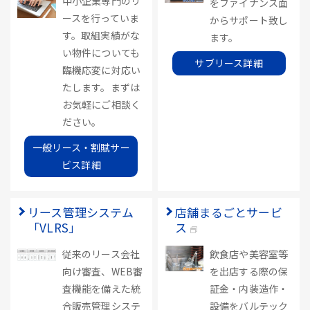
中小企業専門のリ
をファイナンス面
ースを行っていま
からサポート致し
す。取組実績がな
ます。
い物件についても
サブリース詳細
臨機応変に対応い
たします。まずは
お気軽にご相談く
ださい。
一般リース・割賦サー
ビス詳細
リース管理システム
店舗まるごとサービ
「VLRS」
ス
従来のリース会社
飲食店や美容室等
向け審査、WEB審
を出店する際の保
査機能を備えた統
証金・内装造作・
合販売管理システ
設備をバルテック