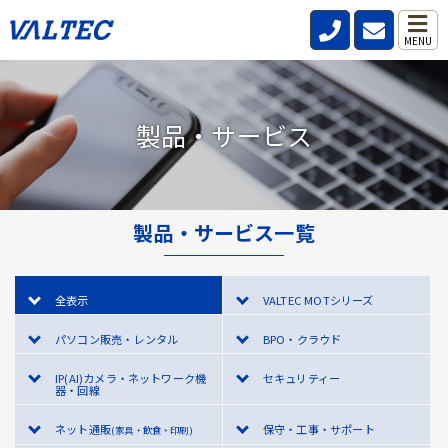
MENU
製品・サービス
製品・サービス一覧
全表示
VALTEC MOTシリーズ
パソコン販売・レンタル
BPO・クラウド
IP(AI)カメラ・ネットワーク機
セキュリティー
器・回線
ネット通販
保守・工事・サポート
(家具・飲食・印刷)