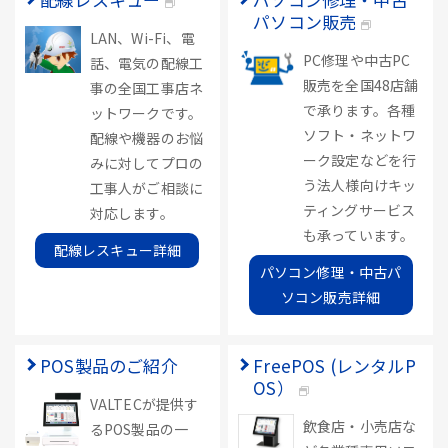
パソコン販売
LAN、Wi-Fi、電
PC修理や中古PC
話、電気の配線工
販売を全国48店舗
事の全国工事店ネ
で承ります。各種
ットワークです。
ソフト・ネットワ
配線や機器のお悩
ーク設定などを行
みに対してプロの
う法人様向けキッ
工事人がご相談に
ティングサービス
対応します。
も承っています。
配線レスキュー詳細
パソコン修理・中古パ
ソコン販売詳細
POS製品のご紹介
FreePOS (レンタルP
OS）
VALTECが提供す
飲食店・小売店な
るPOS製品の一