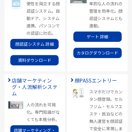
便性を両立する顔
率的な人の流れの
認証システム。自
管理を効率化。顔
動ドア、システム
認証システムとも
連携、パソコンで
連動。
の認証に対応。
ゲート 詳細
顔認証システム 詳細
カタログダウンロード
資料ダウンロード
店舗マーケティン
顔PASSエントリー
グ・人流解析システ
スマホだけでカン
ム
タン顔登録。セル
人の流れを可視
フジム・セルフエ
化。専門知識がな
ステ・民泊などの
くても本格分析。
無人運営を顔認証
で安全に実現しま
店舗マーケティング・