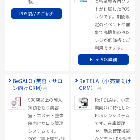
ど各業種専用ソフ
覧。
トが付属したPOS
POS製品のご紹介
レジです。期間限
定のイベントや催
事で高機能のPOS
レジが低価格でご
利用できます。
FreePOS詳細
BeSALO (美容・サロ
ReTELA（小売業向け
ン向けCRM)
CRM）
900店以上の導入
ReTELAは、小売
実績をもつ美容
業向けに特化した
室・エステ・整体
POSレジシステム
院向けサロン管理
です。在庫管理
システムです。
や、勤怠管理機能
POS（売上管理/分
など売上UPや効率