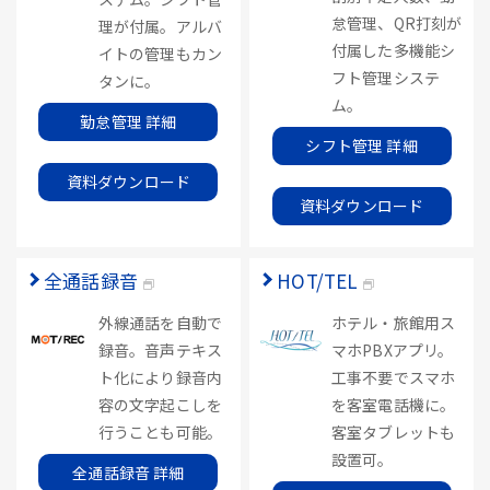
怠管理、QR打刻が
理が付属。アルバ
付属した多機能シ
イトの管理もカン
フト管理システ
タンに。
ム。
勤怠管理 詳細
シフト管理 詳細
資料ダウンロード
資料ダウンロード
全通話録音
HOT/TEL
外線通話を自動で
ホテル・旅館用ス
録音。音声テキス
マホPBXアプリ。
ト化により録音内
工事不要でスマホ
容の文字起こしを
を客室電話機に。
行うことも可能。
客室タブレットも
設置可。
全通話録音 詳細