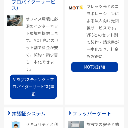
プロバイダーサービ
フレッツ光とのコ
ス）
ラボレーションに
オフィス環境に必
よる法人向け光回
須のインターネッ
線サービスです。
ト環境を提供しま
VPSとのセット割
す。MOT光とのセ
で契約・請求書が
ット割で料金が安
一本化でき、料金
く、契約・請求書
もお得に。
も一本化できま
MOT光詳細
す。
VPS(ホスティング・プ
ロバイダーサービス)詳
細
顔認証システム
フラッパーゲート
セキュリティと利
施設での安全と効