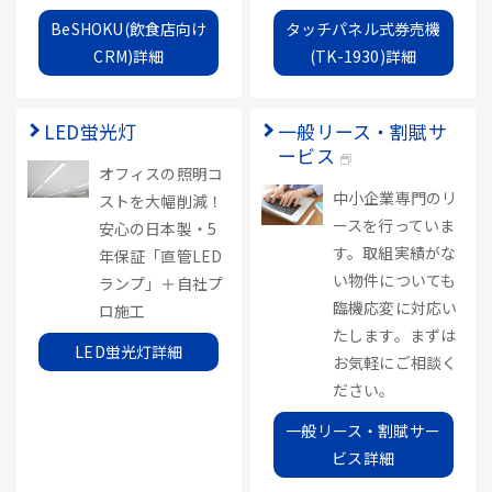
BeSHOKU(飲食店向け
タッチパネル式券売機
CRM)詳細
(TK-1930)詳細
LED蛍光灯
一般リース・割賦サ
ービス
オフィスの照明コ
中小企業専門のリ
ストを大幅削減！
ースを行っていま
安心の日本製・5
す。取組実績がな
年保証「直管LED
い物件についても
ランプ」＋自社プ
臨機応変に対応い
ロ施工
たします。まずは
LED蛍光灯詳細
お気軽にご相談く
ださい。
一般リース・割賦サー
ビス詳細