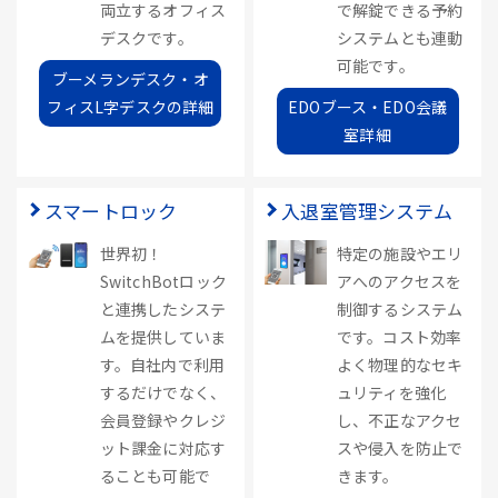
両立するオフィス
で解錠できる予約
デスクです。
システムとも連動
可能です。
ブーメランデスク・オ
フィスL字デスクの詳細
EDOブース・EDO会議
室詳細
スマートロック
入退室管理システム
世界初！
特定の施設やエリ
SwitchBotロック
アへのアクセスを
と連携したシステ
制御するシステム
ムを提供していま
です。コスト効率
す。自社内で利用
よく物理的なセキ
するだけでなく、
ュリティを強化
会員登録やクレジ
し、不正なアクセ
ット課金に対応す
スや侵入を防止で
ることも可能で
きます。