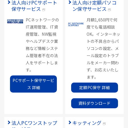
法人向けPCサポート
法人向け定額パソコ
保守サービス
ン保守サービス
PCネットワークの
月額1,650円で何
IT運用管理、IT資
度でも電話相談
産管理、NW監視
OK。インターネッ
やヘルプデスク業
トの不具合からパ
務など情報システ
ソコンの設定、メ
ム管理者不在の法
ール設定のトラブ
人をサポートしま
ルをメーカー問わ
す。
ず、お応えいたし
ます。
PCサポート保守サービ
ス 詳細
定額PC保守 詳細
資料ダウンロード
法人PCワンストップ
キッティング