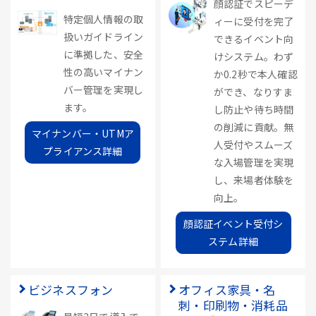
顔認証でスピーデ
特定個人情報の取
ィーに受付を完了
扱いガイドライン
できるイベント向
に準拠した、安全
けシステム。わず
性の高いマイナン
か0.2秒で本人確認
バー管理を実現し
ができ、なりすま
ます。
し防止や待ち時間
の削減に貢献。無
マイナンバー・UTMア
人受付やスムーズ
プライアンス詳細
な入場管理を実現
し、来場者体験を
向上。
顔認証イベント受付シ
ステム詳細
ビジネスフォン
オフィス家具・名
刺・印刷物・消耗品