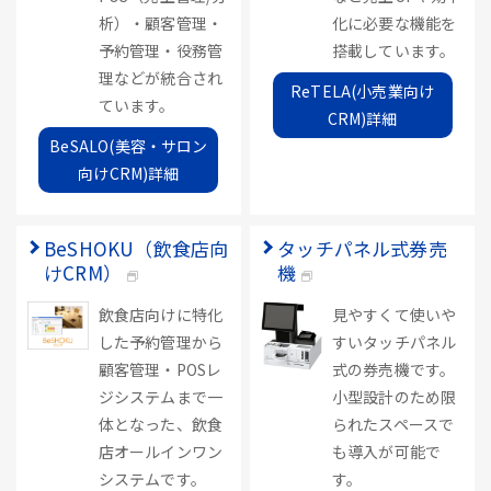
析）・顧客管理・
化に必要な機能を
予約管理・役務管
搭載しています。
理などが統合され
ReTELA(小売業向け
ています。
CRM)詳細
BeSALO(美容・サロン
向けCRM)詳細
BeSHOKU（飲食店向
タッチパネル式券売
けCRM）
機
飲食店向けに特化
見やすくて使いや
した予約管理から
すいタッチパネル
顧客管理・POSレ
式の券売機です。
ジシステムまで一
小型設計のため限
体となった、飲食
られたスペースで
店オールインワン
も導入が可能で
システムです。
す。