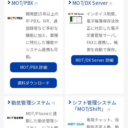
MOT/PBX
MOT/DX Server
開発歴15年以上の
インボイス制度、
IP-PBX。IVR、通
電子帳簿保存法改
話録音など多彩な
正に対応した電子
機能に加え、業種
文書管理サーバ。
に特化した機能や
FAXと連携し、帳
システム連携も可
票を自動で保存。
能。
MOT/DX Server 詳細
MOT/PBX 詳細
資料ダウンロード
勤怠管理システム
シフト管理システム
「MOT/Shift」
MOT/Phoneと連
専用チャット、役
動した勤怠管理シ
割別不足人数、勤
ステム。シフト管