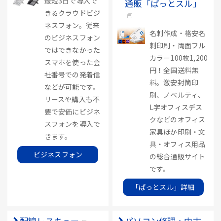
最短3日で導入で
通販「ぱっとスル」
きるクラウドビジ
ネスフォン。従来
名刺作成・格安名
のビジネスフォン
刺印刷・両面フル
ではできなかった
カラー100枚1,200
スマホを使った会
円！全国送料無
社番号での発着信
料。激安封筒印
などが可能です。
刷、ノベルティ、
リースや購入も不
L字オフィスデス
要で安価にビジネ
クなどのオフィス
スフォンを導入で
家具ほか印刷・文
きます。
具・オフィス用品
ビジネスフォン
の総合通販サイト
です。
「ぱっとスル」詳細
配線レスキュー
パソコン修理・中古