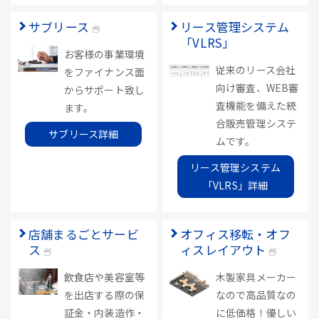
サブリース
リース管理システム
「VLRS」
お客様の事業環境
従来のリース会社
をファイナンス面
向け審査、WEB審
からサポート致し
査機能を備えた統
ます。
合販売管理システ
サブリース詳細
ムです。
リース管理システム
「VLRS」詳細
店舗まるごとサービ
オフィス移転・オフ
ス
ィスレイアウト
飲食店や美容室等
木製家具メーカー
を出店する際の保
なので高品質なの
証金・内装造作・
に低価格！優しい