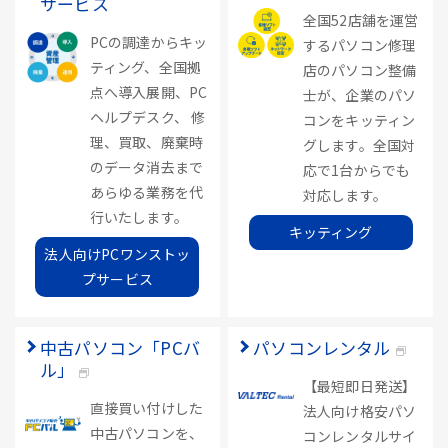
サービス
全国52店舗を運営
PCの調達からキッ
するパソコン修理
ティング、全国拠
店のパソコン整備
点へ導入展開、PC
士が、企業のパソ
ヘルプデスク、 修
コンをキッティン
理、買取、廃棄時
グします。全国対
のデータ消去まで
応で1台からでも
あらゆる業務を代
対応します。
行いたします。
キッティング
法人向けPCワンストッ
プサービス
中古パソコン「PCバ
パソコンレンタル
ル」
【最短即日発送】
直接買い付けした
法人向け格安パソ
中古パソコンを、
コンレンタルサイ