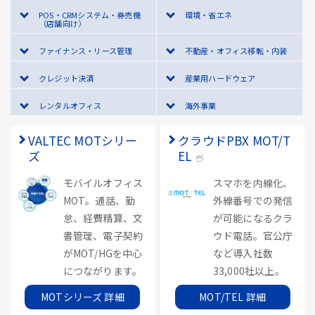
POS・CRMシステム・券売機
環境・省エネ
（店舗向け）
ファイナンス・リース管理
不動産・オフィス移転・内装
クレジット決済
産業用ハードウェア
レンタルオフィス
海外事業
VALTEC MOTシリー
クラウドPBX MOT/T
ズ
EL
モバイルオフィス
スマホを内線化、
MOT。通話、勤
外線番号での発信
怠、経費精算、文
が可能になるクラ
書管理、電子契約
ウド電話。官公庁
がMOT/HGを中心
など導入社数
につながります。
33,000社以上。
MOTシリーズ 詳細
MOT/TEL 詳細