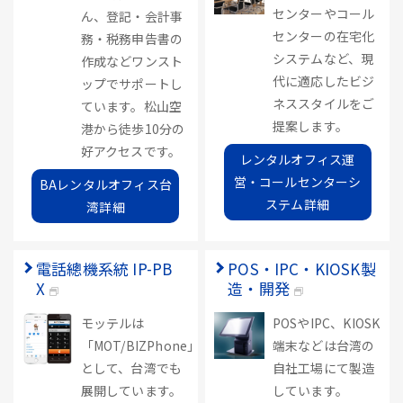
センターやコール
ん、登記・会計事
センターの在宅化
務・税務申告書の
システムなど、現
作成などワンスト
代に適応したビジ
ップでサポートし
ネススタイルをご
ています。松山空
提案します。
港から徒歩10分の
好アクセスです。
レンタルオフィス運
営・コールセンターシ
BAレンタルオフィス台
ステム詳細
湾詳細
電話總機系統 IP-PB
POS・IPC・KIOSK製
X
造・開発
モッテルは
POSやIPC、KIOSK
「MOT/BIZPhone」
端末などは台湾の
として、台湾でも
自社工場にて製造
展開しています。
しています。