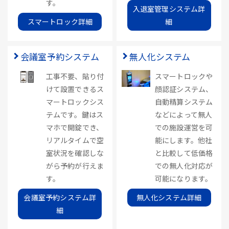
す。
入退室管理システム詳
スマートロック詳細
細
会議室予約システム
無人化システム
工事不要、貼り付
スマートロックや
けて設置できるス
顔認証システム、
マートロックシス
自動精算システム
テムです。鍵はス
などによって無人
マホで開錠でき、
での施設運営を可
リアルタイムで空
能にします。他社
室状況を確認しな
と比較して低価格
がら予約が行えま
での無人化対応が
す。
可能になります。
会議室予約システム詳
無人化システム詳細
細