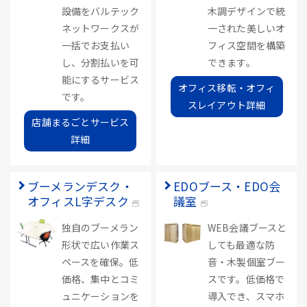
設備をバルテック
木調デザインで統
ネットワークスが
一された美しいオ
一括でお支払い
フィス空間を構築
し、分割払いを可
できます。
能にするサービス
オフィス移転・オフィ
です。
スレイアウト詳細
店舗まるごとサービス
詳細
ブーメランデスク・
EDOブース・EDO会
オフィスL字デスク
議室
独自のブーメラン
WEB会議ブースと
形状で広い作業ス
しても最適な防
ペースを確保。低
音・木製個室ブー
価格、集中とコミ
スです。低価格で
ュニケーションを
導入でき、スマホ