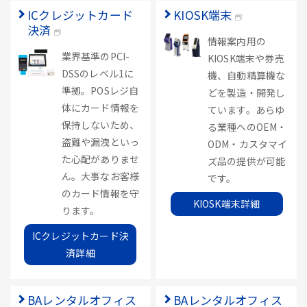
ICクレジットカード
KIOSK端末
決済
情報案内用の
業界基準のPCI-
KIOSK端末や券売
DSSのレベル1に
機、自動精算機な
準拠。POSレジ自
どを製造・開発し
体にカード情報を
ています。あらゆ
保持しないため、
る業種へのOEM・
盗難や漏洩といっ
ODM・カスタマイ
た心配がありませ
ズ品の提供が可能
ん。大事なお客様
です。
のカード情報を守
KIOSK端末詳細
ります。
ICクレジットカード決
済詳細
BAレンタルオフィス
BAレンタルオフィス