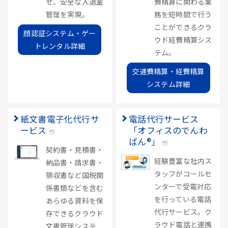
せ、安全な入退室
費精算に関わる業
管理を実現。
務を短時間で行う
ことができるクラ
顔認証システム・ゲー
ウド経費精算シス
トレンタル詳細
テム。
交通費精算・経費精算
システム詳細
紙文書電子化代行サ
電話代行サービス
ービス
「オフィスのでんわ
ばん®」
契約書・見積書・
経験豊富な社内ス
納品書・請求書・
タッフがコールセ
領収書など国税関
ンターで受電対応
係書類などを含む
を行っている電話
あらゆる資料を保
代行サービス。ク
存できるクラウド
ラウド電話と連携
文書管理システ