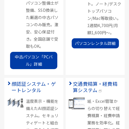
パソコン整備士が
ト。ノート/デスク
整備、SSD換装し
トップパソコ
た厳選の中古パソ
ン/Mac等取扱い。
コンのみ販売。激
1週間4,700円/月
安、安心保証付
額1,600円～。
き。全国店舗で受
パソコンレンタル詳細
取もOK。
中古パソコン「PCバ
ル」詳細
顔認証システム・ゲ
交通費精算・経費精
ートレンタル
算システム
温度表示・機能を
紙・Excel管理か
備えたAI顔認証シ
らの切り替えで経
ステム。セキュリ
費精算・経費申請
ティゲートと組合
業務を効率化。経