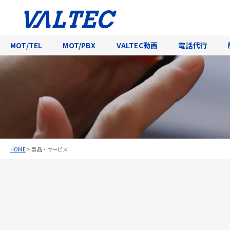
MOT/TEL
MOT/PBX
VALTEC動画
電話代行
HOME
>
製品・サービス