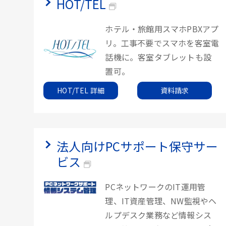
HOT/TEL
ホテル・旅館用スマホPBXアプ
リ。工事不要でスマホを客室電
話機に。客室タブレットも設
置可。
HOT/TEL 詳細
資料請求
法人向けPCサポート保守サー
ビス
PCネットワークのIT運用管
理、IT資産管理、NW監視やヘ
ルプデスク業務など情報シス