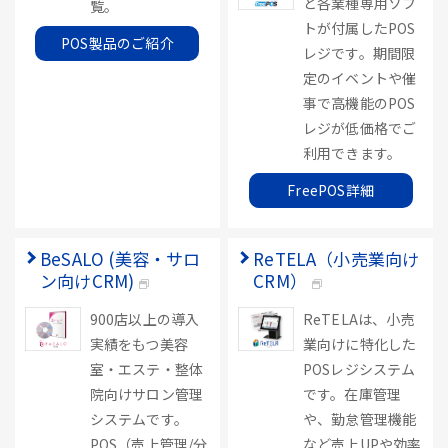
ど各業種専用ソフ
覧。
トが付属したPOS
POS製品のご紹介
レジです。期間限
定のイベントや催
事で高機能のPOS
レジが低価格でご
利用できます。
FreePOS詳細
BeSALO (美容・サロ
ReTELA（小売業向け
ン向けCRM)
CRM）
900店以上の導入
ReTELAは、小売
実績をもつ美容
業向けに特化した
室・エステ・整体
POSレジシステム
院向けサロン管理
です。在庫管理
システムです。
や、勤怠管理機能
POS（売上管理/分
など売上UPや効率