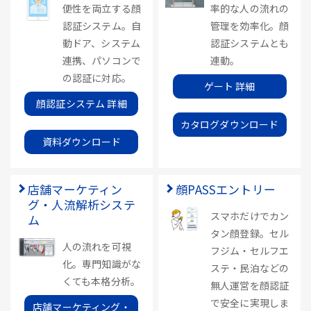
便性を両立する顔
率的な人の流れの
認証システム。自
管理を効率化。顔
動ドア、システム
認証システムとも
連携、パソコンで
連動。
の認証に対応。
ゲート 詳細
顔認証システム 詳細
カタログダウンロード
資料ダウンロード
店舗マーケティン
顔PASSエントリー
グ・人流解析システ
スマホだけでカン
ム
タン顔登録。セル
人の流れを可視
フジム・セルフエ
化。専門知識がな
ステ・民泊などの
くても本格分析。
無人運営を顔認証
で安全に実現しま
店舗マーケティング・