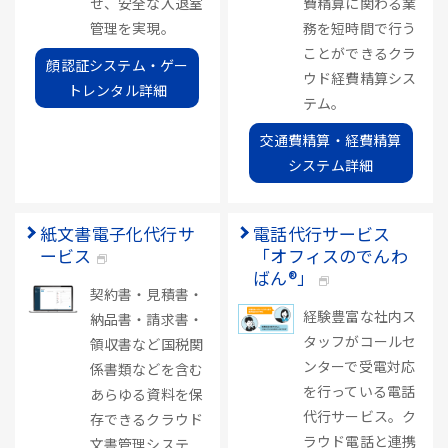
せ、安全な入退室
費精算に関わる業
管理を実現。
務を短時間で行う
ことができるクラ
顔認証システム・ゲー
ウド経費精算シス
トレンタル詳細
テム。
交通費精算・経費精算
システム詳細
紙文書電子化代行サ
電話代行サービス
ービス
「オフィスのでんわ
ばん®」
契約書・見積書・
経験豊富な社内ス
納品書・請求書・
タッフがコールセ
領収書など国税関
ンターで受電対応
係書類などを含む
を行っている電話
あらゆる資料を保
代行サービス。ク
存できるクラウド
ラウド電話と連携
文書管理システ