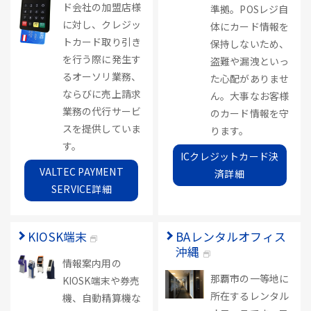
ド会社の加盟店様
準拠。POSレジ自
に対し、クレジッ
体にカード情報を
トカード取り引き
保持しないため、
を行う際に発生す
盗難や漏洩といっ
るオーソリ業務、
た心配がありませ
ならびに売上請求
ん。大事なお客様
業務の代行サービ
のカード情報を守
スを提供していま
ります。
す。
ICクレジットカード決
VALTEC PAYMENT
済詳細
SERVICE詳細
KIOSK端末
BAレンタルオフィス
沖縄
情報案内用の
那覇市の一等地に
KIOSK端末や券売
所在するレンタル
機、自動精算機な