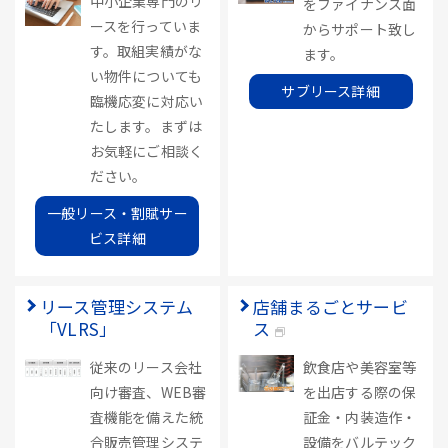
中小企業専門のリ
をファイナンス面
ースを行っていま
からサポート致し
す。取組実績がな
ます。
い物件についても
サブリース詳細
臨機応変に対応い
たします。まずは
お気軽にご相談く
ださい。
一般リース・割賦サー
ビス詳細
リース管理システム
店舗まるごとサービ
「VLRS」
ス
従来のリース会社
飲食店や美容室等
向け審査、WEB審
を出店する際の保
査機能を備えた統
証金・内装造作・
合販売管理システ
設備をバルテック