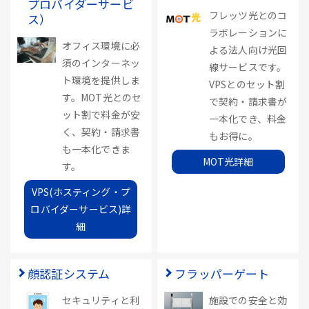
プロバイダーサービ
フレッツ光とのコ
ス）
ラボレーションに
オフィス環境に必
よる法人向け光回
須のインターネッ
線サービスです。
ト環境を提供しま
VPSとのセット割
す。MOT光とのセ
で契約・請求書が
ット割で料金が安
一本化でき、料金
く、契約・請求書
もお得に。
も一本化できま
MOT光詳細
す。
VPS(ホスティング・プ
ロバイダーサービス)詳
細
顔認証システム
フラッパーゲート
セキュリティと利
施設での安全と効