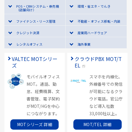
POS・CRMシステム・券売機
環境・省エネ・でんき
（店舗向け）
ファイナンス・リース管理
不動産・オフィス移転・内装
クレジット決済
産業用ハードウェア
レンタルオフィス
海外事業
VALTEC MOTシリー
クラウドPBX MOT/T
ズ
EL
モバイルオフィス
スマホを内線化、
MOT。通話、勤
外線番号での発信
怠、経費精算、文
が可能になるクラ
書管理、電子契約
ウド電話。官公庁
がMOT/HGを中心
など導入社数
につながります。
33,000社以上。
MOTシリーズ 詳細
MOT/TEL 詳細