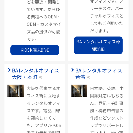
オフィスです。フ
どを製造・開発し
リーデスク、バー
ています。あらゆ
チャルオフィスと
る業種へのOEM・
してもご利用いた
ODM・カスタマイ
だけます。
ズ品の提供が可能
です。
BAレンタルオフィス沖
縄詳細
KIOSK端末詳細
BAレンタルオフィス
BAレンタルオフィス
大阪・本町
台湾
大阪を代表するオ
日本語、英語、中
フィス街に立地す
国語対応はもちろ
るレンタルオフィ
ん、登記・会計事
スです。電話回線
務・税務申告書の
を契約しなくて
作成などワンスト
も、アプリから06
ップでサポートし
番号を無料で利用
ています。松山空