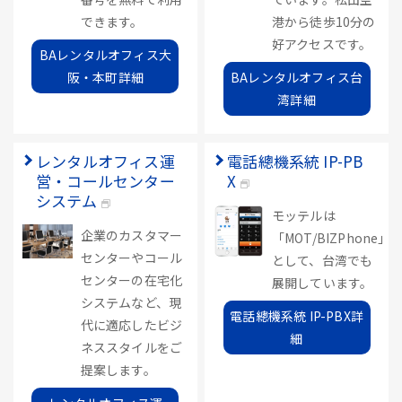
できます。
港から徒歩10分の
好アクセスです。
BAレンタルオフィス大
阪・本町詳細
BAレンタルオフィス台
湾詳細
レンタルオフィス運
電話總機系統 IP-PB
営・コールセンター
X
システム
モッテルは
企業のカスタマー
「MOT/BIZPhone」
センターやコール
として、台湾でも
センターの在宅化
展開しています。
システムなど、現
電話總機系統 IP-PBX詳
代に適応したビジ
細
ネススタイルをご
提案します。