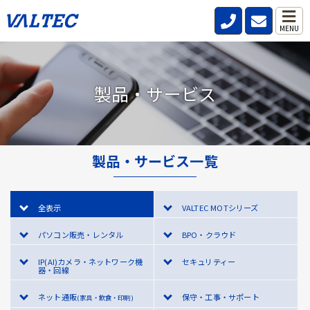
MENU
製品・サービス
製品・サービス一覧
全表示
VALTEC MOTシリーズ
パソコン販売・レンタル
BPO・クラウド
IP(AI)カメラ・ネットワーク機
セキュリティー
器・回線
ネット通販
保守・工事・サポート
(家具・飲食・印刷)