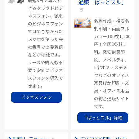
最短3日で導入で
通販「ぱっとスル」
きるクラウドビジ
ネスフォン。従来
名刺作成・格安名
のビジネスフォン
刺印刷・両面フル
ではできなかった
カラー100枚1,200
スマホを使った会
円！全国送料無
社番号での発着信
料。激安封筒印
などが可能です。
刷、ノベルティ、
リースや購入も不
L字オフィスデス
要で安価にビジネ
クなどのオフィス
スフォンを導入で
家具ほか印刷・文
きます。
具・オフィス用品
ビジネスフォン
の総合通販サイト
です。
「ぱっとスル」詳細
配線レスキュー
パソコン修理・中古