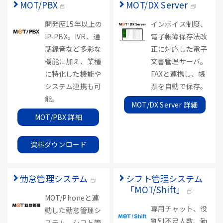
MOT/PBX
MOT/DX Server
開発歴15年以上の
インボイス制度、
IP-PBX。IVR、通
電子帳簿保存法改
話録音など多彩な
正に対応した電子
機能に加え、業種
文書管理サーバ。
に特化した機能や
FAXと連携し、帳
システム連携も可
票を自動で保存。
能。
MOT/DX Server 詳細
MOT/PBX 詳細
資料ダウンロード
勤怠管理システム
シフト管理システム
「MOT/Shift」
MOT/Phoneと連
専用チャット、役
動した勤怠管理シ
割別不足人数、勤
ステム。シフト管