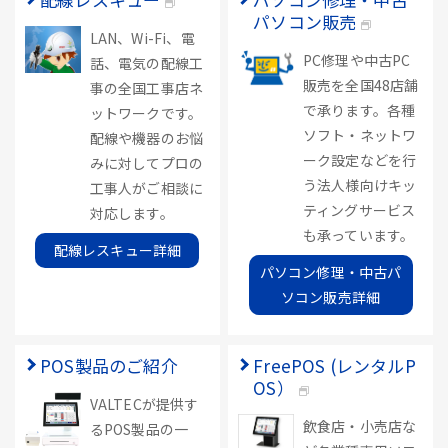
パソコン販売
LAN、Wi-Fi、電
PC修理や中古PC
話、電気の配線工
販売を全国48店舗
事の全国工事店ネ
で承ります。各種
ットワークです。
ソフト・ネットワ
配線や機器のお悩
ーク設定などを行
みに対してプロの
う法人様向けキッ
工事人がご相談に
ティングサービス
対応します。
も承っています。
配線レスキュー詳細
パソコン修理・中古パ
ソコン販売詳細
POS製品のご紹介
FreePOS (レンタルP
OS）
VALTECが提供す
飲食店・小売店な
るPOS製品の一