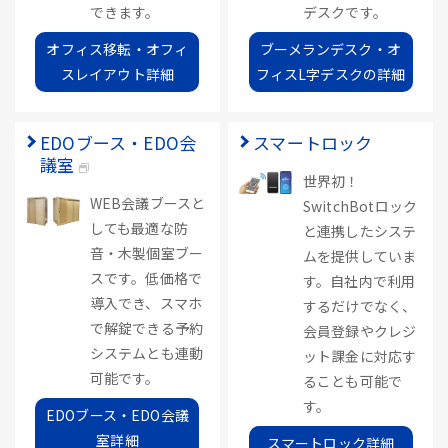
できます。
デスクです。
オフィス移転・オフィ
ブーメランデスク・オ
スレイアウト詳細
フィスL字デスクの詳細
EDOブース・EDO会
スマートロック
議室
世界初！
WEB会議ブースと
SwitchBotロック
しても最適な防
と連携したシステ
音・木製個室ブー
ムを提供していま
スです。低価格で
す。自社内で利用
導入でき、スマホ
するだけでなく、
で解錠できる予約
会員登録やクレジ
システムとも連動
ット課金に対応す
可能です。
ることも可能で
す。
EDOブース・EDO会議
室詳細
スマートロック詳細