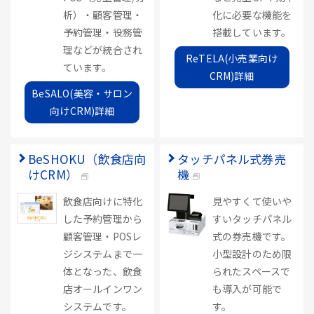
析）・顧客管理・
化に必要な機能を
予約管理・役務管
搭載しています。
理などが統合され
ReTELA(小売業向け
ています。
CRM)詳細
BeSALO(美容・サロン
向けCRM)詳細
BeSHOKU（飲食店向
タッチパネル式券売
けCRM）
機
飲食店向けに特化
見やすくて使いや
した予約管理から
すいタッチパネル
顧客管理・POSレ
式の券売機です。
ジシステムまで一
小型設計のため限
体となった、飲食
られたスペースで
店オールインワン
も導入が可能で
システムです。
す。