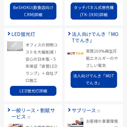
BeSHOKU(飲食店向け
タッチパネル式券売機
CRM)詳細
(TK-1930)詳細
LED蛍光灯
法人向けでんき「MO
Tでんき」
オフィスの照明コ
実質100%再生可
ストを大幅削減！
能エネルギーのや
安心の日本製・5
さしい電気
年保証「直管LED
ランプ」＋自社プ
法人向けでんき「MOT
ロ施工
でんき」
LED蛍光灯詳細
一般リース・割賦サ
サブリース
ービス
お客様の事業環境