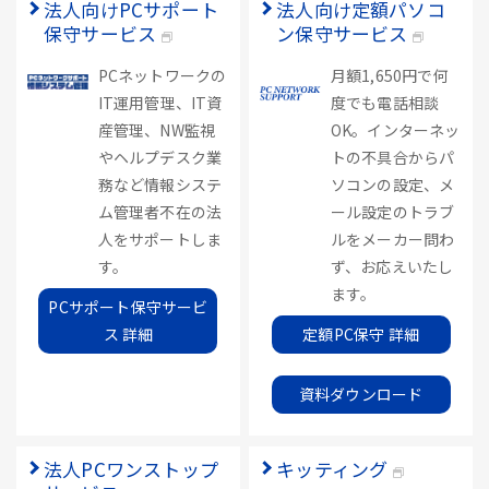
法人向けPCサポート
法人向け定額パソコ
保守サービス
ン保守サービス
PCネットワークの
月額1,650円で何
IT運用管理、IT資
度でも電話相談
産管理、NW監視
OK。インターネッ
やヘルプデスク業
トの不具合からパ
務など情報システ
ソコンの設定、メ
ム管理者不在の法
ール設定のトラブ
人をサポートしま
ルをメーカー問わ
す。
ず、お応えいたし
ます。
PCサポート保守サービ
ス 詳細
定額PC保守 詳細
資料ダウンロード
法人PCワンストップ
キッティング