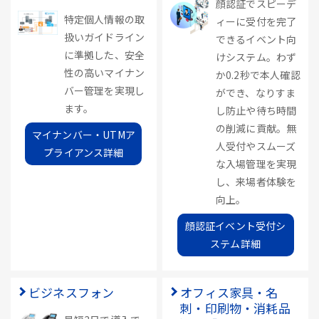
顔認証でスピーデ
特定個人情報の取
ィーに受付を完了
扱いガイドライン
できるイベント向
に準拠した、安全
けシステム。わず
性の高いマイナン
か0.2秒で本人確認
バー管理を実現し
ができ、なりすま
ます。
し防止や待ち時間
の削減に貢献。無
マイナンバー・UTMア
人受付やスムーズ
プライアンス詳細
な入場管理を実現
し、来場者体験を
向上。
顔認証イベント受付シ
ステム詳細
ビジネスフォン
オフィス家具・名
刺・印刷物・消耗品