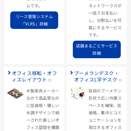
ムです。
ネットワークスが
一括でお支払い
リース管理システム
し、分割払いを可
「VLRS」詳細
能にするサービス
です。
店舗まるごとサービス
詳細
オフィス移転・オフ
ブーメランデスク・
ィスレイアウト
オフィスL字デスク
木製家具メーカー
独自のブーメラン
なので高品質なの
形状で広い作業ス
に低価格！優しい
ペースを確保。低
木調デザインで統
価格、集中とコミ
一された美しいオ
ュニケーションを
フィス空間を構築
両立するオフィス