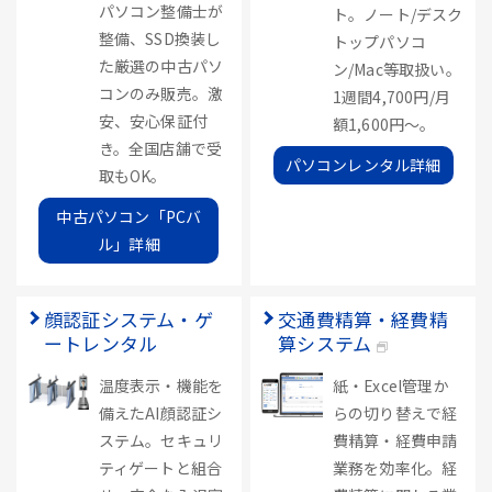
パソコン整備士が
ト。ノート/デスク
整備、SSD換装し
トップパソコ
た厳選の中古パソ
ン/Mac等取扱い。
コンのみ販売。激
1週間4,700円/月
安、安心保証付
額1,600円～。
き。全国店舗で受
パソコンレンタル詳細
取もOK。
中古パソコン「PCバ
ル」詳細
顔認証システム・ゲ
交通費精算・経費精
ートレンタル
算システム
温度表示・機能を
紙・Excel管理か
備えたAI顔認証シ
らの切り替えで経
ステム。セキュリ
費精算・経費申請
ティゲートと組合
業務を効率化。経