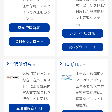
怠管理、QR打刻が
理が付属。アルバ
付属した多機能シ
イトの管理もカン
フト管理システ
タンに。
ム。
勤怠管理 詳細
シフト管理 詳細
資料ダウンロード
資料ダウンロード
全通話録音
HOT/TEL
外線通話を自動で
ホテル・旅館用ス
録音。音声テキス
マホPBXアプリ。
ト化により録音内
工事不要でスマホ
容の文字起こしを
を客室電話機に。
行うことも可能。
客室タブレットも
設置可。
全通話録音 詳細