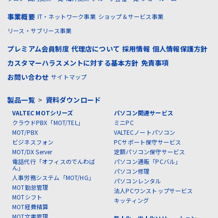
事業概要
IT・ネットワーク事業
ショップ＆サービス事業
リース・サブリース事業
プレミアム会員制度
代理店について
採用情報
個人情報保護方針
カスタマーハラスメントに対する基本方針
免責事項
お問い合わせ
サイトマップ
製品一覧
>
資料ダウンロード
VALTEC MOTシリーズ
パソコン関連サービス
クラウドPBX「MOT/TEL」
ミニPC
MOT/PBX
VALTECノートパソコン
ビジネスフォン
PCサポート保守サービス
MOT/DX Server
定額パソコン保守サービス
電話代行「オフィスのでんわば
パソコン通販「PCバル」
ん」
パソコン修理
人事労務システム「MOT/HG」
パソコンレンタル
MOT勤怠管理
法人PCワンストップサービス
MOTシフト
キッティング
MOT経費精算
MOT文書管理