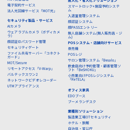
無人化・省人化ソリューション
電子契約サービス
スマートロック+施設予約システ
ム
法人光回線サービス「MOT光」
入退室管理システム
セキュリティ製品・サービス
顔認証システム
AIカメラ
顔PASSエントリー
ウェアラブルカメラ（ボディカメ
無人店舗システム(無人販売店・ジ
ラ）
ム)
顔認証IDパスワード管理
POSシステム・店舗向けサービス
セキュリティゲート
券売機
ファイル共有サーバー「コネクト
POSレジ
ガード」
サロン管理システム「Besalo」
MOT/Secure
飲食店向け予約管理・顧客管理ソ
リモートアクセス「V-Warp」
フト「BeSHOKU」
バルテックスワン2
小売業向けPOSレジシステム
「ReTELA」
ネットワークビデオレコーダー
UTMアプライアンス
オフィス家具
EDOブース
ブーメランデスク
業種別ソリューション
製造業工場OTセキュリティ
ホテル・旅館
自治体・官公庁