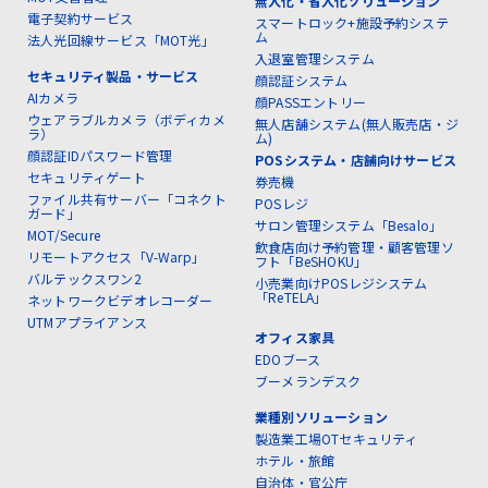
無人化・省人化ソリューション
電子契約サービス
スマートロック+施設予約システ
ム
法人光回線サービス「MOT光」
入退室管理システム
セキュリティ製品・サービス
顔認証システム
AIカメラ
顔PASSエントリー
ウェアラブルカメラ（ボディカメ
無人店舗システム(無人販売店・ジ
ラ）
ム)
顔認証IDパスワード管理
POSシステム・店舗向けサービス
セキュリティゲート
券売機
ファイル共有サーバー「コネクト
POSレジ
ガード」
サロン管理システム「Besalo」
MOT/Secure
飲食店向け予約管理・顧客管理ソ
リモートアクセス「V-Warp」
フト「BeSHOKU」
バルテックスワン2
小売業向けPOSレジシステム
「ReTELA」
ネットワークビデオレコーダー
UTMアプライアンス
オフィス家具
EDOブース
ブーメランデスク
業種別ソリューション
製造業工場OTセキュリティ
ホテル・旅館
自治体・官公庁