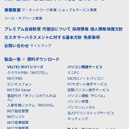
事業概要
IT・ネットワーク事業
ショップ＆サービス事業
リース・サブリース事業
プレミアム会員制度
代理店について
採用情報
個人情報保護方針
カスタマーハラスメントに対する基本方針
免責事項
お問い合わせ
サイトマップ
製品一覧
>
資料ダウンロード
VALTEC MOTシリーズ
パソコン関連サービス
クラウドPBX「MOT/TEL」
ミニPC
MOT/PBX
VALTECノートパソコン
ビジネスフォン
PCサポート保守サービス
MOT/DX Server
定額パソコン保守サービス
電話代行「オフィスのでんわば
パソコン通販「PCバル」
ん」
パソコン修理
人事労務システム「MOT/HG」
パソコンレンタル
MOT勤怠管理
法人PCワンストップサービス
MOTシフト
キッティング
MOT経費精算
MOT文書管理