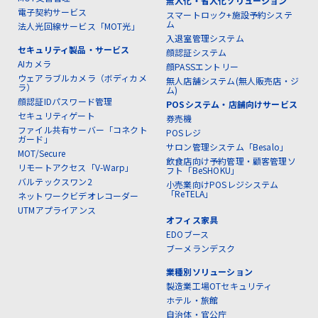
無人化・省人化ソリューション
電子契約サービス
スマートロック+施設予約システ
ム
法人光回線サービス「MOT光」
入退室管理システム
セキュリティ製品・サービス
顔認証システム
AIカメラ
顔PASSエントリー
ウェアラブルカメラ（ボディカメ
無人店舗システム(無人販売店・ジ
ラ）
ム)
顔認証IDパスワード管理
POSシステム・店舗向けサービス
セキュリティゲート
券売機
ファイル共有サーバー「コネクト
POSレジ
ガード」
サロン管理システム「Besalo」
MOT/Secure
飲食店向け予約管理・顧客管理ソ
リモートアクセス「V-Warp」
フト「BeSHOKU」
バルテックスワン2
小売業向けPOSレジシステム
「ReTELA」
ネットワークビデオレコーダー
UTMアプライアンス
オフィス家具
EDOブース
ブーメランデスク
業種別ソリューション
製造業工場OTセキュリティ
ホテル・旅館
自治体・官公庁