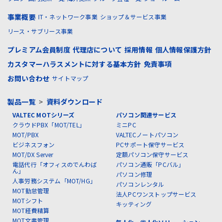
事業概要
IT・ネットワーク事業
ショップ＆サービス事業
リース・サブリース事業
プレミアム会員制度
代理店について
採用情報
個人情報保護方針
カスタマーハラスメントに対する基本方針
免責事項
お問い合わせ
サイトマップ
製品一覧
>
資料ダウンロード
VALTEC MOTシリーズ
パソコン関連サービス
クラウドPBX「MOT/TEL」
ミニPC
MOT/PBX
VALTECノートパソコン
ビジネスフォン
PCサポート保守サービス
MOT/DX Server
定額パソコン保守サービス
電話代行「オフィスのでんわば
パソコン通販「PCバル」
ん」
パソコン修理
人事労務システム「MOT/HG」
パソコンレンタル
MOT勤怠管理
法人PCワンストップサービス
MOTシフト
キッティング
MOT経費精算
MOT文書管理