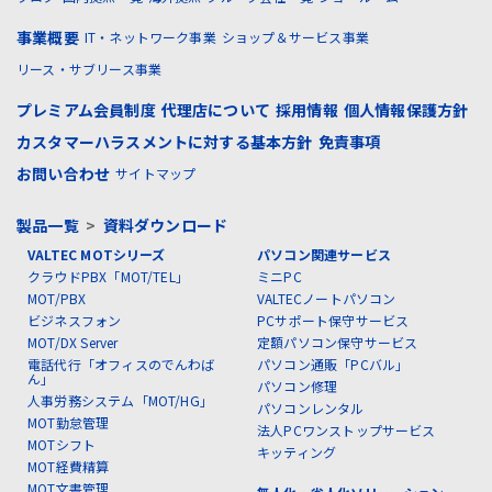
事業概要
IT・ネットワーク事業
ショップ＆サービス事業
リース・サブリース事業
プレミアム会員制度
代理店について
採用情報
個人情報保護方針
カスタマーハラスメントに対する基本方針
免責事項
お問い合わせ
サイトマップ
製品一覧
>
資料ダウンロード
VALTEC MOTシリーズ
パソコン関連サービス
クラウドPBX「MOT/TEL」
ミニPC
MOT/PBX
VALTECノートパソコン
ビジネスフォン
PCサポート保守サービス
MOT/DX Server
定額パソコン保守サービス
電話代行「オフィスのでんわば
パソコン通販「PCバル」
ん」
パソコン修理
人事労務システム「MOT/HG」
パソコンレンタル
MOT勤怠管理
法人PCワンストップサービス
MOTシフト
キッティング
MOT経費精算
MOT文書管理