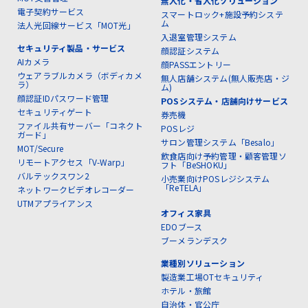
無人化・省人化ソリューション
電子契約サービス
スマートロック+施設予約システ
ム
法人光回線サービス「MOT光」
入退室管理システム
セキュリティ製品・サービス
顔認証システム
AIカメラ
顔PASSエントリー
ウェアラブルカメラ（ボディカメ
無人店舗システム(無人販売店・ジ
ラ）
ム)
顔認証IDパスワード管理
POSシステム・店舗向けサービス
セキュリティゲート
券売機
ファイル共有サーバー「コネクト
POSレジ
ガード」
サロン管理システム「Besalo」
MOT/Secure
飲食店向け予約管理・顧客管理ソ
リモートアクセス「V-Warp」
フト「BeSHOKU」
バルテックスワン2
小売業向けPOSレジシステム
「ReTELA」
ネットワークビデオレコーダー
UTMアプライアンス
オフィス家具
EDOブース
ブーメランデスク
業種別ソリューション
製造業工場OTセキュリティ
ホテル・旅館
自治体・官公庁