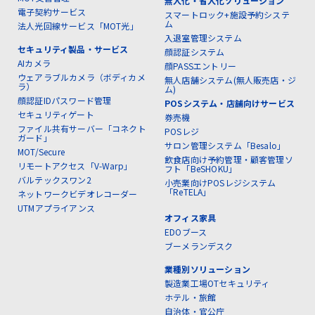
無人化・省人化ソリューション
電子契約サービス
スマートロック+施設予約システ
ム
法人光回線サービス「MOT光」
入退室管理システム
セキュリティ製品・サービス
顔認証システム
AIカメラ
顔PASSエントリー
ウェアラブルカメラ（ボディカメ
無人店舗システム(無人販売店・ジ
ラ）
ム)
顔認証IDパスワード管理
POSシステム・店舗向けサービス
セキュリティゲート
券売機
ファイル共有サーバー「コネクト
POSレジ
ガード」
サロン管理システム「Besalo」
MOT/Secure
飲食店向け予約管理・顧客管理ソ
リモートアクセス「V-Warp」
フト「BeSHOKU」
バルテックスワン2
小売業向けPOSレジシステム
「ReTELA」
ネットワークビデオレコーダー
UTMアプライアンス
オフィス家具
EDOブース
ブーメランデスク
業種別ソリューション
製造業工場OTセキュリティ
ホテル・旅館
自治体・官公庁