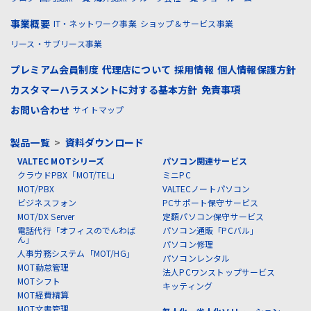
事業概要
IT・ネットワーク事業
ショップ＆サービス事業
リース・サブリース事業
プレミアム会員制度
代理店について
採用情報
個人情報保護方針
カスタマーハラスメントに対する基本方針
免責事項
お問い合わせ
サイトマップ
製品一覧
>
資料ダウンロード
VALTEC MOTシリーズ
パソコン関連サービス
クラウドPBX「MOT/TEL」
ミニPC
MOT/PBX
VALTECノートパソコン
ビジネスフォン
PCサポート保守サービス
MOT/DX Server
定額パソコン保守サービス
電話代行「オフィスのでんわば
パソコン通販「PCバル」
ん」
パソコン修理
人事労務システム「MOT/HG」
パソコンレンタル
MOT勤怠管理
法人PCワンストップサービス
MOTシフト
キッティング
MOT経費精算
MOT文書管理