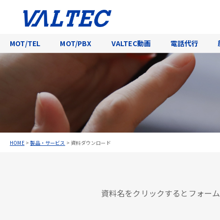
MOT/TEL
MOT/PBX
VALTEC動画
電話代行
HOME
>
製品・サービス
>
資料ダウンロード
資料名をクリックするとフォーム