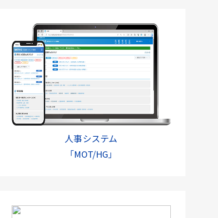
人事システム
「MOT/HG」