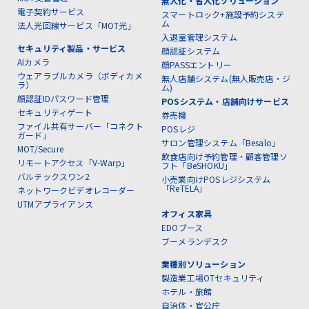
無人化・省人化ソリューション
電子契約サービス
スマートロック+施設予約システ
ム
法人光回線サービス「MOT光」
入退室管理システム
セキュリティ製品・サービス
顔認証システム
AIカメラ
顔PASSエントリー
ウェアラブルカメラ（ボディカメ
無人店舗システム(無人販売店・ジ
ラ）
ム)
顔認証IDパスワード管理
POSシステム・店舗向けサービス
セキュリティゲート
券売機
ファイル共有サーバー「コネクト
POSレジ
ガード」
サロン管理システム「Besalo」
MOT/Secure
飲食店向け予約管理・顧客管理ソ
リモートアクセス「V-Warp」
フト「BeSHOKU」
バルテックスワン2
小売業向けPOSレジシステム
「ReTELA」
ネットワークビデオレコーダー
UTMアプライアンス
オフィス家具
EDOブース
ブーメランデスク
業種別ソリューション
製造業工場OTセキュリティ
ホテル・旅館
自治体・官公庁