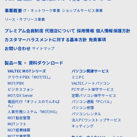
事業概要
IT・ネットワーク事業
ショップ＆サービス事業
リース・サブリース事業
プレミアム会員制度
代理店について
採用情報
個人情報保護方針
カスタマーハラスメントに対する基本方針
免責事項
お問い合わせ
サイトマップ
製品一覧
>
資料ダウンロード
VALTEC MOTシリーズ
パソコン関連サービス
クラウドPBX「MOT/TEL」
ミニPC
MOT/PBX
VALTECノートパソコン
ビジネスフォン
PCサポート保守サービス
MOT/DX Server
定額パソコン保守サービス
電話代行「オフィスのでんわば
パソコン通販「PCバル」
ん」
パソコン修理
人事労務システム「MOT/HG」
パソコンレンタル
MOT勤怠管理
法人PCワンストップサービス
MOTシフト
キッティング
MOT経費精算
MOT文書管理