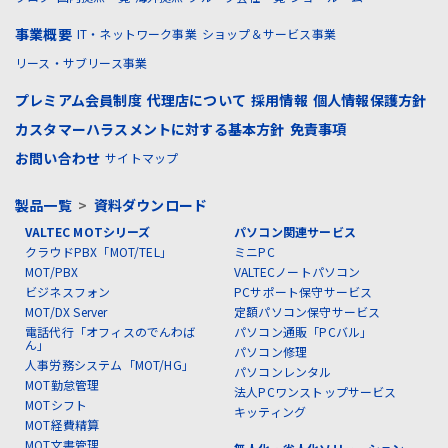
事業概要
IT・ネットワーク事業
ショップ＆サービス事業
リース・サブリース事業
プレミアム会員制度
代理店について
採用情報
個人情報保護方針
カスタマーハラスメントに対する基本方針
免責事項
お問い合わせ
サイトマップ
製品一覧
>
資料ダウンロード
VALTEC MOTシリーズ
パソコン関連サービス
クラウドPBX「MOT/TEL」
ミニPC
MOT/PBX
VALTECノートパソコン
ビジネスフォン
PCサポート保守サービス
MOT/DX Server
定額パソコン保守サービス
電話代行「オフィスのでんわば
パソコン通販「PCバル」
ん」
パソコン修理
人事労務システム「MOT/HG」
パソコンレンタル
MOT勤怠管理
法人PCワンストップサービス
MOTシフト
キッティング
MOT経費精算
MOT文書管理