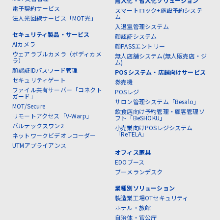
無人化・省人化ソリューション
電子契約サービス
スマートロック+施設予約システ
ム
法人光回線サービス「MOT光」
入退室管理システム
セキュリティ製品・サービス
顔認証システム
AIカメラ
顔PASSエントリー
ウェアラブルカメラ（ボディカメ
無人店舗システム(無人販売店・ジ
ラ）
ム)
顔認証IDパスワード管理
POSシステム・店舗向けサービス
セキュリティゲート
券売機
ファイル共有サーバー「コネクト
POSレジ
ガード」
サロン管理システム「Besalo」
MOT/Secure
飲食店向け予約管理・顧客管理ソ
リモートアクセス「V-Warp」
フト「BeSHOKU」
バルテックスワン2
小売業向けPOSレジシステム
「ReTELA」
ネットワークビデオレコーダー
UTMアプライアンス
オフィス家具
EDOブース
ブーメランデスク
業種別ソリューション
製造業工場OTセキュリティ
ホテル・旅館
自治体・官公庁