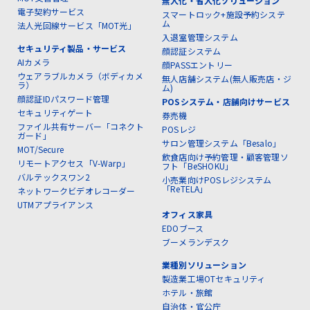
無人化・省人化ソリューション
電子契約サービス
スマートロック+施設予約システ
ム
法人光回線サービス「MOT光」
入退室管理システム
セキュリティ製品・サービス
顔認証システム
AIカメラ
顔PASSエントリー
ウェアラブルカメラ（ボディカメ
無人店舗システム(無人販売店・ジ
ラ）
ム)
顔認証IDパスワード管理
POSシステム・店舗向けサービス
セキュリティゲート
券売機
ファイル共有サーバー「コネクト
POSレジ
ガード」
サロン管理システム「Besalo」
MOT/Secure
飲食店向け予約管理・顧客管理ソ
リモートアクセス「V-Warp」
フト「BeSHOKU」
バルテックスワン2
小売業向けPOSレジシステム
「ReTELA」
ネットワークビデオレコーダー
UTMアプライアンス
オフィス家具
EDOブース
ブーメランデスク
業種別ソリューション
製造業工場OTセキュリティ
ホテル・旅館
自治体・官公庁