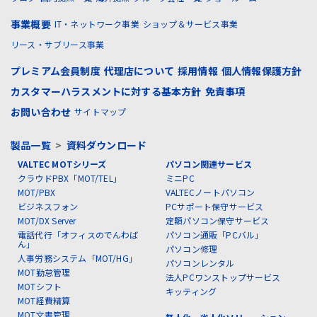
事業概要
IT・ネットワーク事業
ショップ＆サービス事業
リース・サブリース事業
プレミアム会員制度
代理店について
採用情報
個人情報保護方針
カスタマーハラスメントに対する基本方針
免責事項
お問い合わせ
サイトマップ
製品一覧
>
資料ダウンロード
VALTEC MOTシリーズ
パソコン関連サービス
クラウドPBX「MOT/TEL」
ミニPC
MOT/PBX
VALTECノートパソコン
ビジネスフォン
PCサポート保守サービス
MOT/DX Server
定額パソコン保守サービス
電話代行「オフィスのでんわば
パソコン通販「PCバル」
ん」
パソコン修理
人事労務システム「MOT/HG」
パソコンレンタル
MOT勤怠管理
法人PCワンストップサービス
MOTシフト
キッティング
MOT経費精算
MOT文書管理